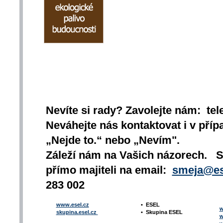
Nevíte si rady? Zavolejte nám: tel
Neváhejte nás kontaktovat i v přípa
„Nejde to.“ nebo „Nevím".
Záleží nám na Vašich názorech. 
přímo majiteli na email:
smeja@es
283 002
www.esel.cz
•
ESEL
w
skupina.esel.cz
•
Skupina ESEL
w