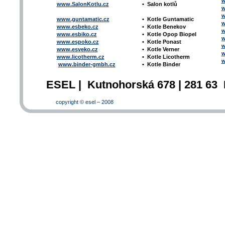
w
www.SalonKotlu.cz
•
Salon kotlů
w
w
www.guntamatic.cz
•
Kotle
Guntamatic
w
www.esbeko.cz
•
Kotle
Benekov
w
www.esbiko.cz
•
Kotle Opop Biopel
w
www.espoko.cz
•
Kotle Ponast
w
www.esveko.cz
•
Kotle Verner
w
www.licotherm.cz
•
Kotle Licotherm
w
www.binder-gmbh.cz
•
Kotle Binder
ESEL | Kutnohorská 678 | 281 63 
copyright © esel – 2008