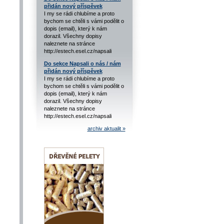
přidán nový příspěvek
I my se rádi chlubíme a proto
bychom se chtěli s vámi podělit o
dopis (email), který k nám
dorazil. Všechny dopisy
naleznete na stránce
http://estech.esel.cz/napsali
Do sekce Napsali o nás / nám
přidán nový příspěvek
I my se rádi chlubíme a proto
bychom se chtěli s vámi podělit o
dopis (email), který k nám
dorazil. Všechny dopisy
naleznete na stránce
http://estech.esel.cz/napsali
archiv aktualit »