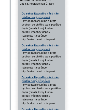
Adresa:
Kutnohorská 678
281 63, Kostelec nad Č. lesy
Do sekce Napsali o nás / nám
přidán nový příspěvek
I my se rádi chlubíme a proto
bychom se chtěli s vámi podělit o
dopis (email), který k nám
dorazil. Všechny dopisy
naleznete na stránce
http://estech.esel.cz/napsali
Do sekce Napsali o nás / nám
přidán nový příspěvek
I my se rádi chlubíme a proto
bychom se chtěli s vámi podělit o
dopis (email), který k nám
dorazil. Všechny dopisy
naleznete na stránce
http://estech.esel.cz/napsali
Do sekce Napsali o nás / nám
přidán nový příspěvek
I my se rádi chlubíme a proto
bychom se chtěli s vámi podělit o
dopis (email), který k nám
dorazil. Všechny dopisy
naleznete na stránce
http://estech.esel.cz/napsali
Do sekce Napsali o nás / nám