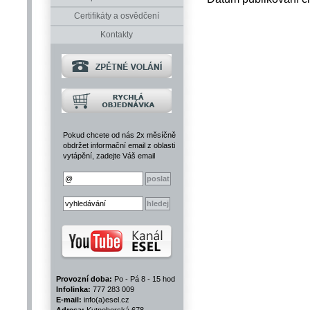
Certifikáty a osvědčení
Kontakty
Pokud chcete od nás 2x měsíčně
obdržet informační email z oblasti
vytápění, zadejte Váš email
Provozní doba:
Po - Pá 8 - 15 hod
Infolinka:
777 283 009
E-mail:
info(a)esel.cz