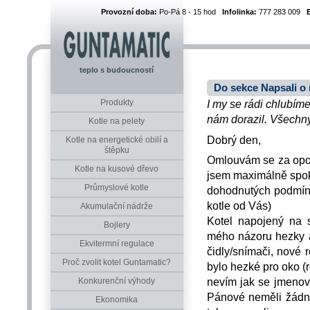
Provozní doba:
Po-Pá 8 - 15 hod
Infolinka:
777 283 009
teplo s budoucností
Do sekce Napsali o 
Produkty
I my se rádi chlubíme
nám dorazil. Všechny 
Kotle na pelety
Dobrý den,
Kotle na energetické obilí a
štěpku
Omlouvám se za opož
Kotle na kusové dřevo
jsem maximálně spok
Průmyslové kotle
dohodnutých podmíne
kotle od Vás)
Akumulační nádrže
Kotel napojený na s
Bojlery
mého názoru hezky a
Ekvitermní regulace
čidly/snímači, nové 
Proč zvolit kotel Guntamatic?
bylo hezké pro oko (r
nevím jak se jmenova
Konkurenční výhody
Pánové neměli žádné
Ekonomika