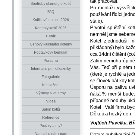
tak pracovali.
Spotřeby el.energie kotlů
Po montáži vysvětlili
FAQ
používání řídící jedn
Kotlíkové dotace 2026
stále).
Prvotní spuštění ko
Kontroly kotlů 2026
nemněl jsme sebemen
Ceník
Kotel zjednodušil 
Cenový kalkulátor kotelny
přikládaný) bylo kaž
Poptávkový formulář
cca 14dní čištění (co
Zatím nemohu úplně 
Poradna
Vás. Teď při plném 
Informace pro zákazníky
(které je rychlé a j
Fotogalerie
se člověk bál kdy kot
Ke stažení
Úsporu na palivu uv
Výstavy a veletrhy
ňáká % menší bude. 
případné neduhy ukáz
Videa
Kotel i Vaší firmu b
Salon kotlů
Děkuji a hezký den
Reference
Vojtěch Pavelka, Bř
Proč vy a my?
Napsali o nás / nám
Datum publikování č