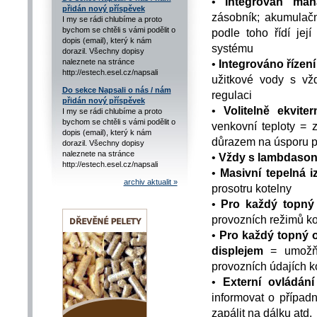
•
Integrován ma
přidán nový příspěvek
zásobník; akumulačn
I my se rádi chlubíme a proto
bychom se chtěli s vámi podělit o
podle toho řídí je
dopis (email), který k nám
systému
dorazil. Všechny dopisy
naleznete na stránce
•
Integrováno řízen
http://estech.esel.cz/napsali
užitkové vody s vž
Do sekce Napsali o nás / nám
regulaci
přidán nový příspěvek
•
Volitelně ekvite
I my se rádi chlubíme a proto
bychom se chtěli s vámi podělit o
venkovní teploty = 
dopis (email), který k nám
důrazem na úsporu p
dorazil. Všechny dopisy
naleznete na stránce
•
Vždy s lambdaso
http://estech.esel.cz/napsali
•
Masivní tepelná 
archiv aktualit »
prosotru kotelny
•
Pro každý topný
provozních režimů ko
•
Pro každý topný o
displejem
= umožňuj
provozních údajích ko
•
Externí ovládání
informovat o případ
zapálit na dálku atd.