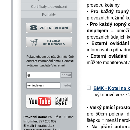
prosotru kotelny
Certifikáty a osvědčení
•
Pro každý topný
Kontakty
provozních režimů ko
•
Pro každý topný o
displejem
= umožňuj
provozních údajích ko
•
Externí ovládání
informovat o případn
•
Externí ovládání
Pokud chcete od nás 2x měsíčně
obdržet informační email z oblasti
můžete monitorovat a
vytápění, zadejte Váš email
BMK - Kotel na 
výkonové verze 20
•
Velký plnící prost
pro 50cm polena, d
Provozní doba:
Po - Pá 8 - 15 hod
štěpku = menší nárok
Infolinka:
777 283 009
E-mail:
info(a)esel.cz
•
Na přání automa