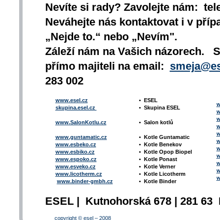
Nevíte si rady? Zavolejte nám: tel
Neváhejte nás kontaktovat i v přípa
„Nejde to.“ nebo „Nevím".
Záleží nám na Vašich názorech. 
přímo majiteli na email:
smeja@es
283 002
www.esel.cz
•
ESEL
w
skupina.esel.cz
•
Skupina ESEL
w
w
www.SalonKotlu.cz
•
Salon kotlů
w
w
www.guntamatic.cz
•
Kotle
Guntamatic
w
www.esbeko.cz
•
Kotle
Benekov
w
www.esbiko.cz
•
Kotle Opop Biopel
w
www.espoko.cz
•
Kotle Ponast
w
www.esveko.cz
•
Kotle Verner
w
www.licotherm.cz
•
Kotle Licotherm
w
www.binder-gmbh.cz
•
Kotle Binder
ESEL | Kutnohorská 678 | 281 63 
copyright © esel – 2008