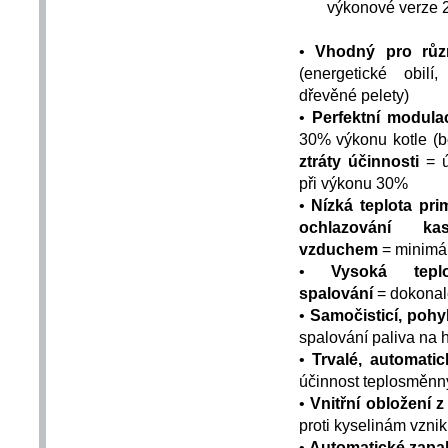
výkonové verze 20,
•
Vhodný pro různ
(energetické obilí
dřevěné pelety)
•
Perfektní modul
30% výkonu kotle (b
ztráty účinnosti
= 
při výkonu 30%
•
Nízká teplota pri
ochlazování ka
vzduchem
= minimál
•
Vysoká tepl
spalování
= dokonalé
•
Samočisticí, pohy
spalování paliva na 
•
Trvalé, automatic
účinnost teplosměnn
•
Vnitřní obložení 
proti kyselinám vzni
•
Automatické zapa