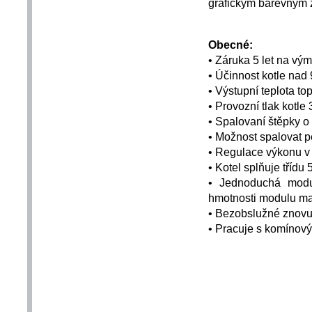
grafickým barevným z
Obecné:
•
Záruka 5 let na vým
•
Účinnost kotle nad
•
Výstupní teplota to
•
Provozní tlak kotle 
•
Spalovaní štěpky o 
•
Možnost spalovat p
•
Regulace výkonu v
•
Kotel splňuje třídu
•
Jednoduchá modu
hmotnosti modulu ma
•
Bezobslužné znovu
•
Pracuje s komínov