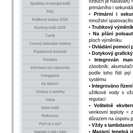
vzduch je nasáván) 
Spotřeby el.energie kotlů
primárního i sekund
FAQ
•
Primární i sek
Kotlíkové dotace 2026
množství spalovacího
•
Trubkový výměník 
Kontroly kotlů 2026
•
Na přání poloaut
Ceník
ploch výměníku
Cenový kalkulátor kotelny
•
Ovládání pomocí
Poptávkový formulář
•
Dotykový grafický
•
Integrován ma
Poradna
zásobník; akumulačn
Informace pro zákazníky
podle toho řídí je
Fotogalerie
systému
Ke stažení
•
Integrováno řízen
Výstavy a veletrhy
užitkové vody s vž
regulaci
Videa
•
Volitelně ekvite
Salon kotlů
venkovní teploty = 
Reference
důrazem na úsporu p
Proč vy a my?
•
Vždy s lambdaso
•
Masivní tepelná 
Napsali o nás / nám