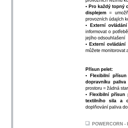
•
Pro každý topný o
displejem
= umožňuj
provozních údajích ko
•
Externí ovládání
informovat o potřeb
jejího odsouhlašení
•
Externí ovládání
můžete monitorovat a
Přísun pelet:
•
Flexibilní přísu
dopravníku paliv
prostoru = žádná sta
•
Flexibilní přísun
textilního sila 
doplňování paliva do
POWERCORN - kot