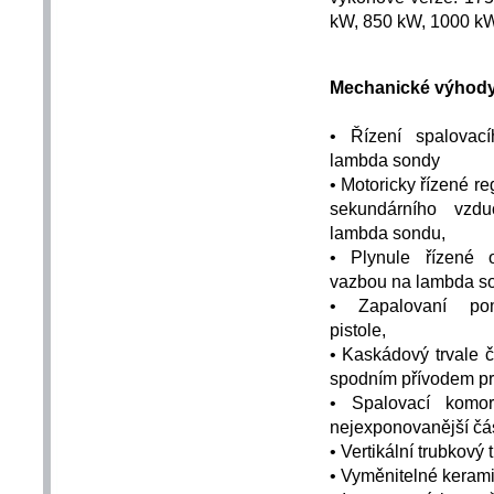
kW, 850 kW, 1000 k
Mechanické výhody
•
Řízení spalovac
lambda sondy
•
Motoricky řízené re
sekundárního vz
lambda sondu,
•
Plynule řízené o
vazbou na lambda s
•
Zapalovaní po
pistole,
•
Kaskádový trvale č
spodním přívodem pr
•
Spalovací komo
nejexponovanější čás
•
Vertikální trubkov
•
Vyměnitelné kerami