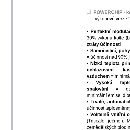
POWERCHIP - kote
výkonové verze 20,
•
Perfektní modula
30% výkonu kotle (b
ztráty účinnosti
•
Samočisticí, pohy
= účinnost nad 90% j
•
Nízká teplota pri
ochlazování ka
vzduchem
= minimál
•
Vysoká tepl
spalování
= dok
minimální emise, dlo
•
Trvalé, automatic
účinnost teplosměnn
•
Volitelně vnitřní
(Triticale, ječmen,
zemědělských plodi