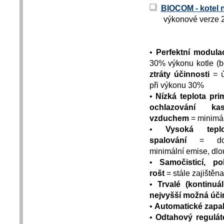
BIOCOM - kotel n
výkonové verze 20,
•
Perfektní modul
30% výkonu kotle (b
ztráty účinnosti
= 
při výkonu 30%
•
Nízká teplota pri
ochlazování ka
vzduchem
= minimál
•
Vysoká tepl
spalování
= dok
minimální emise, dlo
•
Samočisticí, p
rošt
= stále zajištěn
•
Trvalé (kontinuá
nejvyšší možná úč
•
Automatické zapa
•
Odtahový regulát