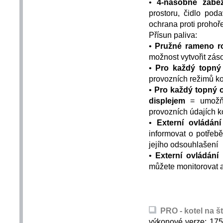
•
4-násobné zabe
prostoru, čidlo pod
ochrana proti prohoř
Přísun paliva:
•
Pružné rameno 
možnost vytvořit zá
•
Pro každý topný
provozních režimů ko
•
Pro každý topný o
displejem
= umožňuj
provozních údajích ko
•
Externí ovládání
informovat o potřeb
jejího odsouhlašení
•
Externí ovládání
můžete monitorovat a
PRO - kotel na š
výkonové verze: 17