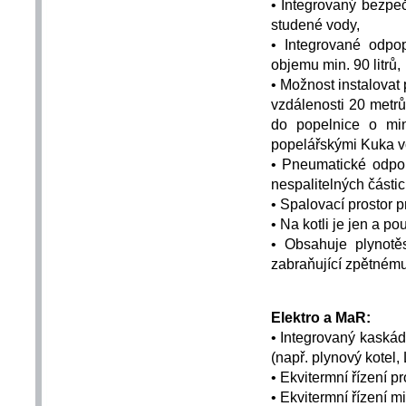
•
Integrovaný bezpeč
studené vody,
•
Integrované odpop
objemu min. 90 litrů,
•
Možnost instalovat
vzdálenosti 20 metr
do popelnice o min
popelářskými Kuka v
•
Pneumatické odpop
nespalitelných částic
•
Spalovací prostor p
•
Na kotli je jen a po
•
Obsahuje plynotě
zabraňující zpětnému
Elektro a MaR:
•
Integrovaný kaskádo
(např. plynový kotel, 
•
Ekvitermní řízení pr
•
Ekvitermní řízení 