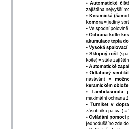
•
Automatické čišt
zajištěna nejvyšší m
•
Keramická (šamot
komora
= jediný spr
• Ve spodní polovině 
•
Ochrana kotle ke
akumulace tepla do
•
Vysoká spalovací
•
Sklopný rošt
(spal
kotle) = stále zajiště
•
Automatické zapa
•
Odtahový ventilát
nasáván) =
možno
keramickém oblože
•
Lambdasonda pr
maximální ochrana ži
•
Turniket v dopr
zásobníku paliva ) =
•
Ovládání pomocí
jednoduššího zde do