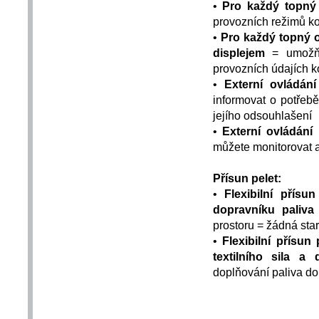
•
Pro každý topný
provozních režimů ko
•
Pro každý topný o
displejem
= umožňuj
provozních údajích ko
•
Externí ovládání
informovat o potřeb
jejího odsouhlašení
•
Externí ovládání
můžete monitorovat a
Přísun pelet:
•
Flexibilní přísun
dopravníku paliva
prostoru = žádná sta
•
Flexibilní přísun 
textilního sila a
doplňování paliva do