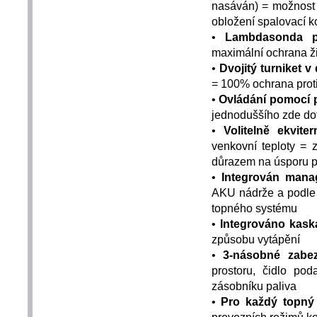
nasáván) = možnost
obložení spalovací 
•
Lambdasonda pr
maximální ochrana ži
•
Dvojitý turniket v
= 100% ochrana proti
•
Ovládání pomocí
jednoduššího zde do
•
Volitelně ekvite
venkovní teploty = 
důrazem na úsporu p
•
Integrován mana
AKU nádrže a podle t
topného systému
•
Integrováno kask
způsobu vytápění
•
3-násobné zabe
prostoru, čidlo pod
zásobníku paliva
•
Pro každý topný
provozních režimů ko