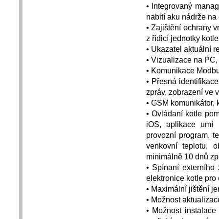
•
Integrovaný manage
nabití aku nádrže na d
•
Zajištění ochrany 
z řídicí jednotky kotl
•
Ukazatel aktuální r
•
Vizualizace na PC,
•
Komunikace Modbus
•
Přesná identifikace
zpráv, zobrazení ve 
•
GSM komunikátor, kt
•
Ovládaní kotle po
iOS, aplikace umí i
provozní program, te
venkovní teplotu, 
minimálně 10 dnů zpě
•
Spínaní externího 
elektronice kotle pro 
•
Maximální jištění j
•
Možnost aktualizace
•
Možnost instalace