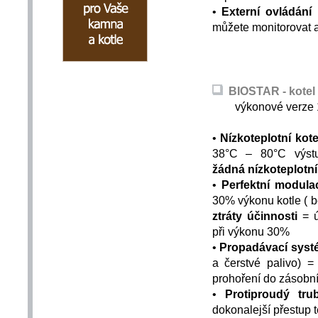
•
Externí ovládání
můžete monitorovat a
BIOSTAR - kotel 
výkonové verze 12
•
Nízkoteplotní kote
38°C – 80°C výstu
žádná nízkoteplotní
•
Perfektní modul
30% výkonu kotle ( b
ztráty účinnosti
= 
při výkonu 30%
•
Propadávací syst
a čerstvé palivo) 
prohoření do zásobní
•
Protiproudý tr
dokonalejší přestup t