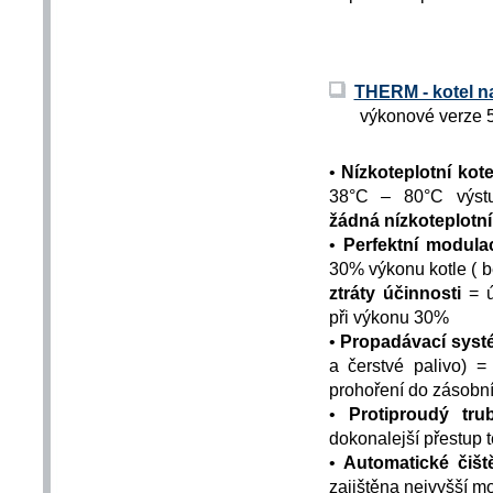
THERM - kotel na
výkonové verze 5,
•
Nízkoteplotní kote
38°C – 80°C výstu
žádná nízkoteplotní
•
Perfektní modul
30% výkonu kotle ( b
ztráty účinnosti
= 
při výkonu 30%
•
Propadávací syst
a čerstvé palivo) 
prohoření do zásobní
•
Protiproudý tr
dokonalejší přestup t
•
Automatické čišt
zajištěna nejvyšší m