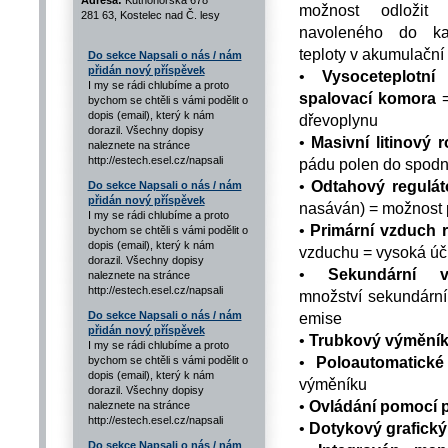
Adresa:
Kutnohorská 678
možnost odložit 
281 63, Kostelec nad Č. lesy
navoleného do ka
teploty v akumulační
Do sekce Napsali o nás / nám
přidán nový příspěvek
•
Vysoceteplotní
I my se rádi chlubíme a proto
spalovací komora
=
bychom se chtěli s vámi podělit o
dopis (email), který k nám
dřevoplynu
dorazil. Všechny dopisy
•
Masivní litinový r
naleznete na stránce
http://estech.esel.cz/napsali
pádu polen do spodní
•
Odtahový regulát
Do sekce Napsali o nás / nám
přidán nový příspěvek
nasáván) = možnost 
I my se rádi chlubíme a proto
•
Primární vzduch
bychom se chtěli s vámi podělit o
dopis (email), který k nám
vzduchu = vysoká úči
dorazil. Všechny dopisy
•
Sekundární 
naleznete na stránce
http://estech.esel.cz/napsali
množství sekundární
Do sekce Napsali o nás / nám
emise
přidán nový příspěvek
•
Trubkový výměník 
I my se rádi chlubíme a proto
•
Poloautomatické 
bychom se chtěli s vámi podělit o
dopis (email), který k nám
výměníku
dorazil. Všechny dopisy
•
Ovládání pomocí
naleznete na stránce
http://estech.esel.cz/napsali
•
Dotykový grafický
Do sekce Napsali o nás / nám