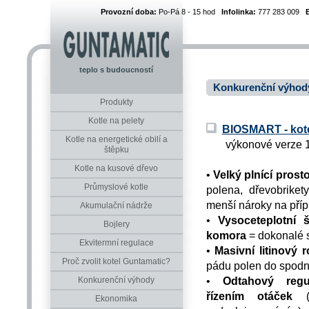
Provozní doba:
Po-Pá 8 - 15 hod
Infolinka:
777 283 009
teplo s budoucností
Konkurenční výhody
Produkty
Kotle na pelety
BIOSMART - kote
Kotle na energetické obilí a
výkonové verze 1
štěpku
Kotle na kusové dřevo
•
Velký plnící prost
Průmyslové kotle
polena, dřevobrike
menší nároky na příp
Akumulační nádrže
•
Vysoceteplotní 
Bojlery
komora
= dokonalé 
Ekvitermní regulace
•
Masivní litinový r
Proč zvolit kotel Guntamatic?
pádu polen do spodní
•
Odtahový regu
Konkurenční výhody
řízením otáček
(p
Ekonomika