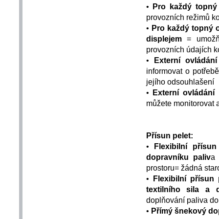
•
Pro každý topný
provozních režimů ko
•
Pro každý topný o
displejem
= umožňuj
provozních údajích ko
•
Externí ovládání
informovat o potřeb
jejího odsouhlašení
•
Externí ovládání
můžete monitorovat a
Přísun pelet:
•
Flexibilní přísun
dopravníku paliv
a 
prostoru= žádná star
•
Flexibilní přísun 
textilního sila a
doplňování paliva do
•
Přímý šnekový dop