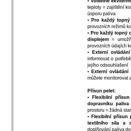
•
Volitelně ekviterm
teploty = zajištění 
úsporu paliva
•
Pro každý topný
provozních režimů ko
•
Pro každý topný o
displejem
= umožňuj
provozních údajích ko
•
Externí ovládání
informovat o potřeb
jejího odsouhlašení
•
Externí ovládání
můžete monitorovat a
Přísun pelet:
•
Flexibilní přísun
dopravníku paliva
prostoru = žádná sta
•
Flexibilní přísun 
textilního sila a
doplňování paliva do