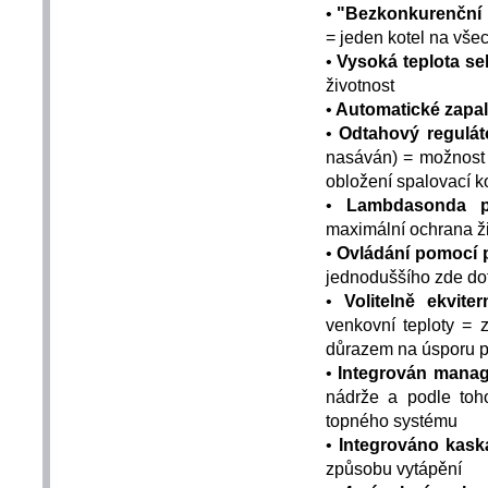
•
"Bezkonkurenční 
= jeden kotel na všec
•
Vysoká teplota se
životnost
•
Automatické zapa
•
Odtahový regulát
nasáván) = možnost
obložení spalovací 
•
Lambdasonda p
maximální ochrana ži
•
Ovládání pomocí
jednoduššího zde do
•
Volitelně ekvite
venkovní teploty = 
důrazem na úsporu p
•
Integrován mana
nádrže a podle toho
topného systému
•
Integrováno kask
způsobu vytápění