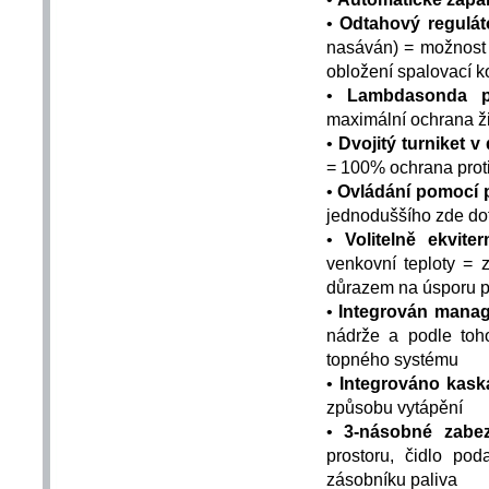
•
Odtahový regulát
nasáván) = možnost
obložení spalovací 
•
Lambdasonda p
maximální ochrana ži
•
Dvojitý turniket v
= 100% ochrana proti
•
Ovládání pomocí
jednoduššího zde do
•
Volitelně ekvite
venkovní teploty = 
důrazem na úsporu p
•
Integrován mana
nádrže a podle toho
topného systému
•
Integrováno kaská
způsobu vytápění
•
3-násobné zabe
prostoru, čidlo pod
zásobníku paliva