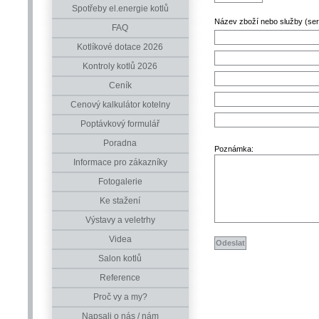
Spotřeby el.energie kotlů
Název zboží nebo služby (serv
FAQ
Kotlíkové dotace 2026
Kontroly kotlů 2026
Ceník
Cenový kalkulátor kotelny
Poptávkový formulář
Poradna
Poznámka:
Informace pro zákazníky
Fotogalerie
Ke stažení
Výstavy a veletrhy
Videa
Salon kotlů
Reference
Proč vy a my?
Napsali o nás / nám