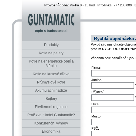
Provozní doba:
Po-Pá 8 - 15 hod
Infolinka:
777 283 009
teplo s budoucností
Rychlá objednávka
Pokud si u nás chcete objednat
Produkty
prosím RYCHLOU OBJEDNÁ
Kotle na pelety
Všechna pole označená * jsou
Kotle na energetické obilí a
štěpku
Firma:
Kotle na kusové dřevo
Jméno:
Průmyslové kotle
*
Akumulační nádrže
Příjmení:
*
Bojlery
Ulice:
Ekvitermní regulace
Proč zvolit kotel Guntamatic?
Město:
Konkurenční výhody
PSČ:
Ekonomika