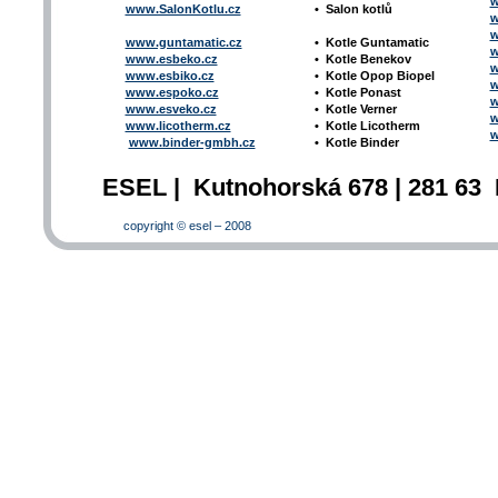
w
www.SalonKotlu.cz
•
Salon kotlů
w
w
www.guntamatic.cz
•
Kotle
Guntamatic
w
www.esbeko.cz
•
Kotle
Benekov
w
www.esbiko.cz
•
Kotle Opop Biopel
w
www.espoko.cz
•
Kotle Ponast
w
www.esveko.cz
•
Kotle Verner
w
www.licotherm.cz
•
Kotle Licotherm
w
www.binder-gmbh.cz
•
Kotle Binder
ESEL | Kutnohorská 678 | 281 63 
copyright © esel – 2008