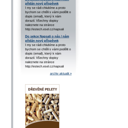
přidán nový příspěvek
I my se rádi chlubíme a proto
bychom se chtěli s vámi podělit o
dopis (email), který k nám
dorazil. Všechny dopisy
naleznete na stránce
http://estech.esel.cz/napsali
Do sekce Napsali o nás / nám
přidán nový příspěvek
I my se rádi chlubíme a proto
bychom se chtěli s vámi podělit o
dopis (email), který k nám
dorazil. Všechny dopisy
naleznete na stránce
http://estech.esel.cz/napsali
archiv aktualit »