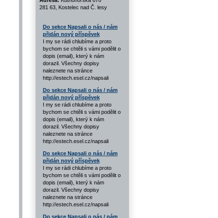
Adresa:
Kutnohorská 678
281 63, Kostelec nad Č. lesy
Do sekce Napsali o nás / nám
přidán nový příspěvek
I my se rádi chlubíme a proto
bychom se chtěli s vámi podělit o
dopis (email), který k nám
dorazil. Všechny dopisy
naleznete na stránce
http://estech.esel.cz/napsali
Do sekce Napsali o nás / nám
přidán nový příspěvek
I my se rádi chlubíme a proto
bychom se chtěli s vámi podělit o
dopis (email), který k nám
dorazil. Všechny dopisy
naleznete na stránce
http://estech.esel.cz/napsali
Do sekce Napsali o nás / nám
přidán nový příspěvek
I my se rádi chlubíme a proto
bychom se chtěli s vámi podělit o
dopis (email), který k nám
dorazil. Všechny dopisy
naleznete na stránce
http://estech.esel.cz/napsali
Do sekce Napsali o nás / nám