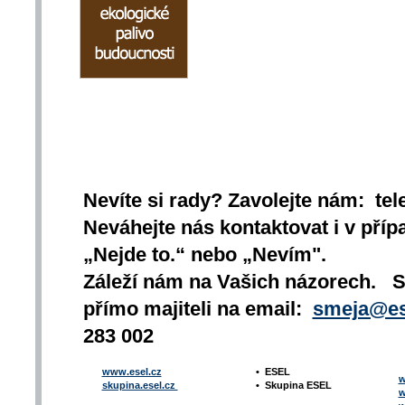
Nevíte si rady? Zavolejte nám: tel
Neváhejte nás kontaktovat i v přípa
„Nejde to.“ nebo „Nevím".
Záleží nám na Vašich názorech. 
přímo majiteli na email:
smeja@es
283 002
www.esel.cz
•
ESEL
w
skupina.esel.cz
•
Skupina ESEL
w