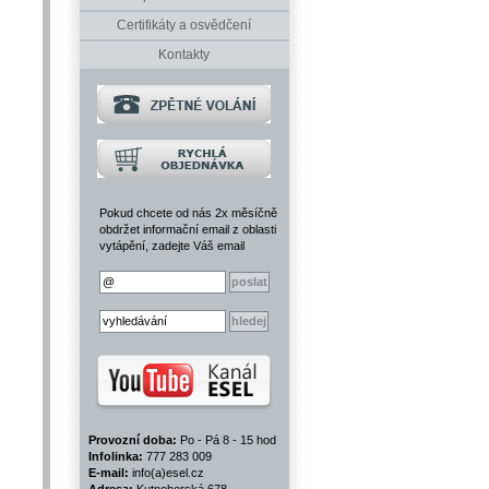
Certifikáty a osvědčení
Kontakty
Pokud chcete od nás 2x měsíčně
obdržet informační email z oblasti
vytápění, zadejte Váš email
Provozní doba:
Po - Pá 8 - 15 hod
Infolinka:
777 283 009
E-mail:
info(a)esel.cz