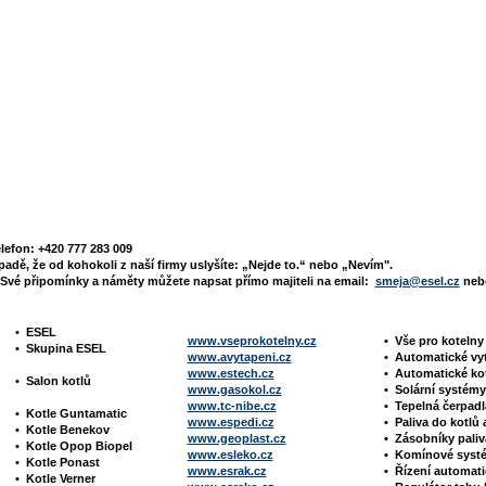
elefon: +420 777 283 009
padě, že od kohokoli z naší firmy uslyšíte: „Nejde to.“ nebo „Nevím".
Své připomínky a náměty můžete napsat přímo majiteli na email:
smeja@esel.cz
nebo
•
ESEL
www.vseprokotelny.cz
•
Vše pro koteln
•
Skupina ESEL
www.avytapeni.cz
•
Automatické vy
www.estech.cz
•
Automatické ko
•
Salon kotlů
www.gasokol.cz
•
Solární systé
www.tc-nibe.cz
• Tepelná čerpad
•
Kotle
Guntamatic
www.espedi.cz
• P
aliva do kotlů 
•
Kotle
Benekov
www.geoplast.cz
•
Zásobníky pali
•
Kotle Opop Biopel
www.esleko.cz
• Komínové sys
•
Kotle Ponast
www.esrak.cz
•
Řízení automat
•
Kotle Verner