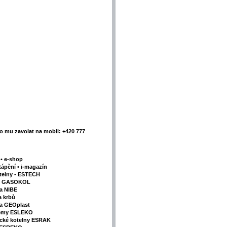
 mu zavolat na mobil: +420 777
y
•
e-shop
tápění
•
i-magazín
telny - ESTECH
my GASOKOL
la NIBE
a krbů
va GEOplast
témy ESLEKO
ické kotelny ESRAK