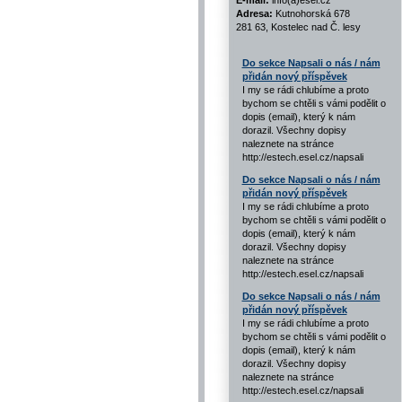
E-mail:
info(a)esel.cz
Adresa:
Kutnohorská 678
281 63, Kostelec nad Č. lesy
Do sekce Napsali o nás / nám
přidán nový příspěvek
I my se rádi chlubíme a proto
bychom se chtěli s vámi podělit o
dopis (email), který k nám
dorazil. Všechny dopisy
naleznete na stránce
http://estech.esel.cz/napsali
Do sekce Napsali o nás / nám
přidán nový příspěvek
I my se rádi chlubíme a proto
bychom se chtěli s vámi podělit o
dopis (email), který k nám
dorazil. Všechny dopisy
naleznete na stránce
http://estech.esel.cz/napsali
Do sekce Napsali o nás / nám
přidán nový příspěvek
I my se rádi chlubíme a proto
bychom se chtěli s vámi podělit o
dopis (email), který k nám
dorazil. Všechny dopisy
naleznete na stránce
http://estech.esel.cz/napsali