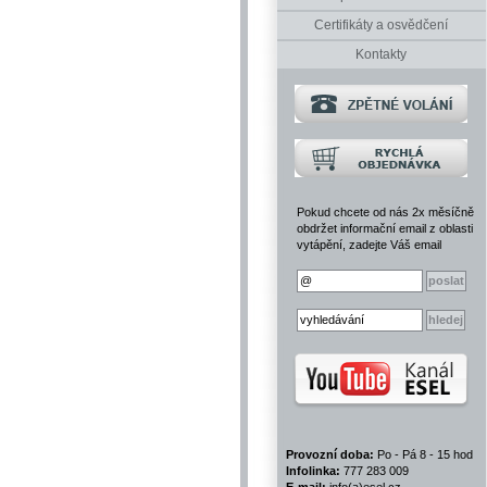
Certifikáty a osvědčení
Kontakty
Pokud chcete od nás 2x měsíčně
obdržet informační email z oblasti
vytápění, zadejte Váš email
Provozní doba:
Po - Pá 8 - 15 hod
Infolinka:
777 283 009