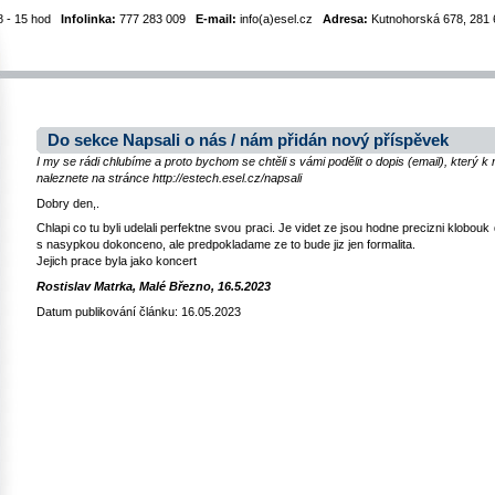
8 - 15 hod
Infolinka:
777 283 009
E-mail:
info(a)esel.cz
Adresa:
Kutnohorská 678, 281 6
Do sekce Napsali o nás / nám přidán nový příspěvek
I my se rádi chlubíme a proto bychom se chtěli s vámi podělit o dopis (email), který 
naleznete na stránce http://estech.esel.cz/napsali
Dobry den,.
Chlapi co tu byli udelali perfektne svou praci. Je videt ze jsou hodne precizni klobouk 
s nasypkou dokonceno, ale predpokladame ze to bude jiz jen formalita.
Jejich prace byla jako koncert
Rostislav Matrka, Malé Březno, 16.5.2023
Datum publikování článku: 16.05.2023