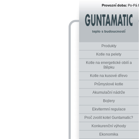
Provozní doba:
Po-Pá 
teplo s budoucností
Produkty
Kotle na pelety
Kotle na energetické obilí a
štěpku
Kotle na kusové dřevo
Průmyslové kotle
Akumulační nádrže
Bojlery
Ekvitermní regulace
Proč zvolit kotel Guntamatic?
Konkurenční výhody
Ekonomika