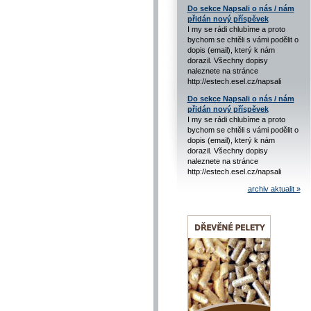
Do sekce Napsali o nás / nám
přidán nový příspěvek
I my se rádi chlubíme a proto
bychom se chtěli s vámi podělit o
dopis (email), který k nám
dorazil. Všechny dopisy
naleznete na stránce
http://estech.esel.cz/napsali
Do sekce Napsali o nás / nám
přidán nový příspěvek
I my se rádi chlubíme a proto
bychom se chtěli s vámi podělit o
dopis (email), který k nám
dorazil. Všechny dopisy
naleznete na stránce
http://estech.esel.cz/napsali
archiv aktualit »