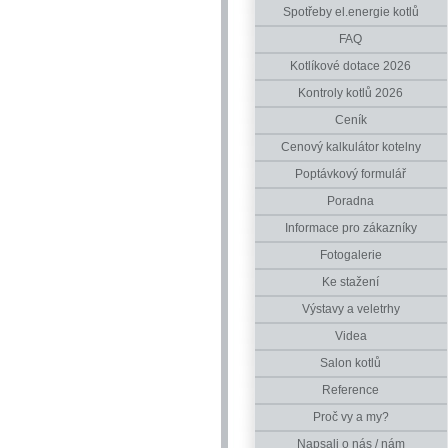
Spotřeby el.energie kotlů
FAQ
Kotlíkové dotace 2026
Kontroly kotlů 2026
Ceník
Cenový kalkulátor kotelny
Poptávkový formulář
Poradna
Informace pro zákazníky
Fotogalerie
Ke stažení
Výstavy a veletrhy
Videa
Salon kotlů
Reference
Proč vy a my?
Napsali o nás / nám