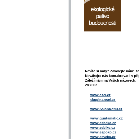
Nevíte si rady? Zavolejte nám: t
Neváhejte nás kontaktovat i v pří
Záleží nám na Vašich názorech. 
283 002
www.esel.cz
skupina.esel.cz
www.SalonKotlu.cz
www.guntamatic.cz
www.esbeko.cz
www.esbiko.cz
www.espoko.cz
www.esveko.cz