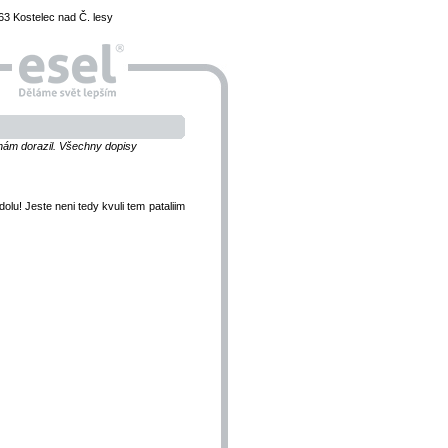
3 Kostelec nad Č. lesy
k nám dorazil. Všechny dopisy
dolu! Jeste neni tedy kvuli tem pataliim