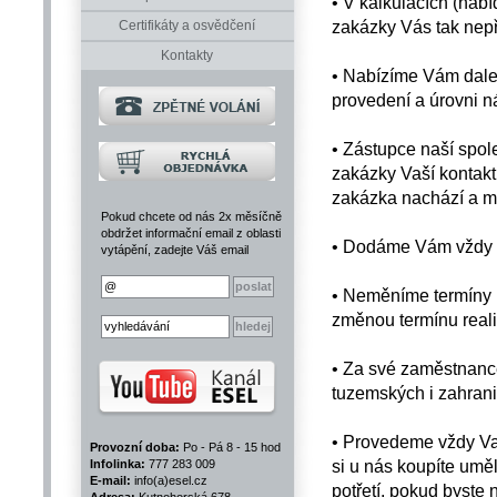
• V kalkulacích (nab
zakázky Vás tak nep
Certifikáty a osvědčení
Kontakty
• Nabízíme Vám dalek
provedení a úrovni n
• Zástupce naší spole
zakázky Vaší kontakt
zakázka nachází a mů
Pokud chcete od nás 2x měsíčně
obdržet informační email z oblasti
• Dodáme Vám vždy to
vytápění, zadejte Váš email
• Neměníme termíny 
změnou termínu reali
• Za své zaměstnance
tuzemských i zahrani
• Provedeme vždy Vaš
Provozní doba:
Po - Pá 8 - 15 hod
si u nás koupíte umě
Infolinka:
777 283 009
E-mail:
info(a)esel.cz
potřetí, pokud byst