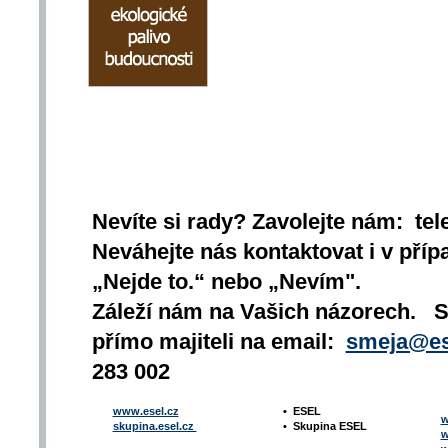
Nevíte si rady? Zavolejte nám: tel
Neváhejte nás kontaktovat i v přípa
„Nejde to.“ nebo „Nevím".
Záleží nám na Vašich názorech. 
přímo majiteli na email:
smeja@es
283 002
www.esel.cz
•
ESEL
w
skupina.esel.cz
•
Skupina ESEL
w