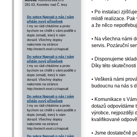
Adresa:
Kutnohorská 678
281 63, Kostelec nad Č. lesy
• Po instalaci zjišťu
Do sekce Napsali o nás / nám
místě realizace. Pak 
přidán nový příspěvek
a že něco nepotřebuj
I my se rádi chlubíme a proto
bychom se chtěli s vámi podělit o
dopis (email), který k nám
• Na všechna námi d
dorazil. Všechny dopisy
naleznete na stránce
servis. Pozáruční ser
http://estech.esel.cz/napsali
Do sekce Napsali o nás / nám
• Disponujeme sklad
přidán nový příspěvek
Díky této skutečnosti
I my se rádi chlubíme a proto
bychom se chtěli s vámi podělit o
dopis (email), který k nám
• Veškerá námi prová
dorazil. Všechny dopisy
naleznete na stránce
budoucnu na nás s dů
http://estech.esel.cz/napsali
Do sekce Napsali o nás / nám
• Komunikace s Vámi 
přidán nový příspěvek
dotazů odpovídáme tý
I my se rádi chlubíme a proto
bychom se chtěli s vámi podělit o
výrobce, nejpozději 
dopis (email), který k nám
kvalifikované odpově
dorazil. Všechny dopisy
naleznete na stránce
http://estech.esel.cz/napsali
• Jsme dostatečně poj
Do sekce Napsali o nás / nám