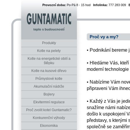
Provozní doba:
Po-Pá 8 - 15 hod
Infolinka:
777 283 009
teplo s budoucností
Proč vy a my?
Produkty
• Podnikání bereme j
Kotle na pelety
Kotle na energetické obilí a
• Hledáme Vás, kteří
štěpku
moderní technologie 
Kotle na kusové dřevo
Průmyslové kotle
• Nabízíme Vám nové
Akumulační nádrže
připraveni Vám ihned
Bojlery
• Každý z Vás je jed
Ekvitermní regulace
snažíme námi nabíze
Proč zvolit kotel Guntamatic?
došlo k uspokojení 
Konkurenční výhody
představy, s kterými
Ekonomika
společně se zaměřím