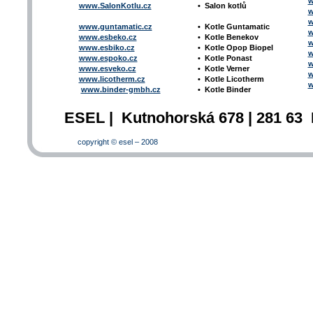
w
www.SalonKotlu.cz
•
Salon kotlů
w
w
www.guntamatic.cz
•
Kotle
Guntamatic
w
www.esbeko.cz
•
Kotle
Benekov
w
www.esbiko.cz
•
Kotle Opop Biopel
w
www.espoko.cz
•
Kotle Ponast
w
www.esveko.cz
•
Kotle Verner
w
www.licotherm.cz
•
Kotle Licotherm
w
www.binder-gmbh.cz
•
Kotle Binder
ESEL | Kutnohorská 678 | 281 63 
copyright © esel – 2008