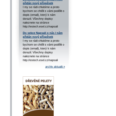
přidán nový příspěvek
I my se rádi chlubíme a proto
bychom se chtěli s vámi podělit o
dopis (email), který k nám
dorazil. Všechny dopisy
naleznete na stránce
http://estech.esel.cz/napsali
Do sekce Napsali o nás / nám
přidán nový příspěvek
I my se rádi chlubíme a proto
bychom se chtěli s vámi podělit o
dopis (email), který k nám
dorazil. Všechny dopisy
naleznete na stránce
http://estech.esel.cz/napsali
archiv aktualit »