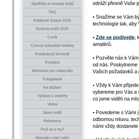
odráží přesně Vaše po
Spotřeby el.energie kotlů
FAQ
• Snažíme se Vám bý
Kotlíkové dotace 2026
technologie tak, aby 
Kontroly kotlů 2026
•
Zde se podívejte
, 
Ceník
amatérů.
Cenový kalkulátor kotelny
Poptávkový formulář
• Pozvěte nás k Vám 
Poradna
od nás. Poskytneme V
Informace pro zákazníky
Vašich požadavků a 
Fotogalerie
• Vždy k Vám přijed
Ke stažení
vybereme pro Vás a s
Výstavy a veletrhy
co jsme viděli na mís
Videa
• Povedeme s Vámi j
Salon kotlů
odbornou mluvu, techn
Reference
námi vždy dostanete
Proč vy a my?
Napsali o nás / nám