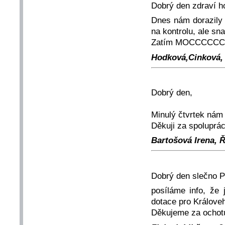
Dobrý den zdraví ho
Dnes nám dorazily p
na kontrolu, ale sn
Zatím MOCCCCCC
Hodková,Cinková, S
Dobrý den,
Minulý čtvrtek nám 
Děkuji za spoluprác
Bartošová Irena, Ř
Dobrý den slečno P
posíláme info, že
dotace pro Královeh
Děkujeme za ochot