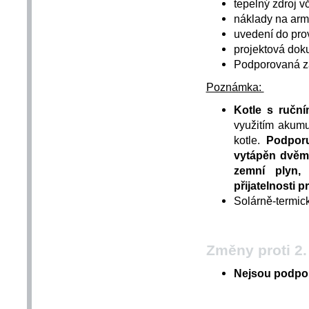
tepelný zdroj v
náklady na arm
uvedení do pro
projektová do
Podporovaná za
Poznámka:
Kotle s ruční
využitím akum
kotle.
Podporu
vytápěn dvěma
zemní plyn, 
přijatelnosti 
Solárně-termic
Změny proti 2.
Nejsou podpor