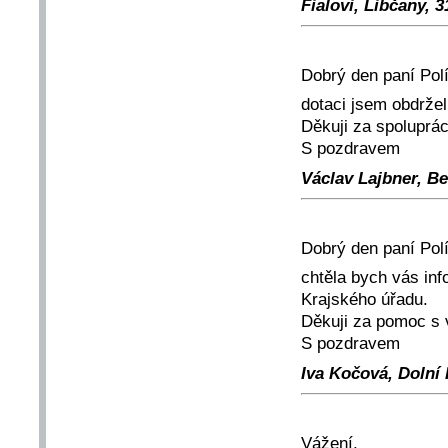
Fialovi, Libčany, 3
Dobrý den paní Pol
dotaci jsem obdržel
Děkuji za spoluprác
S pozdravem
Václav Lajbner, Be
Dobrý den paní Pol
chtěla bych vás inf
Krajského úřadu.
Děkuji za pomoc s 
S pozdravem
Iva Kočová, Dolní H
Vážení,