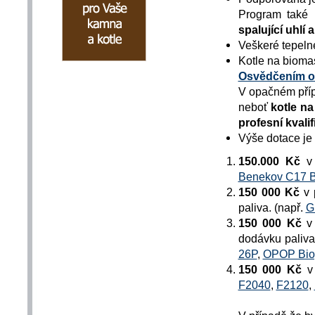
Program také
spalující uhlí 
Veškeré tepeln
Kotle na biomas
Osvědčením o z
V opačném příp
neboť
kotle na
profesní kvali
Výše dotace je
150.000 Kč
v
Benekov C17 
150 000 Kč
v 
paliva
. (např.
G
150 000 Kč
v
dodávku paliva
26P
,
OPOP Bio
150 000 Kč
v
F2040
,
F2120
,