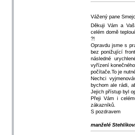
Vážený pane Smejo,
Děkuji Vám a Vaší
celém domě teplouč
?!
Opravdu jsme s prac
bez ponižující fro
následné urychlen
vyřízení konečného
počítače.To je nut
Nechci vyjmenová
bychom ale rádi, a
Jejich přístup byl 
Přeji Vám i celém
zákazníků.
S pozdravem
manželé Stehlíkovi