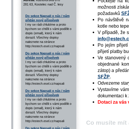
Počkejte na ko
Adresa:
Kutnohorská 678
281 63, Kostelec nad Č. lesy
možnosti získán
požadavků
SF
Do sekce Napsali o nás / nám
Po návštěvě n
přidán nový příspěvek
I my se rádi chlubíme a proto
kotle nebo tepe
bychom se chtěli s vámi podělit o
V případě, že s
dopis (email), který k nám
dorazil. Všechny dopisy
info@estech.c
naleznete na stránce
Po jejím přije
http://estech.esel.cz/napsali
přijetí platby 
Do sekce Napsali o nás / nám
Ve stanovený d
přidán nový příspěvek
I my se rádi chlubíme a proto
objednané komp
bychom se chtěli s vámi podělit o
zátop) a předá
dopis (email), který k nám
dorazil. Všechny dopisy
SFŽP
.
naleznete na stránce
Odvezeme starý
http://estech.esel.cz/napsali
Vystavíme vám 
Do sekce Napsali o nás / nám
dokumentaci k 
přidán nový příspěvek
I my se rádi chlubíme a proto
Dotaci za vás 
bychom se chtěli s vámi podělit o
dopis (email), který k nám
dorazil. Všechny dopisy
naleznete na stránce
Co musíte mít
http://estech.esel.cz/napsali
Do sekce Napsali o nás / nám