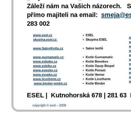
Záleží nám na Vašich názorech. 
přímo majiteli na email:
smeja@es
283 002
www.esel.cz
•
ESEL
w
skupina.esel.cz
•
Skupina ESEL
w
w
www.SalonKotlu.cz
•
Salon kotlů
w
w
www.guntamatic.cz
•
Kotle
Guntamatic
w
www.esbeko.cz
•
Kotle
Benekov
w
www.esbiko.cz
•
Kotle Opop Biopel
w
www.espoko.cz
•
Kotle Ponast
w
www.esveko.cz
•
Kotle Verner
w
www.licotherm.cz
•
Kotle Licotherm
w
www.binder-gmbh.cz
•
Kotle Binder
ESEL | Kutnohorská 678 | 281 63 
copyright © esel – 2008