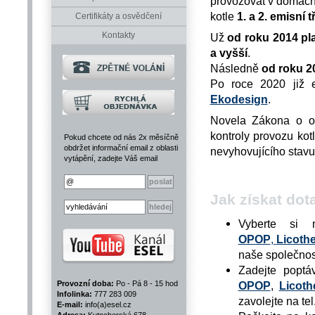
provozovat v domácn
kotle
1. a 2. emisní t
Certifikáty a osvědčení
Kontakty
Už
od roku 2014 pla
a vyšší
.
Následně
od roku 2
Po roce 2020 již 
Ekodesign
.
Novela Zákona o oc
kontroly provozu ko
Pokud chcete od nás 2x měsíčně
obdržet informační email z oblasti
nevyhovujícího stavu
vytápění, zadejte Váš email
Jak získat dot
Vyberte si 
OPOP
,
Licoth
naše společno
Zadejte poptá
OPOP
,
Licoth
Provozní doba:
Po - Pá 8 - 15 hod
Infolinka:
777 283 009
zavolejte na tel
E-mail:
info(a)esel.cz