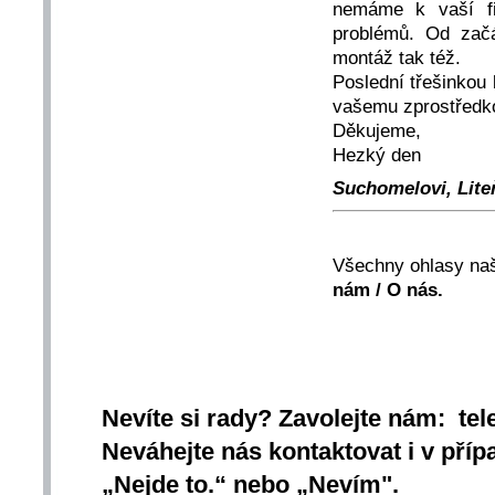
nemáme k vaší fi
problémů. Od zač
montáž tak též.
Poslední třešinkou
vašemu zprostředk
Děkujeme,
Hezký den
Suchomelovi, Liteň
Všechny ohlasy naš
nám / O nás.
Nevíte si rady? Zavolejte nám: tel
Neváhejte nás kontaktovat i v přípa
„Nejde to.“ nebo „Nevím".