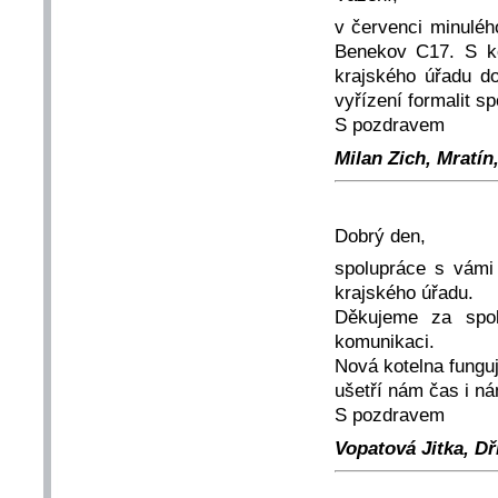
v červenci minuléh
Benekov C17. S ko
krajského úřadu do
vyřízení formalit s
S pozdravem
Milan Zich, Mratín,
Dobrý den,
spolupráce s vámi 
krajského úřadu.
Děkujeme za spol
komunikaci.
Nová kotelna fungu
ušetří nám čas i n
S pozdravem
Vopatová Jitka, Dří