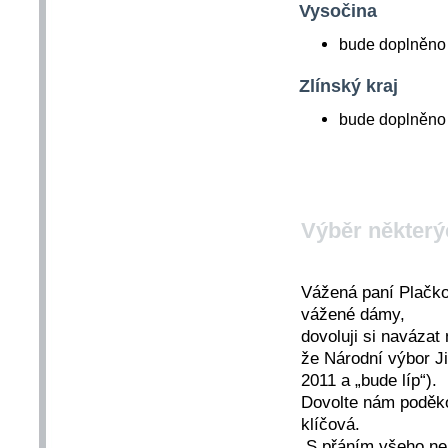
Vysočina
bude doplněno 
Zlínský kraj
bude doplněno 
Výběr některý
Vážená paní Plačko
vážené dámy,
dovoluji si navázat
že Národní výbor J
2011 a „bude líp“).
Dovolte nám poděkov
klíčová.
S přáním všeho nej