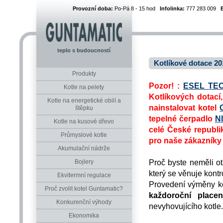
Provozní doba:
Po-Pá 8 - 15 hod
Infolinka:
777 283 009
teplo s budoucností
Kotlíkové dotace 2014
Produkty
Pozor! :
ESEL TEC
Kotle na pelety
Kotlíkových dotací,
Kotle na energetické obilí a
nainstalovat kotel
štěpku
tepelné čerpadlo
N
Kotle na kusové dřevo
celé České republi
Průmyslové kotle
pro naše zákazník
Akumulační nádrže
Proč byste neměli o
Bojlery
který se věnuje kont
Ekvitermní regulace
Provedení výměny ko
Proč zvolit kotel Guntamatic?
každoroční place
Konkurenční výhody
nevyhovujícího kotle.
Ekonomika