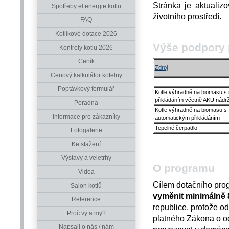
Stránka je aktuali
Spotřeby el.energie kotlů
životního prostředí.
FAQ
Kotlíkové dotace 2026
Výše podpory 
Kontroly kotlů 2026
Ceník
Zdroj
Cenový kalkulátor kotelny
Poptávkový formulář
Kotle výhradně na biomasu s
přikládáním včetně AKU nádrž
Poradna
Kotle výhradně na biomasu s
Informace pro zákazníky
automatickým přikládáním
Tepelné čerpadlo
Fotogalerie
Ke stažení
Výstavy a veletrhy
O programu
Videa
Cílem dotačního pro
Salon kotlů
vyměnit minimálně 
Reference
republice, protože o
Proč vy a my?
platného Zákona o o
Napsali o nás / nám