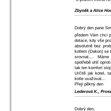
Zbyněk a Alice Hou
Dobrý den pane Sm
předem Vám chci po
dotace, kdy vše pr
absolutně bez prob
kotlem (Dakon) se 
srovnat.... Máme 
spotřebě uhlí oprot
tak ten komfort stoj
Určitě jak kotel, 
kotle uvažoval...
Přeji pěkný den
Lederová K., Prose
Dobrý den,