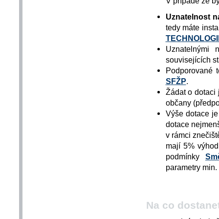
V případě že by
Uznatelnost n
tedy máte insta
TECHNOLOGIES
Uznatelnými 
souvisejících s
Podporované t
SFŽP
.
Žádat o dotaci 
občany (předp
Výše dotace je
dotace nejmenší
v rámci znečišt
mají 5% výhodu
podmínky
Sm
parametry min. 
Na co dostanet