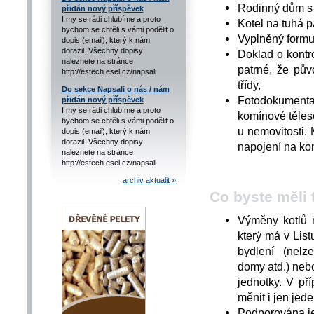
Rodinný dům s 
přidán nový příspěvek
I my se rádi chlubíme a proto
Kotel na tuhá pa
bychom se chtěli s vámi podělit o
Vyplněný formu
dopis (email), který k nám
dorazil. Všechny dopisy
Doklad o kontro
naleznete na stránce
patrné, že pův
http://estech.esel.cz/napsali
třídy,
Do sekce Napsali o nás / nám
Fotodokument
přidán nový příspěvek
I my se rádi chlubíme a proto
komínové těles
bychom se chtěli s vámi podělit o
u nemovitosti. 
dopis (email), který k nám
dorazil. Všechny dopisy
napojení na ko
naleznete na stránce
http://estech.esel.cz/napsali
archiv aktualit »
Co byste měli 
Výměny kotlů m
který má v List
bydlení (nelze
domy atd.) neb
jednotky. V př
měnit i jen jede
Podporována je 