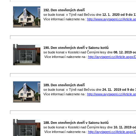
192. Den otevřených dveří
se bude konat v Týně nad Bečvou dne
12. 1. 2020
od 9 do 1
Více informací naleznete na :
http://www.avytapeni.cz/Article.a
190. Den otevřených dveří v Salonu kotlů
se bude konat v Kostelci nad Černými lesy dne
08. 12. 2019 o
Více informací naleznete na :
http://avytapeni.cz/Article.aspx/D
189. Den otevřených dveří
se bude konat v Týně nad Bečvou dne
24. 11. 2019
od 9 do 
Více informací naleznete na :
http://www.avytapeni.cz/Article.a
188. Den otevřených dveří v Salonu kotlů
se bude konat v Kostelci nad Černými lesy dne
10. 11. 2019 o
Více informací naleznete na :
http://avytapeni.cz/Article.aspx/D