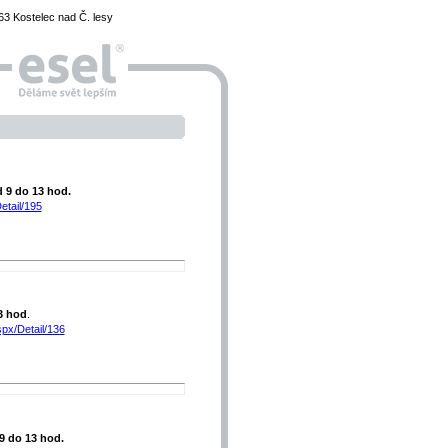
3 Kostelec nad Č. lesy
d 9 do 13 hod.
etail/195
3 hod
.
spx/Detail/136
 9 do 13 hod.