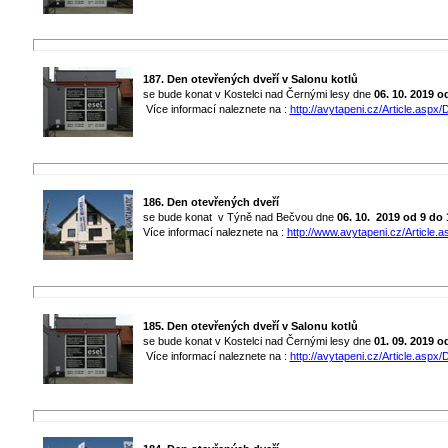
187. Den otevřených dveří v Salonu kotlů
se bude konat v Kostelci nad Černými lesy dne
06. 10. 2019 o
Více informací naleznete na :
http://avytapeni.cz/Article.aspx/D
186. Den otevřených dveří
se bude konat v Týně nad Bečvou dne
06. 10. 2019
od 9 do 
Více informací naleznete na :
http://www.avytapeni.cz/Article.a
185. Den otevřených dveří v Salonu kotlů
se bude konat v Kostelci nad Černými lesy dne
01. 09. 2019 o
Více informací naleznete na :
http://avytapeni.cz/Article.aspx/D