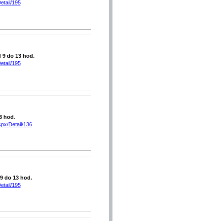
etail/195
d 9 do 13 hod.
etail/195
3 hod
.
spx/Detail/136
 9 do 13 hod.
etail/195