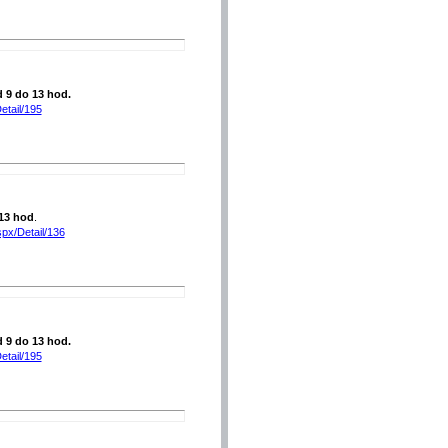
d 9 do 13 hod.
etail/195
13 hod
.
spx/Detail/136
d 9 do 13 hod.
etail/195