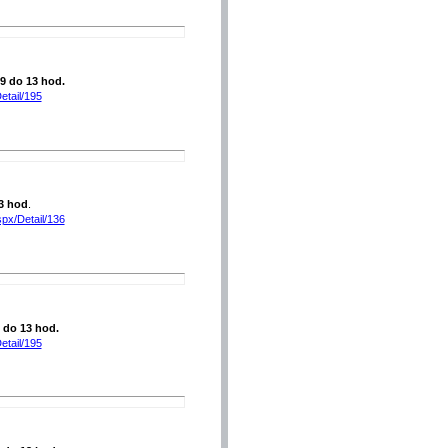
 9 do 13 hod.
etail/195
3 hod
.
spx/Detail/136
9 do 13 hod.
etail/195