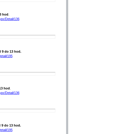
3 hod
.
spx/Detail/136
d 9 do 13 hod.
etail/195
13 hod
.
spx/Detail/136
d 9 do 13 hod.
etail/195