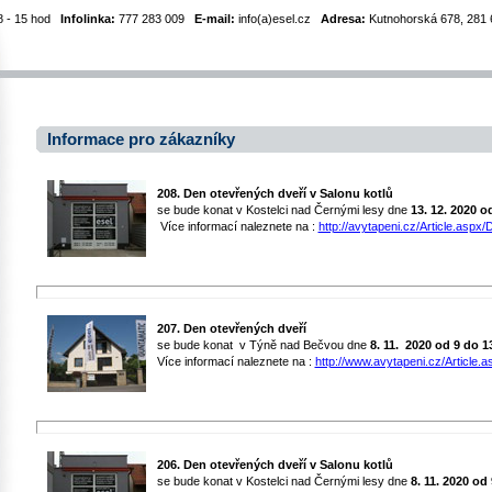
8 - 15 hod
Infolinka:
777 283 009
E-mail:
info(a)esel.cz
Adresa:
Kutnohorská 678, 281 6
Informace pro zákazníky
208. Den otevřených dveří v Salonu kotlů
se bude konat v Kostelci nad Černými lesy dne
13. 12. 2020 o
Více informací naleznete na :
http://avytapeni.cz/Article.aspx/D
207. Den otevřených dveří
se bude konat v Týně nad Bečvou dne
8. 11. 2020
od 9 do 1
Více informací naleznete na :
http://www.avytapeni.cz/Article.a
206. Den otevřených dveří v Salonu kotlů
se bude konat v Kostelci nad Černými lesy dne
8. 11. 2020 od