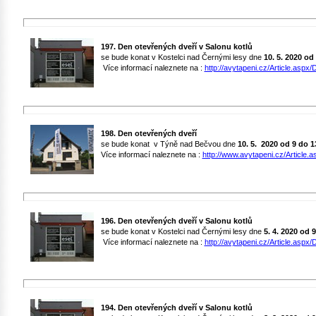
197. Den otevřených dveří v Salonu kotlů
se bude konat v Kostelci nad Černými lesy dne
10. 5. 2020 od
Více informací naleznete na :
http://avytapeni.cz/Article.aspx/D
198. Den otevřených dveří
se bude konat v Týně nad Bečvou dne
10. 5. 2020
od 9 do 1
Více informací naleznete na :
http://www.avytapeni.cz/Article.a
196. Den otevřených dveří v Salonu kotlů
se bude konat v Kostelci nad Černými lesy dne
5. 4. 2020 od 
Více informací naleznete na :
http://avytapeni.cz/Article.aspx/D
194. Den otevřených dveří v Salonu kotlů