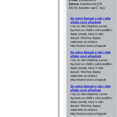
E-mail:
info(a)esel.cz
Adresa:
Kutnohorská 678
281 63, Kostelec nad Č. lesy
Do sekce Napsali o nás / nám
přidán nový příspěvek
I my se rádi chlubíme a proto
bychom se chtěli s vámi podělit o
dopis (email), který k nám
dorazil. Všechny dopisy
naleznete na stránce
http://estech.esel.cz/napsali
Do sekce Napsali o nás / nám
přidán nový příspěvek
I my se rádi chlubíme a proto
bychom se chtěli s vámi podělit o
dopis (email), který k nám
dorazil. Všechny dopisy
naleznete na stránce
http://estech.esel.cz/napsali
Do sekce Napsali o nás / nám
přidán nový příspěvek
I my se rádi chlubíme a proto
bychom se chtěli s vámi podělit o
dopis (email), který k nám
dorazil. Všechny dopisy
naleznete na stránce
http://estech.esel.cz/napsali