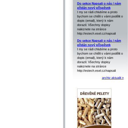
Do sekce Napsali o nás / nám
přidán nový příspěvek
I my se rádi chlubíme a proto
bychom se chtěli s vámi podělit o
dopis (email), který k nám
dorazil. Všechny dopisy
naleznete na stránce
http://estech.esel.cz/napsali
Do sekce Napsali o nás / nám
přidán nový příspěvek
I my se rádi chlubíme a proto
bychom se chtěli s vámi podělit o
dopis (email), který k nám
dorazil. Všechny dopisy
naleznete na stránce
http://estech.esel.cz/napsali
archiv aktualit »