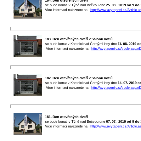
184. Den otevřených dveří
se bude konat v Týně nad Bečvou dne
25. 08. 2019
od 9 do 
Více informací naleznete na :
http://www.avytapeni.cz/Article.a
183. Den otevřených dveří v Salonu kotlů
se bude konat v Kostelci nad Černými lesy dne
11. 08. 2019 o
Více informací naleznete na :
http://avytapeni.cz/Article.aspx/D
182. Den otevřených dveří v Salonu kotlů
se bude konat v Kostelci nad Černými lesy dne
14. 07. 2019 o
Více informací naleznete na :
http://avytapeni.cz/Article.aspx/D
181. Den otevřených dveří
se bude konat v Týně nad Bečvou dne
07. 07. 2019
od 9 do 
Více informací naleznete na :
http://www.avytapeni.cz/Article.a