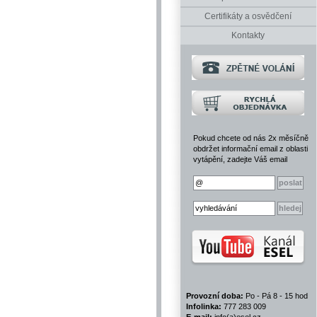
Certifikáty a osvědčení
Kontakty
Pokud chcete od nás 2x měsíčně
obdržet informační email z oblasti
vytápění, zadejte Váš email
Provozní doba:
Po - Pá 8 - 15 hod
Infolinka:
777 283 009