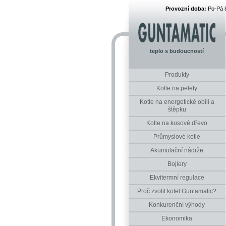
Provozní doba:
Po-Pá 
teplo s budoucností
Produkty
Kotle na pelety
Kotle na energetické obilí a
štěpku
Kotle na kusové dřevo
Průmyslové kotle
Akumulační nádrže
Bojlery
Ekvitermní regulace
Proč zvolit kotel Guntamatic?
Konkurenční výhody
Ekonomika