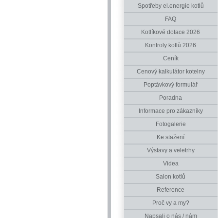
Spotřeby el.energie kotlů
FAQ
Kotlíkové dotace 2026
Kontroly kotlů 2026
Ceník
Cenový kalkulátor kotelny
Poptávkový formulář
Poradna
Informace pro zákazníky
Fotogalerie
Ke stažení
Výstavy a veletrhy
Videa
Salon kotlů
Reference
Proč vy a my?
Napsali o nás / nám