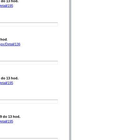
9 do 13 hod.
etail/195
 hod
.
spx/Detail/136
9 do 13 hod.
etail/195
 9 do 13 hod.
etail/195