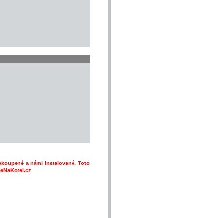
zakoupené a námi instalované. Toto
eNaKotel.cz