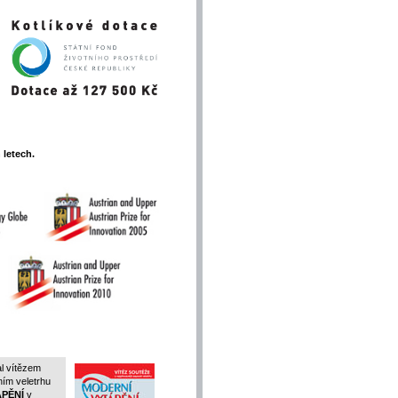
letech.
l vítězem
ím veletrhu
PĚNÍ
v