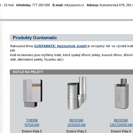
8 - 15 hod
Infolinka:
777 283 009
E-mail:
info(a)esel.cz
Adresa:
Kutnohorská 678, 281 6
Produkty Guntamatic
Rakouská firma
GUNTAMATIC Heiztechnik GmbH
je evropský lídr ve výrobě ko
kW.
Kotli na biomasu jsou myšleny kotle, které spalují dřevní pelety, kusové dřevo, dřevní
obilí, alternativní pelety, řezanku atd.)
KOTLE NA PELETY
THERM
BIOSTAR
BIOSTAR
5/7/10 kW
12/15/23 kW
13/17/24/33 kW
Emisní třída 5
Emisní třída 5
Emisní třída 5