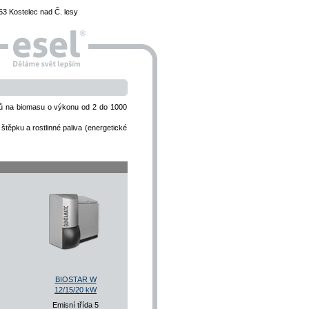
3 Kostelec nad Č. lesy
tlů na biomasu o výkonu od 2 do 1000
 štěpku a rostlinné paliva (energetické
BIOSTAR W
12/15/20 kW
Emisní třída 5