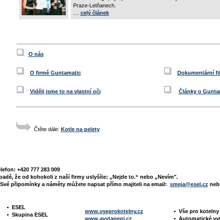
Praze-Letňanech.
....
celý článek
O nás
O firmě Guntamatic
Dokumentární fi
Viděli jsme to na vlastní oči
Články o Gunta
Čtěte dále:
Kotle na pelety
elefon: +420 777 283 009
padě, že od kohokoli z naší firmy uslyšíte: „Nejde to.“ nebo „Nevím".
Své připomínky a náměty můžete napsat přímo majiteli na email:
smeja@esel.cz
nebo
•
ESEL
www.vseprokotelny.cz
•
Vše pro koteln
•
Skupina ESEL
www.avytapeni.cz
•
Automatické vy