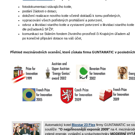
fotodokumentaci stávajícího kotle,
podání žádosti o dotaci,
doložení realizace nového kotle včetně dokladů k tomu potřebných,
vypracování všech potřebných prohlášení a potvrzení,
odvoz a likvidaci starého kotle a vystavení potvrzení o likvidaci starého kotle
dle požadavků SFŽP,
komunikaci se Státním fondem životního prostředí či Krajským úřadem až
po konečné připsání dotace na váš účet,
Přehled mezinárodních ocenění, které získala firma GUNTAMATIC v posledních 
Automatický kotel
Biostar 23 Flex
firmy GUNTAMATIC se sta
soutěže
"O nejpřínosnější exponát 2009"
na 4. mezinárodn
zelené energie, vytápění a vzduchotechniky
MODERNÍ VYTÁ