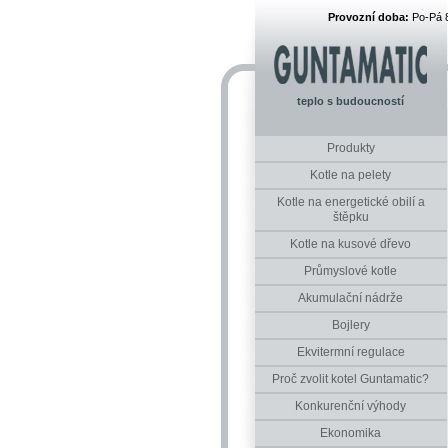
Provozní doba:
Po-Pá 
teplo s budoucností
Produkty
Kotle na pelety
Kotle na energetické obilí a
štěpku
Kotle na kusové dřevo
Průmyslové kotle
Akumulační nádrže
Bojlery
Ekvitermní regulace
Proč zvolit kotel Guntamatic?
Konkurenční výhody
Ekonomika