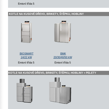
Emisní třída 5
KOTLE NA KUSOVÉ DŘEVO, BRIKETY, ŠTĚPKU, HOBLINY
BIOSMART
BMK
14/22 kW
20/30/40/50 kW
Emisní třída 5
Emisní třída 5
KOTLE NA KUSOVÉ DŘEVO, BRIKETY, ŠTĚPKU, HOBLINY + PELETY