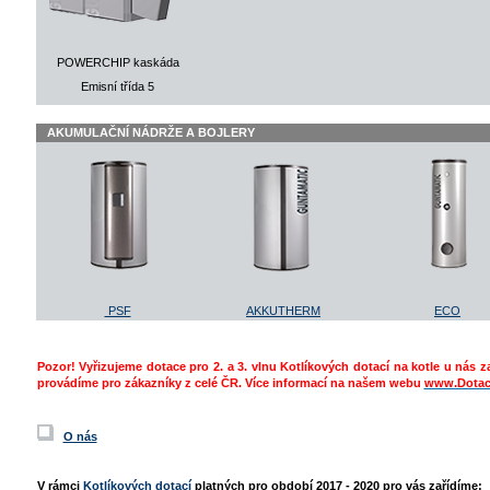
POWERCHIP kaskáda
Emisní třída 5
AKUMULAČNÍ NÁDRŽE A BOJLERY
PSF
AKKUTHERM
ECO
Pozor! Vyřizujeme dotace pro 2. a 3. vlnu Kotlíkových dotací na kotle u nás 
provádíme pro zákazníky z celé ČR. Více informací na našem webu
www.Dotac
O nás
V rámci
Kotlíkových dotací
platných pro období 2017 - 2020 pro vás zařídíme: