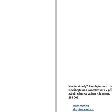
Nevíte si rady? Zavolejte nám: t
Neváhejte nás kontaktovat i v pří
Záleží nám na Vašich názorech. 
283 002
www.esel.cz
skupina.esel.cz