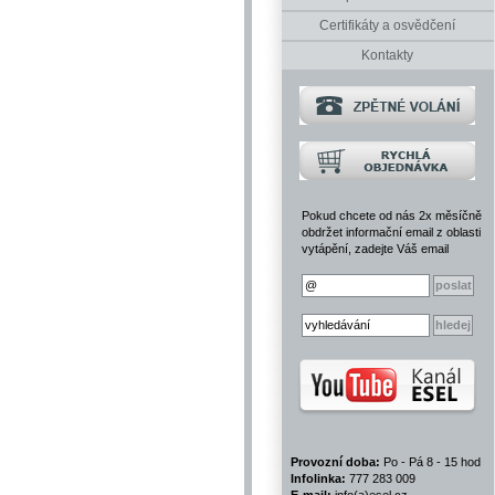
Certifikáty a osvědčení
Kontakty
Pokud chcete od nás 2x měsíčně
obdržet informační email z oblasti
vytápění, zadejte Váš email
Provozní doba:
Po - Pá 8 - 15 hod
Infolinka:
777 283 009