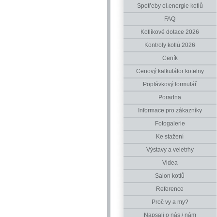
Spotřeby el.energie kotlů
FAQ
Kotlíkové dotace 2026
Kontroly kotlů 2026
Ceník
Cenový kalkulátor kotelny
Poptávkový formulář
Poradna
Informace pro zákazníky
Fotogalerie
Ke stažení
Výstavy a veletrhy
Videa
Salon kotlů
Reference
Proč vy a my?
Napsali o nás / nám