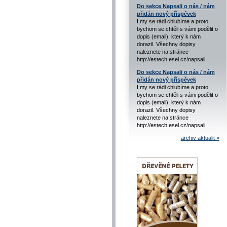
Do sekce Napsali o nás / nám
přidán nový příspěvek
I my se rádi chlubíme a proto
bychom se chtěli s vámi podělit o
dopis (email), který k nám
dorazil. Všechny dopisy
naleznete na stránce
http://estech.esel.cz/napsali
Do sekce Napsali o nás / nám
přidán nový příspěvek
I my se rádi chlubíme a proto
bychom se chtěli s vámi podělit o
dopis (email), který k nám
dorazil. Všechny dopisy
naleznete na stránce
http://estech.esel.cz/napsali
archiv aktualit »