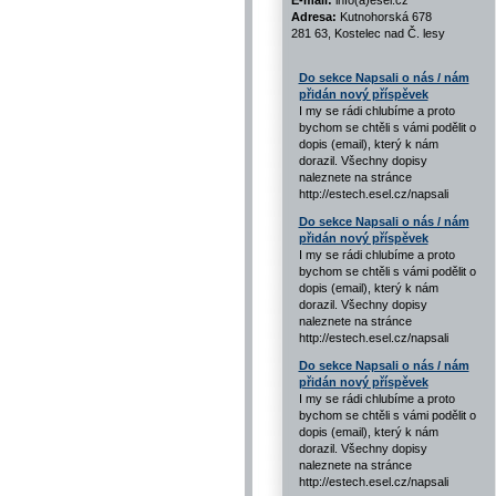
E-mail:
info(a)esel.cz
Adresa:
Kutnohorská 678
281 63, Kostelec nad Č. lesy
Do sekce Napsali o nás / nám
přidán nový příspěvek
I my se rádi chlubíme a proto
bychom se chtěli s vámi podělit o
dopis (email), který k nám
dorazil. Všechny dopisy
naleznete na stránce
http://estech.esel.cz/napsali
Do sekce Napsali o nás / nám
přidán nový příspěvek
I my se rádi chlubíme a proto
bychom se chtěli s vámi podělit o
dopis (email), který k nám
dorazil. Všechny dopisy
naleznete na stránce
http://estech.esel.cz/napsali
Do sekce Napsali o nás / nám
přidán nový příspěvek
I my se rádi chlubíme a proto
bychom se chtěli s vámi podělit o
dopis (email), který k nám
dorazil. Všechny dopisy
naleznete na stránce
http://estech.esel.cz/napsali