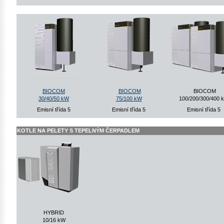
BIOCOM
BIOCOM
BIOCOM
30/40/50 kW
75/100 kW
100/200/300/400 
Emisní třída 5
Emisní třída 5
Emisní třída 5
KOTLE NA PELETY S TEPELNÝM ČERPADLEM
HYBRID
10/16 kW