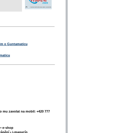
lm o Guntamaticu
maticu
 mu zavolat na mobil: +420 777
y
•
e-shop
tápění
•
i-magazín