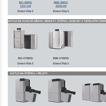
BIO VARIO
BMK VARIO
13/17 kW
20/30 kW
Emisní třída 5
Emisní třída 5
KOTLE NA KUSOVÉ DŘEVO, BRIKETY, ŠTĚPKU, HOBLINY S TEPELNÝM ČER
BIO HYBRID
BMK HYBRID
Emisní třída 5
Emisní třída 5
KOTLE NA ŠTĚPKU + PELETY