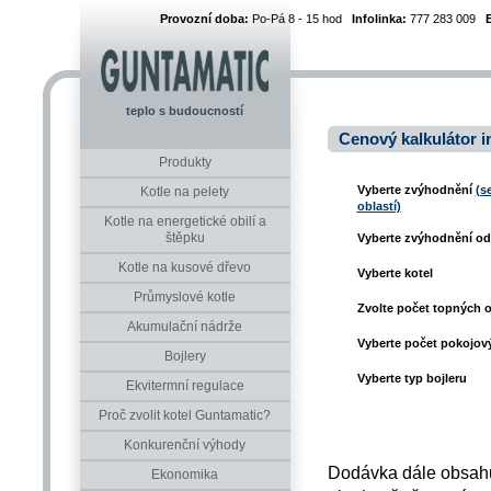
Provozní doba:
Po-Pá 8 - 15 hod
Infolinka:
777 283 009
teplo s budoucností
Cenový kalkulátor in
Produkty
Vyberte zvýhodnění
(s
Kotle na pelety
oblastí)
Kotle na energetické obilí a
štěpku
Vyberte zvýhodnění od
Kotle na kusové dřevo
Vyberte kotel
Průmyslové kotle
Zvolte počet topných 
Akumulační nádrže
Vyberte počet pokojový
Bojlery
Vyberte typ bojleru
Ekvitermní regulace
Proč zvolit kotel Guntamatic?
Konkurenční výhody
Dodávka dále obsahu
Ekonomika