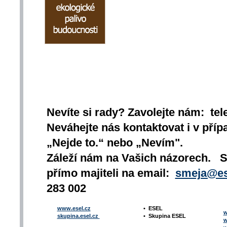
Nevíte si rady? Zavolejte nám: tel
Neváhejte nás kontaktovat i v přípa
„Nejde to.“ nebo „Nevím".
Záleží nám na Vašich názorech. 
přímo majiteli na email:
smeja@es
283 002
www.esel.cz
•
ESEL
w
skupina.esel.cz
•
Skupina ESEL
w