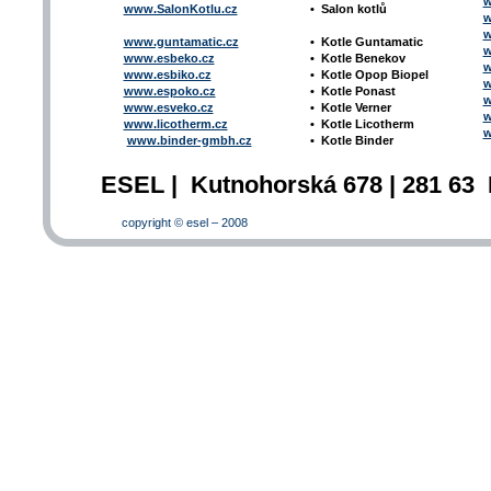
w
www.SalonKotlu.cz
•
Salon kotlů
w
w
www.guntamatic.cz
•
Kotle
Guntamatic
w
www.esbeko.cz
•
Kotle
Benekov
w
www.esbiko.cz
•
Kotle Opop Biopel
w
www.espoko.cz
•
Kotle Ponast
w
www.esveko.cz
•
Kotle Verner
w
www.licotherm.cz
•
Kotle Licotherm
w
www.binder-gmbh.cz
•
Kotle Binder
ESEL | Kutnohorská 678 | 281 63 
copyright © esel – 2008