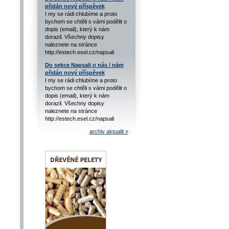
přidán nový příspěvek
I my se rádi chlubíme a proto
bychom se chtěli s vámi podělit o
dopis (email), který k nám
dorazil. Všechny dopisy
naleznete na stránce
http://estech.esel.cz/napsali
Do sekce Napsali o nás / nám
přidán nový příspěvek
I my se rádi chlubíme a proto
bychom se chtěli s vámi podělit o
dopis (email), který k nám
dorazil. Všechny dopisy
naleznete na stránce
http://estech.esel.cz/napsali
archiv aktualit »