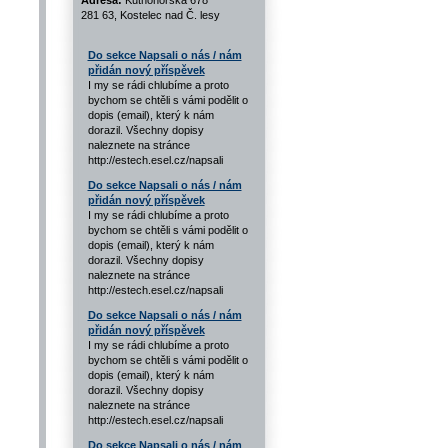
Adresa:
Kutnohorská 678
281 63, Kostelec nad Č. lesy
Do sekce Napsali o nás / nám
přidán nový příspěvek
I my se rádi chlubíme a proto
bychom se chtěli s vámi podělit o
dopis (email), který k nám
dorazil. Všechny dopisy
naleznete na stránce
http://estech.esel.cz/napsali
Do sekce Napsali o nás / nám
přidán nový příspěvek
I my se rádi chlubíme a proto
bychom se chtěli s vámi podělit o
dopis (email), který k nám
dorazil. Všechny dopisy
naleznete na stránce
http://estech.esel.cz/napsali
Do sekce Napsali o nás / nám
přidán nový příspěvek
I my se rádi chlubíme a proto
bychom se chtěli s vámi podělit o
dopis (email), který k nám
dorazil. Všechny dopisy
naleznete na stránce
http://estech.esel.cz/napsali
Do sekce Napsali o nás / nám