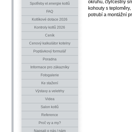
okruhu, čtyřcestný sm
Spotřeby el.energie kotlů
kohouty s teploměry, 
FAQ
potrubí a montážní p
Kotlíkové dotace 2026
Kontroly kotlů 2026
Ceník
Cenový kalkulátor kotelny
Poptávkový formulář
Poradna
Informace pro zákazníky
Fotogalerie
Ke stažení
Výstavy a veletrhy
Videa
Salon kotlů
Reference
Proč vy a my?
Napsali o nás / nám