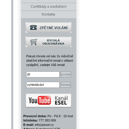
Certifikáty a osvědčení
Kontakty
Pokud chcete od nás 2x měsíčně
obdržet informační email z oblasti
vytápění, zadejte Váš email
Provozní doba:
Po - Pá 8 - 15 hod
Infolinka:
777 283 009
E-mail:
info(a)esel.cz