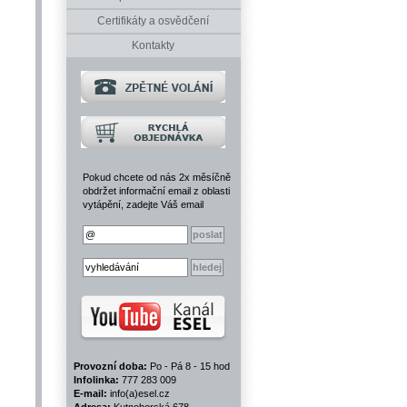
Certifikáty a osvědčení
Kontakty
Pokud chcete od nás 2x měsíčně
obdržet informační email z oblasti
vytápění, zadejte Váš email
Provozní doba:
Po - Pá 8 - 15 hod
Infolinka:
777 283 009
E-mail:
info(a)esel.cz