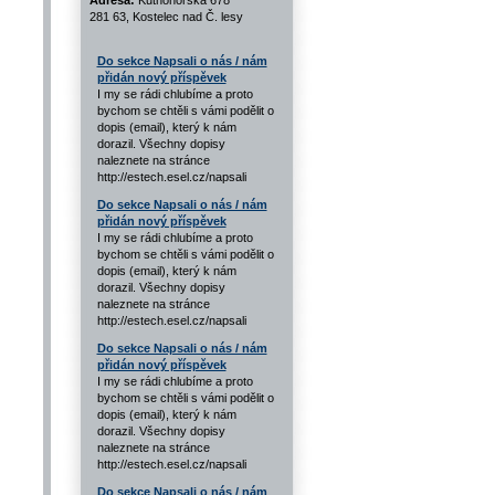
Adresa:
Kutnohorská 678
281 63, Kostelec nad Č. lesy
Do sekce Napsali o nás / nám
přidán nový příspěvek
I my se rádi chlubíme a proto
bychom se chtěli s vámi podělit o
dopis (email), který k nám
dorazil. Všechny dopisy
naleznete na stránce
http://estech.esel.cz/napsali
Do sekce Napsali o nás / nám
přidán nový příspěvek
I my se rádi chlubíme a proto
bychom se chtěli s vámi podělit o
dopis (email), který k nám
dorazil. Všechny dopisy
naleznete na stránce
http://estech.esel.cz/napsali
Do sekce Napsali o nás / nám
přidán nový příspěvek
I my se rádi chlubíme a proto
bychom se chtěli s vámi podělit o
dopis (email), který k nám
dorazil. Všechny dopisy
naleznete na stránce
http://estech.esel.cz/napsali
Do sekce Napsali o nás / nám