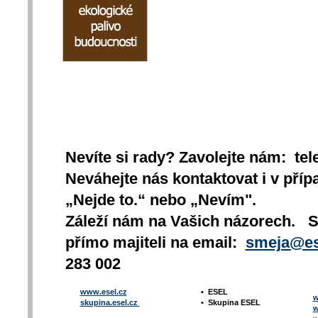
Nevíte si rady? Zavolejte nám: tel
Neváhejte nás kontaktovat i v přípa
„Nejde to.“ nebo „Nevím".
Záleží nám na Vašich názorech. 
přímo majiteli na email:
smeja@es
283 002
www.esel.cz
•
ESEL
w
skupina.esel.cz
•
Skupina ESEL
w