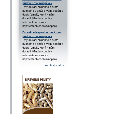
přidán nový příspěvek
I my se rádi chlubíme a proto
bychom se chtěli s vámi podělit o
dopis (email), který k nám
dorazil. Všechny dopisy
naleznete na stránce
http://estech.esel.cz/napsali
Do sekce Napsali o nás / nám
přidán nový příspěvek
I my se rádi chlubíme a proto
bychom se chtěli s vámi podělit o
dopis (email), který k nám
dorazil. Všechny dopisy
naleznete na stránce
http://estech.esel.cz/napsali
archiv aktualit »