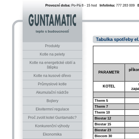
Provozní doba:
Po-Pá 8 - 15 hod
Infolinka:
777 283 009
teplo s budoucností
Tabulka spotřeby el
Produkty
Kotle na pelety
Kotle na energetické obilí a
štěpku
příkon
PARAMETR
Kotle na kusové dřevo
Průmyslové kotle
KOTEL
zapa
Akumulační nádrže
Therm 5
Bojlery
Therm 7
Ekvitermní regulace
Therm 10
Proč zvolit kotel Guntamatic?
Biostar 12
Biostar 15
Konkurenční výhody
Biostar 23
Ekonomika
Biocom 30