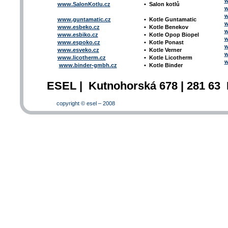
w
www.SalonKotlu.cz
•
Salon kotlů
w
w
www.guntamatic.cz
•
Kotle
Guntamatic
w
www.esbeko.cz
•
Kotle
Benekov
w
www.esbiko.cz
•
Kotle Opop Biopel
w
www.espoko.cz
•
Kotle Ponast
w
www.esveko.cz
•
Kotle Verner
w
www.licotherm.cz
•
Kotle Licotherm
w
www.binder-gmbh.cz
•
Kotle Binder
ESEL | Kutnohorská 678 | 281 63 
copyright © esel – 2008