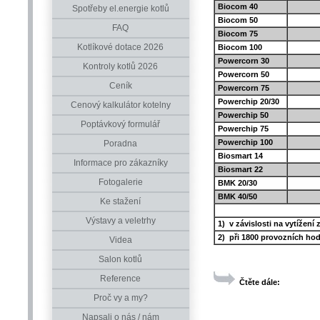
Biocom 40
Spotřeby el.energie kotlů
Biocom 50
FAQ
Biocom 75
Kotlíkové dotace 2026
Biocom 100
Powercorn 30
Kontroly kotlů 2026
Powercorn 50
Ceník
Powercorn 75
Powerchip 20/30
Cenový kalkulátor kotelny
Powerchip 50
Poptávkový formulář
Powerchip 75
Powerchip 100
Poradna
Biosmart 14
Informace pro zákazníky
Biosmart 22
Fotogalerie
BMK 20/30
BMK 40/50
Ke stažení
Výstavy a veletrhy
1) v závislosti na vytížení 
2)
při 1800 provozních ho
Videa
Salon kotlů
Reference
Čtěte dále:
Proč vy a my?
Napsali o nás / nám