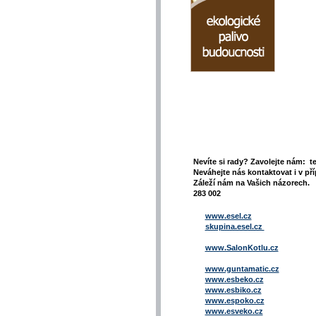
Nevíte si rady? Zavolejte nám: t
Neváhejte nás kontaktovat i v pří
Záleží nám na Vašich názorech. 
283 002
www.esel.cz
skupina.esel.cz
www.SalonKotlu.cz
www.guntamatic.cz
www.esbeko.cz
www.esbiko.cz
www.espoko.cz
www.esveko.cz