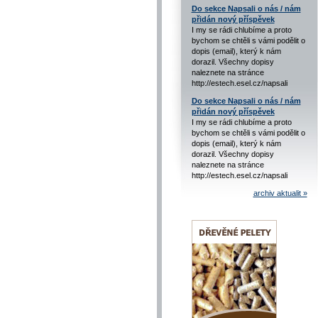
Do sekce Napsali o nás / nám
přidán nový příspěvek
I my se rádi chlubíme a proto
bychom se chtěli s vámi podělit o
dopis (email), který k nám
dorazil. Všechny dopisy
naleznete na stránce
http://estech.esel.cz/napsali
Do sekce Napsali o nás / nám
přidán nový příspěvek
I my se rádi chlubíme a proto
bychom se chtěli s vámi podělit o
dopis (email), který k nám
dorazil. Všechny dopisy
naleznete na stránce
http://estech.esel.cz/napsali
archiv aktualit »