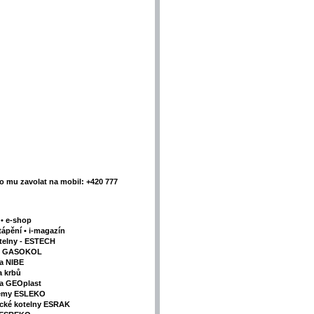
 mu zavolat na mobil: +420 777
y
•
e-shop
tápění
•
i-magazín
telny - ESTECH
my GASOKOL
la NIBE
a krbů
va GEOplast
témy ESLEKO
ické kotelny ESRAK