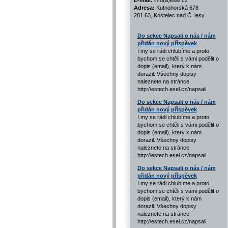
E-mail:
info(a)esel.cz
Adresa:
Kutnohorská 678
281 63, Kostelec nad Č. lesy
Do sekce Napsali o nás / nám
přidán nový příspěvek
I my se rádi chlubíme a proto
bychom se chtěli s vámi podělit o
dopis (email), který k nám
dorazil. Všechny dopisy
naleznete na stránce
http://estech.esel.cz/napsali
Do sekce Napsali o nás / nám
přidán nový příspěvek
I my se rádi chlubíme a proto
bychom se chtěli s vámi podělit o
dopis (email), který k nám
dorazil. Všechny dopisy
naleznete na stránce
http://estech.esel.cz/napsali
Do sekce Napsali o nás / nám
přidán nový příspěvek
I my se rádi chlubíme a proto
bychom se chtěli s vámi podělit o
dopis (email), který k nám
dorazil. Všechny dopisy
naleznete na stránce
http://estech.esel.cz/napsali