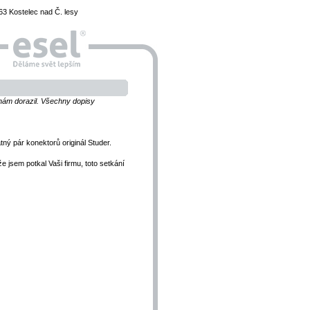
3 Kostelec nad Č. lesy
k nám dorazil. Všechny dopisy
tný pár konektorů originál Studer.
e jsem potkal Vaši firmu, toto setkání