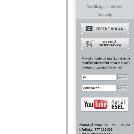
Certifikáty a osvědčení
Kontakty
Pokud chcete od nás 2x měsíčně
obdržet informační email z oblasti
vytápění, zadejte Váš email
Provozní doba:
Po - Pá 8 - 15 hod
Infolinka:
777 283 009