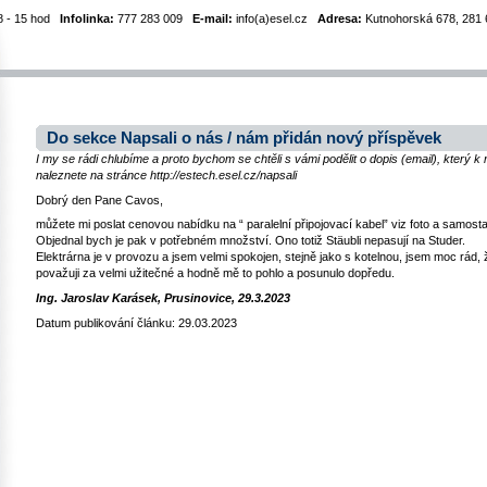
8 - 15 hod
Infolinka:
777 283 009
E-mail:
info(a)esel.cz
Adresa:
Kutnohorská 678, 281 6
Do sekce Napsali o nás / nám přidán nový příspěvek
I my se rádi chlubíme a proto bychom se chtěli s vámi podělit o dopis (email), který 
naleznete na stránce http://estech.esel.cz/napsali
Dobrý den Pane Cavos,
můžete mi poslat cenovou nabídku na “ paralelní připojovací kabel” viz foto a samosta
Objednal bych je pak v potřebném množství. Ono totiž Stäubli nepasují na Studer.
Elektrárna je v provozu a jsem velmi spokojen, stejně jako s kotelnou, jsem moc rád, ž
považuji za velmi užitečné a hodně mě to pohlo a posunulo dopředu.
Ing. Jaroslav Karásek, Prusinovice, 29.3.2023
Datum publikování článku: 29.03.2023