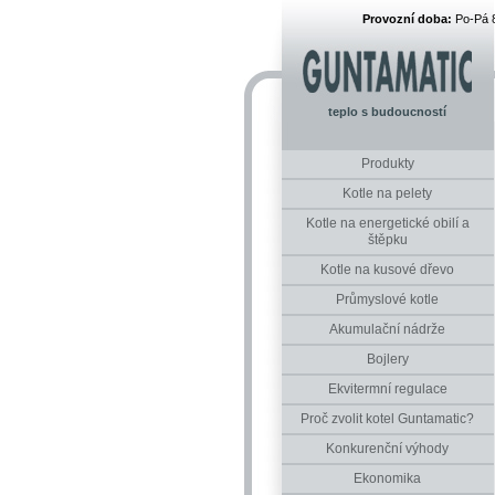
Provozní doba:
Po-Pá 
teplo s budoucností
Produkty
Kotle na pelety
Kotle na energetické obilí a
štěpku
Kotle na kusové dřevo
Průmyslové kotle
Akumulační nádrže
Bojlery
Ekvitermní regulace
Proč zvolit kotel Guntamatic?
Konkurenční výhody
Ekonomika