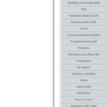
Spotřeby el.energie kotlů
FAQ
Kotlíkové dotace 2026
Kontroly kotlů 2026
Ceník
Cenový kalkulátor kotelny
Poptávkový formulář
Poradna
Informace pro zákazníky
Fotogalerie
Ke stažení
Výstavy a veletrhy
Videa
Salon kotlů
Reference
Proč vy a my?
Napsali o nás / nám