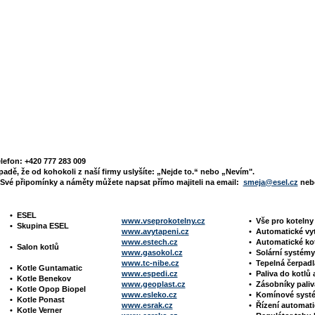
elefon: +420 777 283 009
padě, že od kohokoli z naší firmy uslyšíte: „Nejde to.“ nebo „Nevím".
Své připomínky a náměty můžete napsat přímo majiteli na email:
smeja@esel.cz
nebo
•
ESEL
www.vseprokotelny.cz
•
Vše pro koteln
•
Skupina ESEL
www.avytapeni.cz
•
Automatické vy
www.estech.cz
•
Automatické ko
•
Salon kotlů
www.gasokol.cz
•
Solární systé
www.tc-nibe.cz
• Tepelná čerpad
•
Kotle
Guntamatic
www.espedi.cz
• P
aliva do kotlů 
•
Kotle
Benekov
www.geoplast.cz
•
Zásobníky pali
•
Kotle Opop Biopel
www.esleko.cz
• Komínové sys
•
Kotle Ponast
www.esrak.cz
•
Řízení automat
•
Kotle Verner