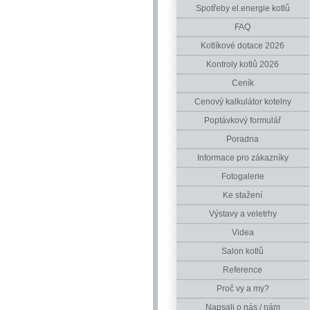
Spotřeby el.energie kotlů
FAQ
Kotlíkové dotace 2026
Kontroly kotlů 2026
Ceník
Cenový kalkulátor kotelny
Poptávkový formulář
Poradna
Informace pro zákazníky
Fotogalerie
Ke stažení
Výstavy a veletrhy
Videa
Salon kotlů
Reference
Proč vy a my?
Napsali o nás / nám