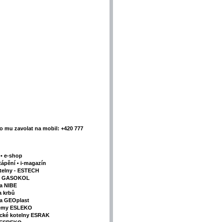
 mu zavolat na mobil: +420 777
y
•
e-shop
tápění
•
i-magazín
telny - ESTECH
my GASOKOL
la NIBE
a krbů
va GEOplast
témy ESLEKO
ické kotelny ESRAK