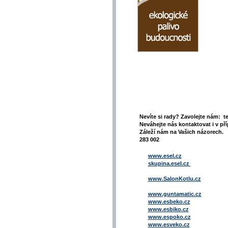
Nevíte si rady? Zavolejte nám: t
Neváhejte nás kontaktovat i v pří
Záleží nám na Vašich názorech. 
283 002
www.esel.cz
skupina.esel.cz
www.SalonKotlu.cz
www.guntamatic.cz
www.esbeko.cz
www.esbiko.cz
www.espoko.cz
www.esveko.cz