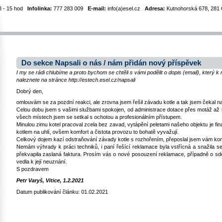
8 - 15 hod
Infolinka:
777 283 009
E-mail:
info(a)esel.cz
Adresa:
Kutnohorská 678, 281 6
Do sekce Napsali o nás / nám přidán nový příspěvek
I my se rádi chlubíme a proto bychom se chtěli s vámi podělit o dopis (email), který 
naleznete na stránce http://estech.esel.cz/napsali
Dobrý den,
omlouvám se za pozdní reakci, ale zrovna jsem řešil závadu kotle a tak jsem čekal na 
Celou dobu jsem s vašimi službami spokojen, od administrace dotace přes motáž až 
všech místech jsem se setkal s ochotou a profesionálním přístupem.
Minulou zimu kotel pracoval zcela bez zavad, vytápění peletami našeho objektu je fi
kotlem na uhlí, ovšem komfort a čistota provozu to bohatě vyvažují.
Celkový dojem kazí odstraňování závady kotle s rozhořením, přeposlal jsem vám ko
Nemám výhrady k práci techniků, i paní řešící reklamace byla vstřícná a snažila se 
překvapila zaslaná faktura. Prosím vás o nové posouzení reklamace, případně o sdě
vedla k její neuznání.
S pozdravem
Petr Varyš, Vitice, 1.2.2021
Datum publikování článku: 01.02.2021