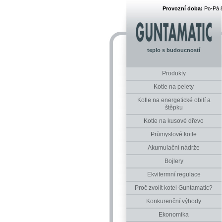
Provozní doba:
Po-Pá 
teplo s budoucností
Produkty
Kotle na pelety
Kotle na energetické obilí a
štěpku
Kotle na kusové dřevo
Průmyslové kotle
Akumulační nádrže
Bojlery
Ekvitermní regulace
Proč zvolit kotel Guntamatic?
Konkurenční výhody
Ekonomika