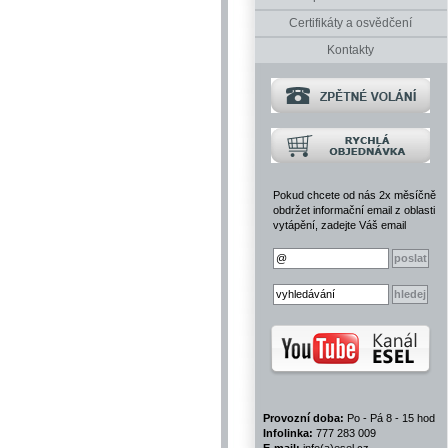
Certifikáty a osvědčení
Kontakty
Pokud chcete od nás 2x měsíčně
obdržet informační email z oblasti
vytápění, zadejte Váš email
Provozní doba:
Po - Pá 8 - 15 hod
Infolinka:
777 283 009