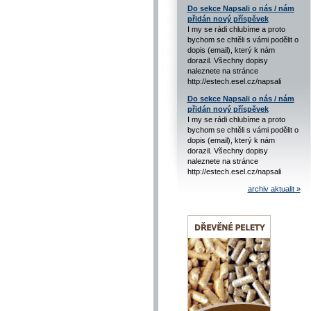
Do sekce Napsali o nás / nám
přidán nový příspěvek
I my se rádi chlubíme a proto
bychom se chtěli s vámi podělit o
dopis (email), který k nám
dorazil. Všechny dopisy
naleznete na stránce
http://estech.esel.cz/napsali
Do sekce Napsali o nás / nám
přidán nový příspěvek
I my se rádi chlubíme a proto
bychom se chtěli s vámi podělit o
dopis (email), který k nám
dorazil. Všechny dopisy
naleznete na stránce
http://estech.esel.cz/napsali
archiv aktualit »