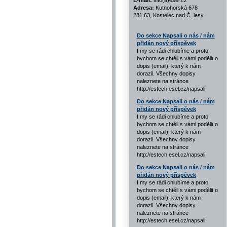
E-mail:
info(a)esel.cz
Adresa:
Kutnohorská 678
281 63, Kostelec nad Č. lesy
Do sekce Napsali o nás / nám
přidán nový příspěvek
I my se rádi chlubíme a proto
bychom se chtěli s vámi podělit o
dopis (email), který k nám
dorazil. Všechny dopisy
naleznete na stránce
http://estech.esel.cz/napsali
Do sekce Napsali o nás / nám
přidán nový příspěvek
I my se rádi chlubíme a proto
bychom se chtěli s vámi podělit o
dopis (email), který k nám
dorazil. Všechny dopisy
naleznete na stránce
http://estech.esel.cz/napsali
Do sekce Napsali o nás / nám
přidán nový příspěvek
I my se rádi chlubíme a proto
bychom se chtěli s vámi podělit o
dopis (email), který k nám
dorazil. Všechny dopisy
naleznete na stránce
http://estech.esel.cz/napsali