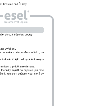
3 Kostelec nad Č. lesy
k nám dorazil. Všechny dopisy
její vyřešení.
k dodávkám pelet je vše vpořádku, na
nančně náročnější než vytápění starým
munikaci o průběhu reklamace.
techniky zajistit co nejdříve, jen mne
lení, kde jsem udělal chybu, která by