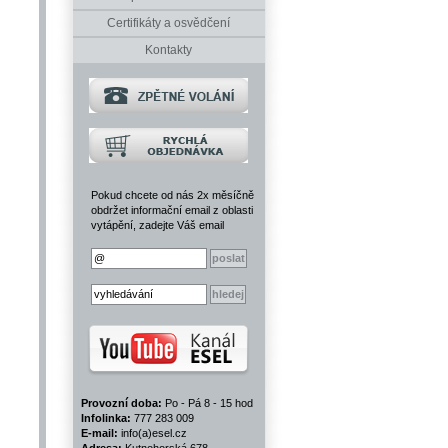
Certifikáty a osvědčení
Kontakty
Pokud chcete od nás 2x měsíčně
obdržet informační email z oblasti
vytápění, zadejte Váš email
Provozní doba:
Po - Pá 8 - 15 hod
Infolinka:
777 283 009
E-mail:
info(a)esel.cz