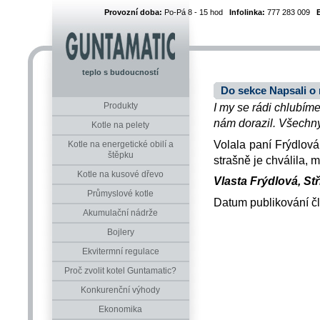
Provozní doba:
Po-Pá 8 - 15 hod
Infolinka:
777 283 009
teplo s budoucností
Do sekce Napsali o 
Produkty
I my se rádi chlubíme
nám dorazil. Všechny 
Kotle na pelety
Volala paní Frýdlová
Kotle na energetické obilí a
štěpku
strašně je chválila, m
Kotle na kusové dřevo
Vlasta Frýdlová, Stř
Průmyslové kotle
Datum publikování č
Akumulační nádrže
Bojlery
Ekvitermní regulace
Proč zvolit kotel Guntamatic?
Konkurenční výhody
Ekonomika