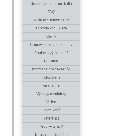
Spotřeby el.energie kotlů
FAQ
Kotlíkové dotace 2026
Kontroly kotlů 2026
Ceník
Cenový kalkulátor kotelny
Poptávkový formulář
Poradna
Informace pro zákazníky
Fotogalerie
Ke stažení
Výstavy a veletrhy
Videa
Salon kotlů
Reference
Proč vy a my?
Napsali o nás / nám