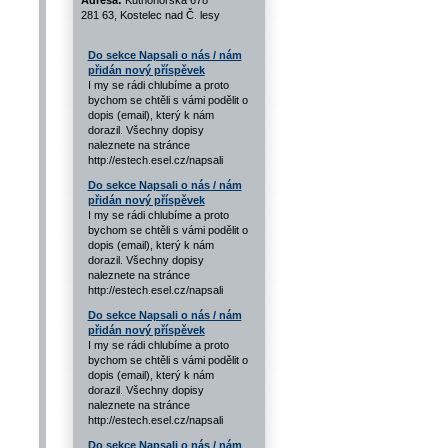
Adresa:
Kutnohorská 678
281 63, Kostelec nad Č. lesy
Do sekce Napsali o nás / nám
přidán nový příspěvek
I my se rádi chlubíme a proto
bychom se chtěli s vámi podělit o
dopis (email), který k nám
dorazil. Všechny dopisy
naleznete na stránce
http://estech.esel.cz/napsali
Do sekce Napsali o nás / nám
přidán nový příspěvek
I my se rádi chlubíme a proto
bychom se chtěli s vámi podělit o
dopis (email), který k nám
dorazil. Všechny dopisy
naleznete na stránce
http://estech.esel.cz/napsali
Do sekce Napsali o nás / nám
přidán nový příspěvek
I my se rádi chlubíme a proto
bychom se chtěli s vámi podělit o
dopis (email), který k nám
dorazil. Všechny dopisy
naleznete na stránce
http://estech.esel.cz/napsali
Do sekce Napsali o nás / nám