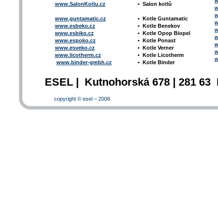
w
www.SalonKotlu.cz
•
Salon kotlů
w
w
www.guntamatic.cz
•
Kotle
Guntamatic
w
www.esbeko.cz
•
Kotle
Benekov
w
www.esbiko.cz
•
Kotle Opop Biopel
w
www.espoko.cz
•
Kotle Ponast
w
www.esveko.cz
•
Kotle Verner
w
www.licotherm.cz
•
Kotle Licotherm
w
www.binder-gmbh.cz
•
Kotle Binder
ESEL | Kutnohorská 678 | 281 63 
copyright © esel – 2008