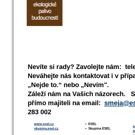
Nevíte si rady? Zavolejte nám: tel
Neváhejte nás kontaktovat i v přípa
„Nejde to.“ nebo „Nevím".
Záleží nám na Vašich názorech. 
přímo majiteli na email:
smeja@es
283 002
www.esel.cz
•
ESEL
w
skupina.esel.cz
•
Skupina ESEL
w