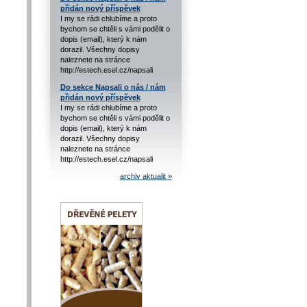
přidán nový příspěvek
I my se rádi chlubíme a proto
bychom se chtěli s vámi podělit o
dopis (email), který k nám
dorazil. Všechny dopisy
naleznete na stránce
http://estech.esel.cz/napsali
Do sekce Napsali o nás / nám
přidán nový příspěvek
I my se rádi chlubíme a proto
bychom se chtěli s vámi podělit o
dopis (email), který k nám
dorazil. Všechny dopisy
naleznete na stránce
http://estech.esel.cz/napsali
archiv aktualit »