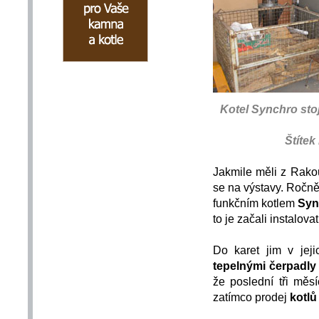
Kotel Synchro stoj
Štítek
Jakmile měli z Rako
se na výstavy. Ročně 
funkčním kotlem
Syn
to je začali instalova
Do karet jim v jeji
tepelnými čerpadly
že poslední tři měs
zatímco prodej
kotlů