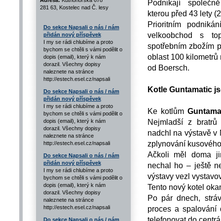
Adresa:
Kutnohorská 678
Podnikají společ
281 63, Kostelec nad Č. lesy
kterou před 43 lety (2
Prioritním podniká
Do sekce Napsali o nás / nám
velkoobchod s to
přidán nový příspěvek
I my se rádi chlubíme a proto
spotřebním zbožím p
bychom se chtěli s vámi podělit o
oblast 100 kilometrů 
dopis (email), který k nám
dorazil. Všechny dopisy
od Boersch.
naleznete na stránce
http://estech.esel.cz/napsali
Kotle Guntamatic js
Do sekce Napsali o nás / nám
přidán nový příspěvek
I my se rádi chlubíme a proto
Ke kotlům
Guntama
bychom se chtěli s vámi podělit o
Nejmladší z bratrů
dopis (email), který k nám
dorazil. Všechny dopisy
nadchl na výstavě v
naleznete na stránce
zplynování kusového 
http://estech.esel.cz/napsali
Ačkoli měl doma jin
Do sekce Napsali o nás / nám
přidán nový příspěvek
nechal ho – ještě n
I my se rádi chlubíme a proto
výstavy vezl vystavo
bychom se chtěli s vámi podělit o
dopis (email), který k nám
Tento nový kotel oka
dorazil. Všechny dopisy
Po pár dnech, strá
naleznete na stránce
http://estech.esel.cz/napsali
proces a spalování 
telefonovat do centr
Do sekce Napsali o nás / nám