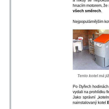
a nikdy se nepokus
hnacím motorem, že 
všech směrech
.
Nejpopulárnějším kot
Tento kotel má j
Po čtyřech hodinách
vydali na prohlídku f
Jako správní „kotel
nainstalovaný kotel
B