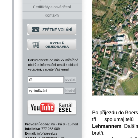
Certifikáty a osvědčení
Kontakty
Pokud chcete od nás 2x měsíčně
obdržet informační email z oblasti
vytápění, zadejte Váš email
Po příjezdu do Boersc
tří spolumajit
Provozní doba:
Po - Pá 8 - 15 hod
Lehmannem
. Další
Infolinka:
777 283 009
bratři.
E-mail:
info(a)esel.cz