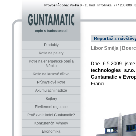
Provozní doba:
Po-Pá 8 - 15 hod
Infolinka:
777 283 009
teplo s budoucností
Reportáž z návštěvy
Produkty
Libor Směja | Boerc
Kotle na pelety
Kotle na energetické obilí a
Dne 6.5.2009 jsme
štěpku
technologies s.r.o.
Kotle na kusové dřevo
Guntamatic v Evro
Průmyslové kotle
Francii.
Akumulační nádrže
Bojlery
Ekvitermní regulace
Proč zvolit kotel Guntamatic?
Konkurenční výhody
Ekonomika