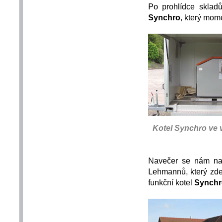
Po prohlídce sklad
Synchro
, který mom
Kotel Synchro ve v
Navečer se nám nask
Lehmann
ů, který z
funkční kotel
Synchr