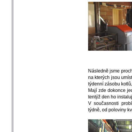
Následně jsme proch
na kterých jsou umís
týdenní zásobu kotlů,
Mají zde dokonce jed
tentýž den ho instaluj
V současnosti prob
týdně, od poloviny kvě