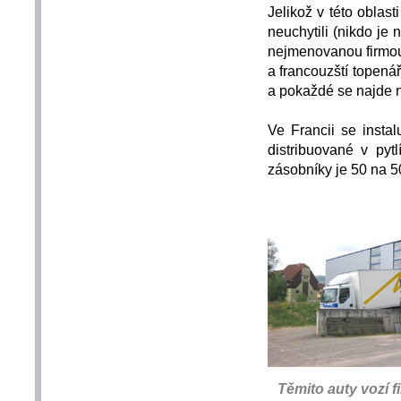
Jelikož v této oblast
neuchytili (nikdo je
nejmenovanou firmou,
a francouzští topenář
a pokaždé se najde na
Ve Francii se insta
distribuované v pyt
zásobníky je 50 na 5
Těmito auty vozí f