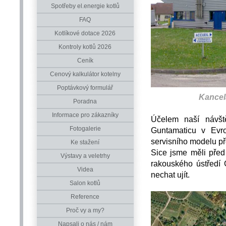
Spotřeby el.energie kotlů
FAQ
Kotlíkové dotace 2026
Kontroly kotlů 2026
Ceník
Cenový kalkulátor kotelny
Poptávkový formulář
Kancel
Poradna
Informace pro zákazníky
Účelem naší návště
Fotogalerie
Guntamaticu v Evr
servisního modelu p
Ke stažení
Sice jsme měli před
Výstavy a veletrhy
rakouského ústředí 
Videa
nechat ujít.
Salon kotlů
Reference
Proč vy a my?
Napsali o nás / nám