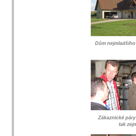
Dům nejmladšího z
Zákaznické páry 
tak zej