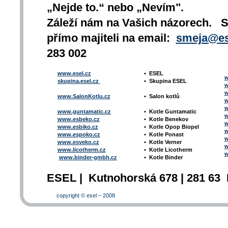
„Nejde to.“ nebo „Nevím".
Záleží nám na Vašich názorech. 
přímo majiteli na email:
smeja@es
283 002
www.esel.cz
•
ESEL
w
skupina.esel.cz
•
Skupina ESEL
w
w
www.SalonKotlu.cz
•
Salon kotlů
w
w
www.guntamatic.cz
•
Kotle
Guntamatic
w
www.esbeko.cz
•
Kotle
Benekov
w
www.esbiko.cz
•
Kotle Opop Biopel
w
www.espoko.cz
•
Kotle Ponast
w
www.esveko.cz
•
Kotle Verner
w
www.licotherm.cz
•
Kotle Licotherm
w
www.binder-gmbh.cz
•
Kotle Binder
ESEL | Kutnohorská 678 | 281 63 
copyright © esel – 2008