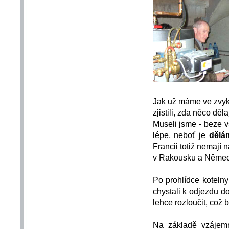
Jak už máme ve zvyk
zjistili, zda něco dě
Museli jsme - beze v
lépe, neboť je
dělá
Francii totiž nemají n
v Rakousku a Němec
Po prohlídce kotelny
chystali k odjezdu d
lehce rozloučit, což b
Na základě vzájem