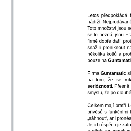
Letos předpokládá 
nádrží. Nejprodávaně
Toto množství jsou s
se to nezdá, jsou F
firmě dobře daří, pr
snažili proniknout na
několika kotlů a pro
pouze na
Guntamati
Firma
Guntamatic
s
na tom, že se
ni
serióznosti.
Přesně t
smyslu, že po dlouhé
Celkem mají bratři
L
přívěsů s funkčními 
„sáhnout“, ani pronés
Jejich úspěch je zalo