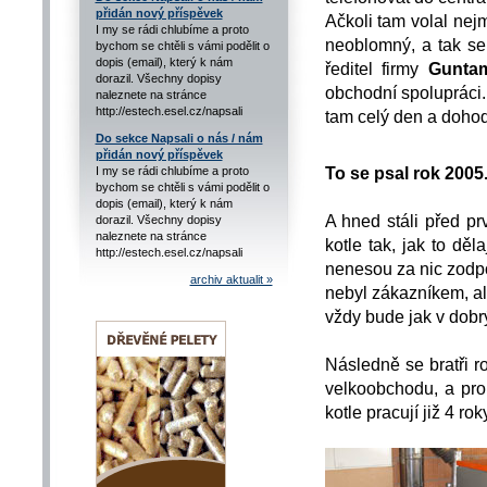
přidán nový příspěvek
Ačkoli tam volal nej
I my se rádi chlubíme a proto
neoblomný, a tak se
bychom se chtěli s vámi podělit o
dopis (email), který k nám
ředitel firmy
Gunta
dorazil. Všechny dopisy
obchodní spolupráci.
naleznete na stránce
http://estech.esel.cz/napsali
tam celý den a dohod
Do sekce Napsali o nás / nám
přidán nový příspěvek
To se psal rok 2005
I my se rádi chlubíme a proto
bychom se chtěli s vámi podělit o
dopis (email), který k nám
A hned stáli před pr
dorazil. Všechny dopisy
naleznete na stránce
kotle tak, jak to děl
http://estech.esel.cz/napsali
nenesou za nic zodpov
archiv aktualit »
nebyl zákazníkem, a
vždy bude jak v dobr
Následně se bratři r
velkoobchodu, a pr
kotle pracují již 4 r