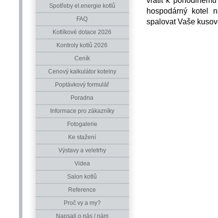
Spotřeby el.energie kotlů
hospodárný kotel n
FAQ
spalovat Vaše kusov
Kotlíkové dotace 2026
Kontroly kotlů 2026
Ceník
Cenový kalkulátor kotelny
Poptávkový formulář
Poradna
Informace pro zákazníky
Fotogalerie
Ke stažení
Výstavy a veletrhy
Videa
Salon kotlů
Reference
Proč vy a my?
Napsali o nás / nám