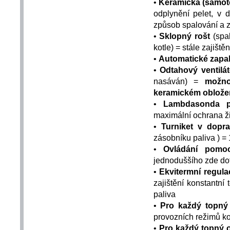
•
Keramická (šamot
odplynění pelet, v 
způsob spalování a z
•
Sklopný rošt
(spal
kotle) = stále zajiště
•
Automatické zapa
•
Odtahový ventilát
nasáván) =
možno
keramickém oblože
•
Lambdasonda pr
maximální ochrana ži
•
Turniket v dopr
zásobníku paliva ) =
•
Ovládání pomo
jednoduššího zde do
•
Ekvitermní regula
zajištění konstantn
paliva
•
Pro každý topný
provozních režimů ko
•
Pro každý topný o