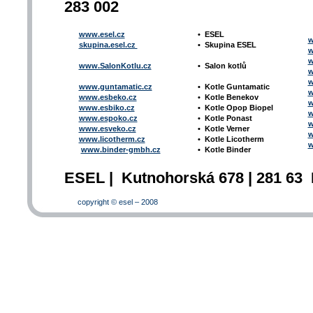
283 002
www.esel.cz
•
ESEL
w
skupina.esel.cz
•
Skupina ESEL
w
w
www.SalonKotlu.cz
•
Salon kotlů
w
w
www.guntamatic.cz
•
Kotle
Guntamatic
w
www.esbeko.cz
•
Kotle
Benekov
w
www.esbiko.cz
•
Kotle Opop Biopel
w
www.espoko.cz
•
Kotle Ponast
w
www.esveko.cz
•
Kotle Verner
w
www.licotherm.cz
•
Kotle Licotherm
w
www.binder-gmbh.cz
•
Kotle Binder
ESEL | Kutnohorská 678 | 281 63 
copyright © esel – 2008