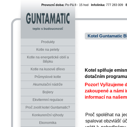
Provozní doba:
Po-Pá 8 - 15 hod
Infolinka:
777 283 009
teplo s budoucností
Kotel Guntamatic B
Produkty
Kotle na pelety
Kotle na energetické obilí a
štěpku
Kotle na kusové dřevo
Kotel splňuje emisn
dotačním programu 
Průmyslové kotle
Pozor! Vyřizujeme d
Akumulační nádrže
zakoupené a námi in
Bojlery
informací na naše
Ekvitermní regulace
Proč zvolit kotel Guntamatic?
Proč spoléhat na je
Konkurenční výhody
spalovat obzvlášť úč
Ekonomika
vrátit k pohodlnému