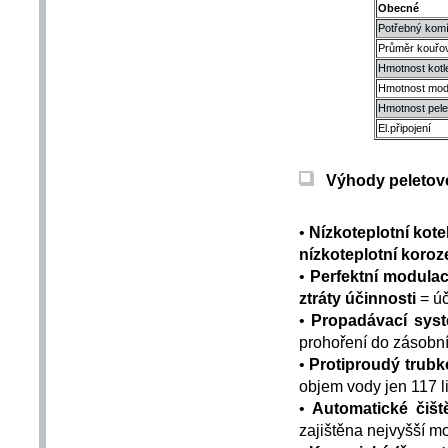
Obecné
Potřebný komí
Průměr kouřo
Hmotnost kotl
Hmotnost mod
Hmotnost pele
El.připojení
Výhody peletov
•
Nízkoteplotní kote
nízkoteplotní koroz
•
Perfektní modula
ztráty účinnosti
= ú
•
Propadávací sys
prohoření do zásobní
•
Protiproudý trub
objem vody jen 117 li
•
Automatické čišt
zajištěna nejvyšší m