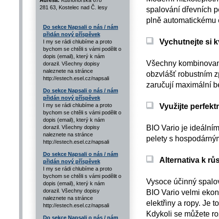
Adresa:
Kutnohorská 678
281 63, Kostelec nad Č. lesy
spalování dřevních pe
plně automatickému č
Do sekce Napsali o nás / nám
přidán nový příspěvek
Vychutnejte si k
I my se rádi chlubíme a proto
bychom se chtěli s vámi podělit o
dopis (email), který k nám
Všechny kombinované
dorazil. Všechny dopisy
naleznete na stránce
obzvlášť robustním z
http://estech.esel.cz/napsali
zaručují maximální be
Do sekce Napsali o nás / nám
přidán nový příspěvek
Využijte perfek
I my se rádi chlubíme a proto
bychom se chtěli s vámi podělit o
dopis (email), který k nám
BIO Vario je ideálním
dorazil. Všechny dopisy
naleznete na stránce
pelety s hospodárný
http://estech.esel.cz/napsali
Do sekce Napsali o nás / nám
Alternativa k rů
přidán nový příspěvek
I my se rádi chlubíme a proto
bychom se chtěli s vámi podělit o
Vysoce účinný spalova
dopis (email), který k nám
BIO Vario velmi ekon
dorazil. Všechny dopisy
naleznete na stránce
elektřiny a ropy. Je t
http://estech.esel.cz/napsali
Kdykoli se můžete ro
Do sekce Napsali o nás / nám