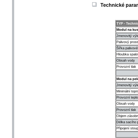
Technické parame
TYP - Techni
Modul na kus
Jmenovitý vý
Palivový prost
Šířka palivové
Hloubka spalo
Obsah vody
Provozní tlak
Modul na pel
Jmenovitý vý
Minimální top
Provozní teplo
Obsah vody
Provozní tlak
Objem zásobní
Délka sacího 
Připojení sto