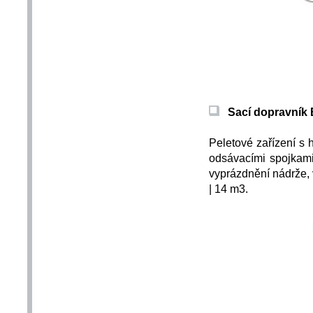
Sací dopravník 
Peletové zařízení s 
odsávacími spojkami
vyprázdnění nádrže, v
| 14 m3.