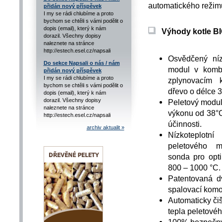
automatického režimu
přidán nový příspěvek
I my se rádi chlubíme a proto
bychom se chtěli s vámi podělit o
dopis (email), který k nám
V
ýhody kotle BI
dorazil. Všechny dopisy
naleznete na stránce
http://estech.esel.cz/napsali
Osvědčený nízk
Do sekce Napsali o nás / nám
modul v kombi
přidán nový příspěvek
I my se rádi chlubíme a proto
zplynovacím 
bychom se chtěli s vámi podělit o
dřevo o délce 
dopis (email), který k nám
dorazil. Všechny dopisy
Peletový modul
naleznete na stránce
výkonu od 38°C
http://estech.esel.cz/napsali
účinnosti.
archiv aktualit »
Nízkoteplot
peletového 
sonda pro opti
800 – 1000 °C.
Patentovaná d
spalovací komor
Automaticky či
tepla peletové
100% bezpečný 