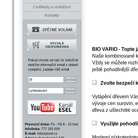
Certifikáty a osvědčení
Kontakty
BIO VARIO - Topte j
Naše kombinované kotl
Pokud chcete od nás 2x měsíčně
Vždy se můžete rozho
obdržet informační email z oblasti
ještě pohodlnější dře
vytápění, zadejte Váš email
Zvolte bezpečí
Vytápění dřevem Vás 
vývoje cen surovin, e
dřeva z ušlechitlé oce
Využijte pohodlí
Provozní doba:
Po - Pá 8 - 15 hod
Infolinka:
777 283 009
E-mail:
info(a)esel.cz
Moderní nízkoteplotn