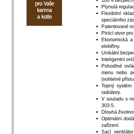
Plynulá regula
Flexibilní skl
speciálního zá
Patentované rot
Plnící otvor pr
Ekonomická a 
elektřiny.
Unikátní bezpe
Inteligentní ov
Pohodlné ovlá
menu nebo pom
(volitelné příslu
Topný systém 
radiátory.
V souladu s ne
303-5.
Dlouhá životnos
Optimální dodá
zařízení.
Sací ventiláto