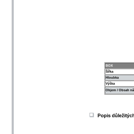
BOX
Šířka
Hloubka
Výška
Objem / Obsah ná
Popis důležitých