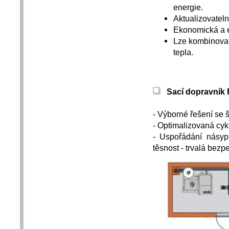
energie.
Aktualizovateln
Ekonomická a ek
Lze kombinovat
tepla.
Sací dopravník F
- Výborné řešení se
- Optimalizovaná cy
- Uspořádání násyp
těsnost - trvalá bez