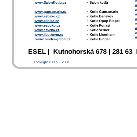
w
www.SalonKotlu.cz
•
Salon kotlů
w
w
www.guntamatic.cz
•
Kotle
Guntamatic
w
www.esbeko.cz
•
Kotle
Benekov
w
www.esbiko.cz
•
Kotle Opop Biopel
w
www.espoko.cz
•
Kotle Ponast
w
www.esveko.cz
•
Kotle Verner
w
www.licotherm.cz
•
Kotle Licotherm
w
www.binder-gmbh.cz
•
Kotle Binder
ESEL | Kutnohorská 678 | 281 63 
copyright © esel – 2008