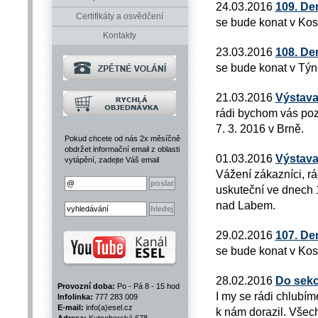
24.03.2016
109. De
Certifikáty a osvědčení
se bude konat v Kos
Kontakty
23.03.2016
108. De
se bude konat v Týn
21.03.2016
Výstava
rádi bychom vás poz
7. 3. 2016 v Brně.
Pokud chcete od nás 2x měsíčně
obdržet informační email z oblasti
01.03.2016
Výstava
vytápění, zadejte Váš email
Vážení zákazníci, r
uskuteční ve dnech 1
nad Labem.
29.02.2016
107. De
se bude konat v Kos
28.02.2016
Do sekc
Provozní doba:
Po - Pá 8 - 15 hod
I my se rádi chlubím
Infolinka:
777 283 009
E-mail:
info(a)esel.cz
k nám dorazil. Všech