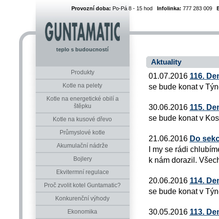
Provozní doba:
Po-Pá 8 - 15 hod
Infolinka:
777 283 009
teplo s budoucností
Aktuality
Produkty
01.07.2016
116. De
Kotle na pelety
se bude konat v Týn
Kotle na energetické obilí a
štěpku
30.06.2016
115. De
se bude konat v Kos
Kotle na kusové dřevo
Průmyslové kotle
21.06.2016
Do sekc
Akumulační nádrže
I my se rádi chlubím
Bojlery
k nám dorazil. Všech
Ekvitermní regulace
20.06.2016
114. De
Proč zvolit kotel Guntamatic?
se bude konat v Týn
Konkurenční výhody
30.05.2016
113. De
Ekonomika