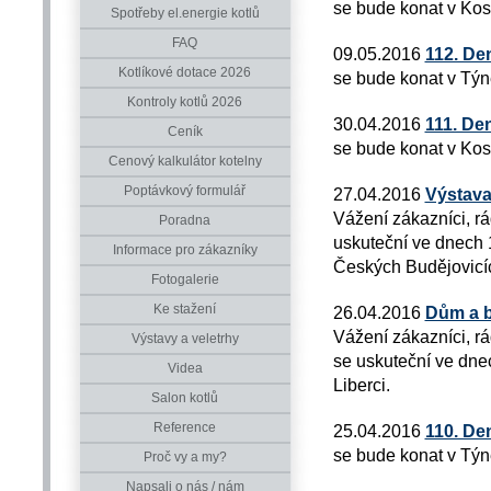
se bude konat v Kos
Spotřeby el.energie kotlů
FAQ
09.05.2016
112. De
Kotlíkové dotace 2026
se bude konat v Týn
Kontroly kotlů 2026
30.04.2016
111. De
Ceník
se bude konat v Kos
Cenový kalkulátor kotelny
Poptávkový formulář
27.04.2016
Výstava
Vážení zákazníci, r
Poradna
uskuteční ve dnech 1
Informace pro zákazníky
Českých Budějovicí
Fotogalerie
Ke stažení
26.04.2016
Dům a b
Vážení zákazníci, r
Výstavy a veletrhy
se uskuteční ve dnec
Videa
Liberci.
Salon kotlů
Reference
25.04.2016
110. De
se bude konat v Týn
Proč vy a my?
Napsali o nás / nám