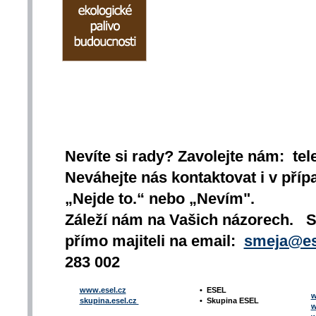
Nevíte si rady? Zavolejte nám: tel
Neváhejte nás kontaktovat i v přípa
„Nejde to.“ nebo „Nevím".
Záleží nám na Vašich názorech. 
přímo majiteli na email:
smeja@es
283 002
www.esel.cz
•
ESEL
w
skupina.esel.cz
•
Skupina ESEL
w