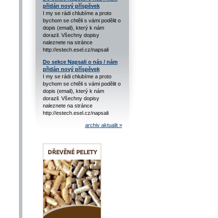
přidán nový příspěvek
I my se rádi chlubíme a proto
bychom se chtěli s vámi podělit o
dopis (email), který k nám
dorazil. Všechny dopisy
naleznete na stránce
http://estech.esel.cz/napsali
Do sekce Napsali o nás / nám
přidán nový příspěvek
I my se rádi chlubíme a proto
bychom se chtěli s vámi podělit o
dopis (email), který k nám
dorazil. Všechny dopisy
naleznete na stránce
http://estech.esel.cz/napsali
archiv aktualit »