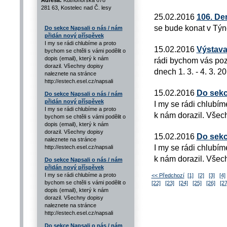
Adresa:
Kutnohorská 678
281 63, Kostelec nad Č. lesy
25.02.2016
106. De
se bude konat v Týn
Do sekce Napsali o nás / nám
přidán nový příspěvek
I my se rádi chlubíme a proto
15.02.2016
Výstava
bychom se chtěli s vámi podělit o
dopis (email), který k nám
rádi bychom vás poz
dorazil. Všechny dopisy
dnech 1. 3. - 4. 3. 
naleznete na stránce
http://estech.esel.cz/napsali
15.02.2016
Do sekc
Do sekce Napsali o nás / nám
přidán nový příspěvek
I my se rádi chlubím
I my se rádi chlubíme a proto
k nám dorazil. Všech
bychom se chtěli s vámi podělit o
dopis (email), který k nám
dorazil. Všechny dopisy
15.02.2016
Do sekc
naleznete na stránce
I my se rádi chlubím
http://estech.esel.cz/napsali
k nám dorazil. Všech
Do sekce Napsali o nás / nám
přidán nový příspěvek
I my se rádi chlubíme a proto
<< Předchozí
[1]
[2]
[3]
[4]
bychom se chtěli s vámi podělit o
[22]
[23]
[24]
[25]
[26]
[27
dopis (email), který k nám
dorazil. Všechny dopisy
naleznete na stránce
http://estech.esel.cz/napsali
Do sekce Napsali o nás / nám