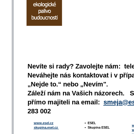
Nevíte si rady? Zavolejte nám: tel
Neváhejte nás kontaktovat i v přípa
„Nejde to.“ nebo „Nevím".
Záleží nám na Vašich názorech. 
přímo majiteli na email:
smeja@es
283 002
www.esel.cz
•
ESEL
w
skupina.esel.cz
•
Skupina ESEL
w