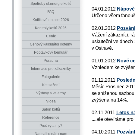
Spotřeby el.energie kotlů
04.01.2012
Nápověd
FAQ
Určeno všem fanou
Kotlíkové dotace 2026
02.01.2012
Pozván
Kontroly kotlů 2026
Vážení zákazníci, 
Ceník
uskuteční ve dnech 
Cenový kalkulátor kotelny
v Ostravě.
Poptávkový formulář
01.01.2012
Nové ce
Poradna
Vzhledem ke zvýšení
Informace pro zákazníky
Fotogalerie
01.12.2011
Posledn
Ke stažení
Měsíc Prosinec 2011
se sníženou sazbou
Výstavy a veletrhy
zvýšena na 14%.
Videa
Salon kotlů
02.11.2011
Letos n
Reference
....ale otevíráme pr
Proč vy a my?
04.10.2011
Pozvánk
Napsali o nás / nám