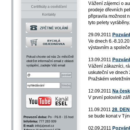
Vážení zájemci o au
Certifikáty a osvědčení
prodeje dřevních pe
Kontakty
připravila možnost 
tyto pelety vyráběny.
29.09.2011
Pozvánk
Ve dnech 6.-8.10.20
výstavním a společ
Pokud chcete od nás 2x měsíčně
13.09.2011
Pozván
obdržet informační email z oblasti
Vážení zákazníci, 
vytápění, zadejte Váš email
uskuteční ve dnech 2
Pražském veletržním
12.09.2011
Na český
V první polovině zá
11.09.2011
28. DE
se bude konat v Týn
Provozní doba:
Po - Pá 8 - 15 hod
Infolinka:
777 283 009
E-mail:
info(a)esel.cz
02.09.2011
Pozvánk