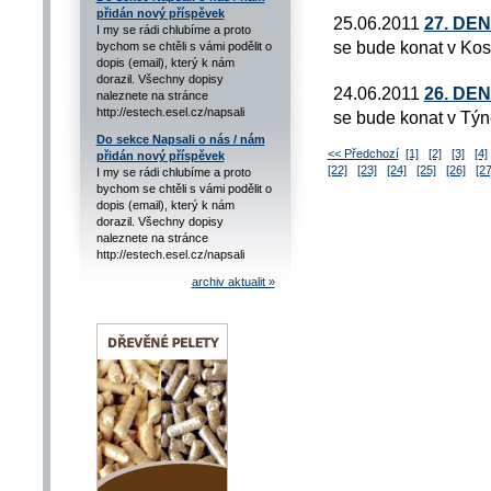
přidán nový příspěvek
25.06.2011
27. DE
I my se rádi chlubíme a proto
se bude konat v Kos
bychom se chtěli s vámi podělit o
dopis (email), který k nám
dorazil. Všechny dopisy
24.06.2011
26. DE
naleznete na stránce
http://estech.esel.cz/napsali
se bude konat v Týn
Do sekce Napsali o nás / nám
<< Předchozí
[1]
[2]
[3]
[4]
přidán nový příspěvek
[22]
[23]
[24]
[25]
[26]
[27
I my se rádi chlubíme a proto
bychom se chtěli s vámi podělit o
dopis (email), který k nám
dorazil. Všechny dopisy
naleznete na stránce
http://estech.esel.cz/napsali
archiv aktualit »