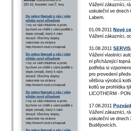
Adresa:
Kutnohorská 678
Vážení zákazníci, r
281 63, Kostelec nad Č. lesy
uskuteční ve dnech 8
Do sekce Napsali o nás / nám
Labem.
přidán nový příspěvek
I my se rádi chlubíme a proto
01.09.2011
Nové ce
bychom se chtěli s vámi podělit o
dopis (email), který k nám
Vážení zákazníci, od
dorazil. Všechny dopisy
naleznete na stránce
http://estech.esel.cz/napsali
31.08.2011
SERVISN
Vážení vlastníci auto
Do sekce Napsali o nás / nám
přidán nový příspěvek
ní přicházející topn
I my se rádi chlubíme a proto
potřeba si vzpomenou
bychom se chtěli s vámi podělit o
dopis (email), který k nám
pro provedení předse
dorazil. Všechny dopisy
většina výrobců kot
naleznete na stránce
http://estech.esel.cz/napsali
kotlů se prohlídka 
Do sekce Napsali o nás / nám
LICOTHERM - PON
přidán nový příspěvek
I my se rádi chlubíme a proto
17.08.2011
Pozvánk
bychom se chtěli s vámi podělit o
dopis (email), který k nám
Vážení zákazníci, rá
dorazil. Všechny dopisy
uskuteční ve dnech 2
naleznete na stránce
http://estech.esel.cz/napsali
Budějovicích.
Do sekce Napsali o nás / nám