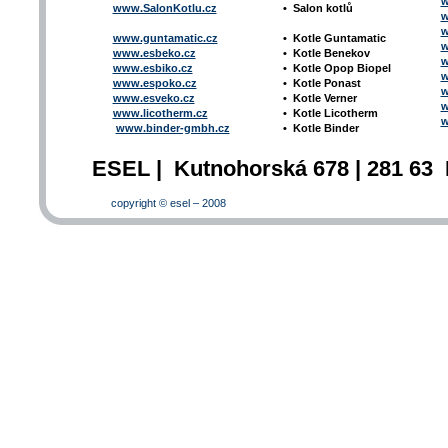
w
www.SalonKotlu.cz
•
Salon kotlů
w
w
www.guntamatic.cz
•
Kotle
Guntamatic
w
www.esbeko.cz
•
Kotle
Benekov
w
www.esbiko.cz
•
Kotle Opop Biopel
w
www.espoko.cz
•
Kotle Ponast
w
www.esveko.cz
•
Kotle Verner
w
www.licotherm.cz
•
Kotle Licotherm
w
www.binder-gmbh.cz
•
Kotle Binder
ESEL | Kutnohorská 678 | 281 63 
copyright © esel – 2008