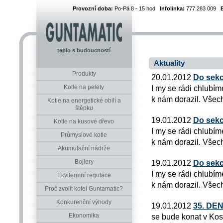
Provozní doba:
Po-Pá 8 - 15 hod
Infolinka:
777 283 009
teplo s budoucností
Aktuality
Produkty
20.01.2012
Do sekc
Kotle na pelety
I my se rádi chlubím
k nám dorazil. Všech
Kotle na energetické obilí a
štěpku
19.01.2012
Do sekc
Kotle na kusové dřevo
I my se rádi chlubím
Průmyslové kotle
k nám dorazil. Všech
Akumulační nádrže
Bojlery
19.01.2012
Do sekc
I my se rádi chlubím
Ekvitermní regulace
k nám dorazil. Všech
Proč zvolit kotel Guntamatic?
Konkurenční výhody
19.01.2012
35. DE
Ekonomika
se bude konat v Kos