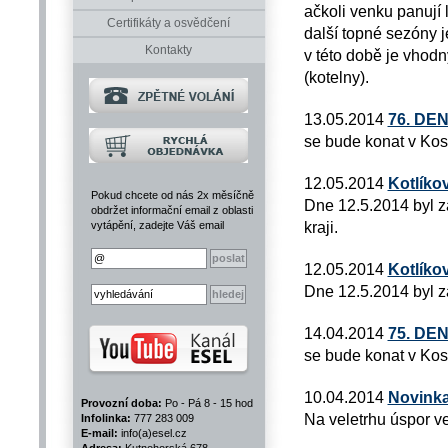
ačkoli venku panují l
Certifikáty a osvědčení
další topné sezóny j
Kontakty
v této době je vhodn
(kotelny).
13.05.2014
76. DE
se bude konat v Kos
12.05.2014
Kotlíko
Pokud chcete od nás 2x měsíčně
Dne 12.5.2014 byl z
obdržet informační email z oblasti
kraji.
vytápění, zadejte Váš email
12.05.2014
Kotlíko
Dne 12.5.2014 byl za
14.04.2014
75. DE
se bude konat v Kos
10.04.2014
Novinka
Provozní doba:
Po - Pá 8 - 15 hod
Na veletrhu úspor v
Infolinka:
777 283 009
E-mail:
info(a)esel.cz