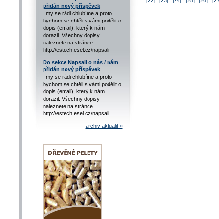
[22]
[23]
[24]
[25]
[26]
[27
přidán nový příspěvek
I my se rádi chlubíme a proto
bychom se chtěli s vámi podělit o
dopis (email), který k nám
dorazil. Všechny dopisy
naleznete na stránce
http://estech.esel.cz/napsali
Do sekce Napsali o nás / nám
přidán nový příspěvek
I my se rádi chlubíme a proto
bychom se chtěli s vámi podělit o
dopis (email), který k nám
dorazil. Všechny dopisy
naleznete na stránce
http://estech.esel.cz/napsali
archiv aktualit »