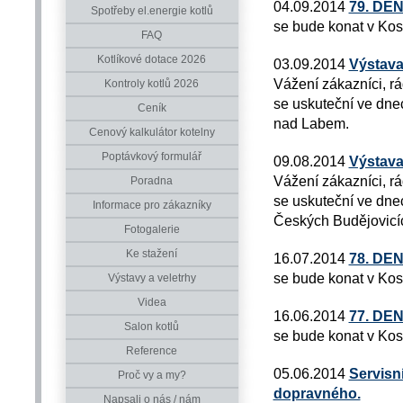
04.09.2014
79. DE
Spotřeby el.energie kotlů
se bude konat v Kos
FAQ
Kotlíkové dotace 2026
03.09.2014
Výstava
Vážení zákazníci, r
Kontroly kotlů 2026
se uskuteční ve dnec
Ceník
nad Labem.
Cenový kalkulátor kotelny
Poptávkový formulář
09.08.2014
Výstava
Vážení zákazníci, r
Poradna
se uskuteční ve dnec
Informace pro zákazníky
Českých Budějovicí
Fotogalerie
Ke stažení
16.07.2014
78. DE
se bude konat v Kos
Výstavy a veletrhy
Videa
16.06.2014
77. DE
Salon kotlů
se bude konat v Kos
Reference
05.06.2014
Servisní
Proč vy a my?
dopravného.
Napsali o nás / nám