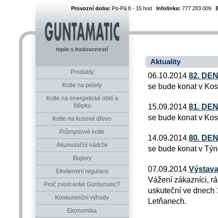
Provozní doba:
Po-Pá 8 - 15 hod
Infolinka:
777 283 009
teplo s budoucností
Aktuality
Produkty
06.10.2014
82. DE
Kotle na pelety
se bude konat v Kos
Kotle na energetické obilí a
štěpku
15.09.2014
81. DE
se bude konat v Kos
Kotle na kusové dřevo
Průmyslové kotle
14.09.2014
80. DE
Akumulační nádrže
se bude konat v Týn
Bojlery
07.09.2014
Výstava
Ekvitermní regulace
Vážení zákazníci, r
Proč zvolit kotel Guntamatic?
uskuteční ve dnech 1
Konkurenční výhody
Letňanech.
Ekonomika