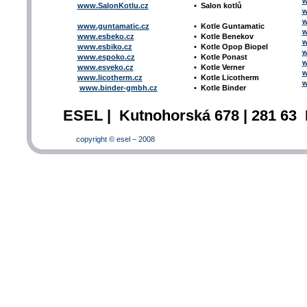
w
www.SalonKotlu.cz
•
Salon kotlů
w
w
www.guntamatic.cz
•
Kotle
Guntamatic
w
www.esbeko.cz
•
Kotle
Benekov
w
www.esbiko.cz
•
Kotle Opop Biopel
w
www.espoko.cz
•
Kotle Ponast
w
www.esveko.cz
•
Kotle Verner
w
www.licotherm.cz
•
Kotle Licotherm
w
www.binder-gmbh.cz
•
Kotle Binder
ESEL | Kutnohorská 678 | 281 63 
copyright © esel – 2008