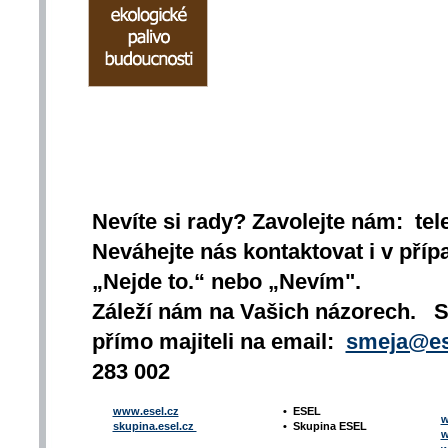
Nevíte si rady? Zavolejte nám: tel
Neváhejte nás kontaktovat i v přípa
„Nejde to.“ nebo „Nevím".
Záleží nám na Vašich názorech. 
přímo majiteli na email:
smeja@es
283 002
www.esel.cz
•
ESEL
w
skupina.esel.cz
•
Skupina ESEL
w