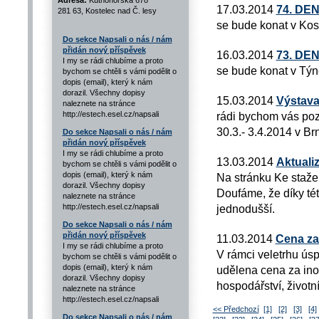
Adresa:
Kutnohorská 678
17.03.2014
74. DE
281 63, Kostelec nad Č. lesy
se bude konat v Kos
Do sekce Napsali o nás / nám
přidán nový příspěvek
16.03.2014
73. DE
I my se rádi chlubíme a proto
se bude konat v Týn
bychom se chtěli s vámi podělit o
dopis (email), který k nám
dorazil. Všechny dopisy
15.03.2014
Výstava
naleznete na stránce
http://estech.esel.cz/napsali
rádi bychom vás poz
30.3.- 3.4.2014 v Br
Do sekce Napsali o nás / nám
přidán nový příspěvek
I my se rádi chlubíme a proto
13.03.2014
Aktuali
bychom se chtěli s vámi podělit o
dopis (email), který k nám
Na stránku Ke stažen
dorazil. Všechny dopisy
Doufáme, že díky té
naleznete na stránce
http://estech.esel.cz/napsali
jednodušší.
Do sekce Napsali o nás / nám
přidán nový příspěvek
11.03.2014
Cena za
I my se rádi chlubíme a proto
V rámci veletrhu ús
bychom se chtěli s vámi podělit o
dopis (email), který k nám
udělena cena za ino
dorazil. Všechny dopisy
hospodářství, život
naleznete na stránce
http://estech.esel.cz/napsali
<< Předchozí
[1]
[2]
[3]
[4]
Do sekce Napsali o nás / nám