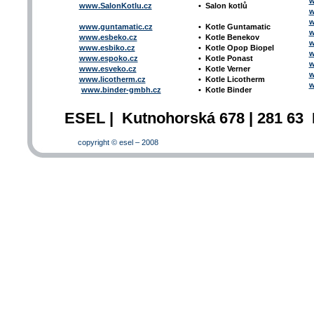
w
www.SalonKotlu.cz
•
Salon kotlů
w
w
www.guntamatic.cz
•
Kotle
Guntamatic
w
www.esbeko.cz
•
Kotle
Benekov
w
www.esbiko.cz
•
Kotle Opop Biopel
w
www.espoko.cz
•
Kotle Ponast
w
www.esveko.cz
•
Kotle Verner
w
www.licotherm.cz
•
Kotle Licotherm
w
www.binder-gmbh.cz
•
Kotle Binder
ESEL | Kutnohorská 678 | 281 63 
copyright © esel – 2008