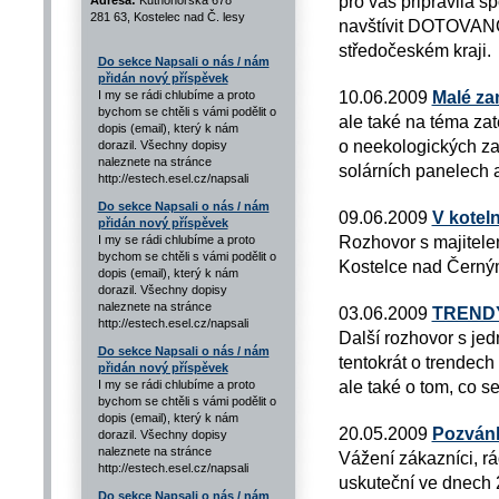
pro vás připravila
Adresa:
Kutnohorská 678
281 63, Kostelec nad Č. lesy
navštívit DOTOVAN
středočeském kraji.
Do sekce Napsali o nás / nám
přidán nový příspěvek
10.06.2009
Malé za
I my se rádi chlubíme a proto
bychom se chtěli s vámi podělit o
ale také na téma za
dopis (email), který k nám
o neekologických zař
dorazil. Všechny dopisy
naleznete na stránce
solárních panelech 
http://estech.esel.cz/napsali
Do sekce Napsali o nás / nám
09.06.2009
V kotel
přidán nový příspěvek
Rozhovor s majitel
I my se rádi chlubíme a proto
bychom se chtěli s vámi podělit o
Kostelce nad Černým
dopis (email), který k nám
dorazil. Všechny dopisy
naleznete na stránce
03.06.2009
TREND
http://estech.esel.cz/napsali
Další rozhovor s jed
Do sekce Napsali o nás / nám
tentokrát o trendech
přidán nový příspěvek
ale také o tom, co se
I my se rádi chlubíme a proto
bychom se chtěli s vámi podělit o
dopis (email), který k nám
20.05.2009
Pozvánk
dorazil. Všechny dopisy
naleznete na stránce
Vážení zákazníci, r
http://estech.esel.cz/napsali
uskuteční ve dnech 2
Do sekce Napsali o nás / nám