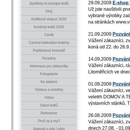
29.09.2009
E-shop
Spotřeby el.energie kotlů
Už jste navštívili p
FAQ
vybrané výrobky zad
Kotlíkové dotace 2026
na stránkách www.vs
Kontroly kotlů 2026
21.09.2009
Pozván
Ceník
Vážení zákazníci, z
Cenový kalkulátor kotelny
koná od 22. do 26.9
Poptávkový formulář
Poradna
14.09.2009
Pozvánk
Vážení zákazníci, 
Informace pro zákazníky
Litoměřicích ve dne
Fotogalerie
Ke stažení
01.09.2009
Pozván
Výstavy a veletrhy
Vážení zákazníci, ve
veletrh DOMOV A TE
Videa
výstavních stánků. T
Salon kotlů
Reference
26.08.2009
Pozvánk
Proč vy a my?
Vážení zákazníci, z
dnech 27.08. - 01.0
Napsali o nás / nám