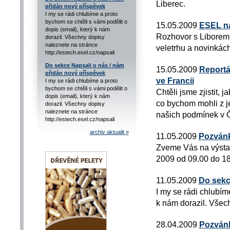
Liberec.
přidán nový příspěvek
I my se rádi chlubíme a proto
bychom se chtěli s vámi podělit o
15.05.2009
ESEL na
dopis (email), který k nám
Rozhovor s Liborem
dorazil. Všechny dopisy
naleznete na stránce
veletrhu a novinkách
http://estech.esel.cz/napsali
Do sekce Napsali o nás / nám
15.05.2009
Reportá
přidán nový příspěvek
ve Francii
I my se rádi chlubíme a proto
bychom se chtěli s vámi podělit o
Chtěli jsme zjistit, 
dopis (email), který k nám
co bychom mohli z j
dorazil. Všechny dopisy
naleznete na stránce
našich podmínek v 
http://estech.esel.cz/napsali
archiv aktualit »
11.05.2009
Pozvánk
Zveme Vás na výstav
2009 od 09.00 do 18
11.05.2009
Do sekc
I my se rádi chlubím
k nám dorazil. Všech
28.04.2009
Pozvánk