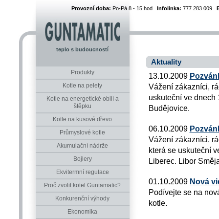
Provozní doba:
Po-Pá 8 - 15 hod
Infolinka:
777 283 009
teplo s budoucností
Aktuality
Produkty
13.10.2009
Pozván
Kotle na pelety
Vážení zákazníci, r
uskuteční ve dnech 1
Kotle na energetické obilí a
štěpku
Budějovice.
Kotle na kusové dřevo
06.10.2009
Pozvánk
Průmyslové kotle
Vážení zákazníci, r
Akumulační nádrže
která se uskuteční v
Bojlery
Liberec. Libor Směj
Ekvitermní regulace
01.10.2009
Nová vi
Proč zvolit kotel Guntamatic?
Podívejte se na nov
Konkurenční výhody
kotle.
Ekonomika