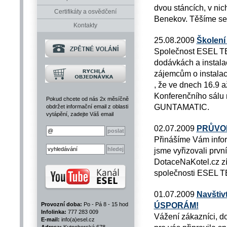
dvou stáncích, v ni
Certifikáty a osvědčení
Benekov. Těšíme se 
Kontakty
25.08.2009
Školen
Společnost ESEL TE
dodávkách a instal
zájemcům o instala
, že ve dnech 16.9 a
Konferenčního sálu 
Pokud chcete od nás 2x měsíčně
GUNTAMATIC.
obdržet informační email z oblasti
vytápění, zadejte Váš email
02.07.2009
PRŮVO
Přinášíme Vám inf
jsme vyřizovali pr
DotaceNaKotel.cz zís
společnosti ESEL T
01.07.2009
Navšti
ÚSPORÁM!
Provozní doba:
Po - Pá 8 - 15 hod
Infolinka:
777 283 009
Vážení zákazníci, d
E-mail:
info(a)esel.cz