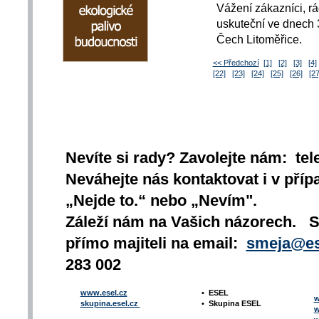
Vážení zákazníci, r
uskuteční ve dnech 3
Čech Litoměřice.
<< Předchozí
[1]
[2]
[3]
[4]
[22]
[23]
[24]
[25]
[26]
[27
Nevíte si rady? Zavolejte nám: tel
Neváhejte nás kontaktovat i v přípa
„Nejde to.“ nebo „Nevím".
Záleží nám na Vašich názorech. 
přímo majiteli na email:
smeja@es
283 002
www.esel.cz
•
ESEL
w
skupina.esel.cz
•
Skupina ESEL
w