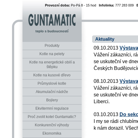
Provozní doba:
Po-Pá 8 - 15 hod
Infolinka:
777 283 009
teplo s budoucností
Aktuality
Produkty
09.10.2013
Výstava
Kotle na pelety
Vážení zákazníci, r
se uskuteční ve dnec
Kotle na energetické obilí a
štěpku
Českých Budějovicí
Kotle na kusové dřevo
08.10.2013
Výstava
Průmyslové kotle
Vážení zákazníci, r
Akumulační nádrže
se uskuteční ve dnec
Bojlery
Liberci.
Ekvitermní regulace
03.10.2013
Do sekc
Proč zvolit kotel Guntamatic?
I my se rádi chlubím
Konkurenční výhody
k nám dorazil. Všech
Ekonomika