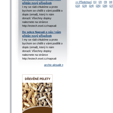
<< Předchozí
[1]
[2]
[3]
[4]
přidán nový příspěvek
[22]
[23]
[24]
[25]
[26]
[27
I my se rádi chlubíme a proto
bychom se chtěli s vámi podělit o
dopis (email), který k nám
dorazil. Všechny dopisy
naleznete na stránce
http://estech.esel.cz/napsali
Do sekce Napsali o nás / nám
přidán nový příspěvek
I my se rádi chlubíme a proto
bychom se chtěli s vámi podělit o
dopis (email), který k nám
dorazil. Všechny dopisy
naleznete na stránce
http://estech.esel.cz/napsali
archiv aktualit »