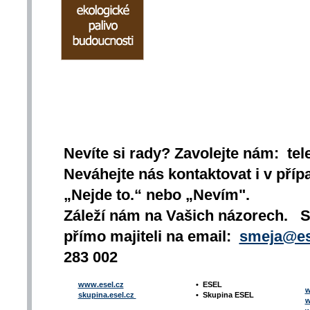
Nevíte si rady? Zavolejte nám: tel
Neváhejte nás kontaktovat i v přípa
„Nejde to.“ nebo „Nevím".
Záleží nám na Vašich názorech. 
přímo majiteli na email:
smeja@es
283 002
www.esel.cz
•
ESEL
w
skupina.esel.cz
•
Skupina ESEL
w