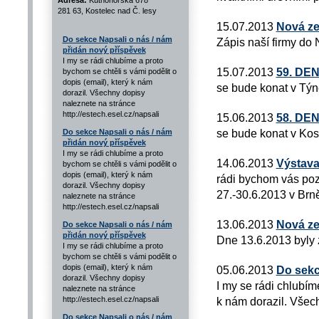
Adresa:
Kutnohorská 678
281 63, Kostelec nad Č. lesy
15.07.2013
Nová ze
Do sekce Napsali o nás / nám
Zápis naší firmy do 
přidán nový příspěvek
I my se rádi chlubíme a proto
15.07.2013
59. DE
bychom se chtěli s vámi podělit o
dopis (email), který k nám
se bude konat v Týn
dorazil. Všechny dopisy
naleznete na stránce
http://estech.esel.cz/napsali
15.06.2013
58. DE
se bude konat v Kos
Do sekce Napsali o nás / nám
přidán nový příspěvek
I my se rádi chlubíme a proto
14.06.2013
Výstava
bychom se chtěli s vámi podělit o
dopis (email), který k nám
rádi bychom vás poz
dorazil. Všechny dopisy
27.-30.6.2013 v Brn
naleznete na stránce
http://estech.esel.cz/napsali
13.06.2013
Nová ze
Do sekce Napsali o nás / nám
přidán nový příspěvek
Dne 13.6.2013 byly 
I my se rádi chlubíme a proto
bychom se chtěli s vámi podělit o
dopis (email), který k nám
05.06.2013
Do sekc
dorazil. Všechny dopisy
I my se rádi chlubím
naleznete na stránce
http://estech.esel.cz/napsali
k nám dorazil. Všech
Do sekce Napsali o nás / nám