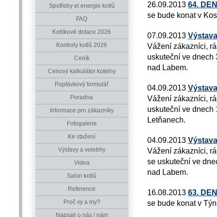
26.09.2013
64. DE
Spotřeby el.energie kotlů
se bude konat v Kos
FAQ
Kotlíkové dotace 2026
07.09.2013
Výstava
Kontroly kotlů 2026
Vážení zákazníci, r
uskuteční ve dnech 3
Ceník
nad Labem.
Cenový kalkulátor kotelny
Poptávkový formulář
04.09.2013
Výstava
Poradna
Vážení zákazníci, r
uskuteční ve dnech 1
Informace pro zákazníky
Letňanech.
Fotogalerie
Ke stažení
04.09.2013
Výstava
Výstavy a veletrhy
Vážení zákazníci, r
se uskuteční ve dnec
Videa
nad Labem.
Salon kotlů
Reference
16.08.2013
63. DE
Proč vy a my?
se bude konat v Týn
Napsali o nás / nám