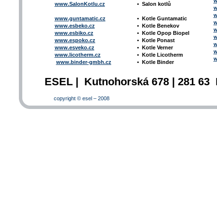
w
www.SalonKotlu.cz
•
Salon kotlů
w
w
www.guntamatic.cz
•
Kotle
Guntamatic
w
www.esbeko.cz
•
Kotle
Benekov
w
www.esbiko.cz
•
Kotle Opop Biopel
w
www.espoko.cz
•
Kotle Ponast
w
www.esveko.cz
•
Kotle Verner
w
www.licotherm.cz
•
Kotle Licotherm
w
www.binder-gmbh.cz
•
Kotle Binder
ESEL | Kutnohorská 678 | 281 63 
copyright © esel – 2008