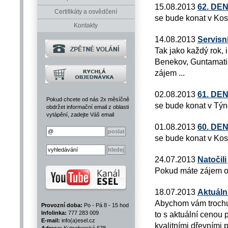
15.08.2013
62. DE
Certifikáty a osvědčení
se bude konat v Kos
Kontakty
14.08.2013
Servisní
Tak jako každý rok, 
Benekov, Guntamatic
zájem ...
02.08.2013
61. DE
Pokud chcete od nás 2x měsíčně
se bude konat v Týn
obdržet informační email z oblasti
vytápění, zadejte Váš email
01.08.2013
60. DE
se bude konat v Kos
24.07.2013
Natočili
Pokud máte zájem o 
18.07.2013
Aktuáln
Abychom vám trochu 
Provozní doba:
Po - Pá 8 - 15 hod
Infolinka:
777 283 009
to s aktuální cenou 
E-mail:
info(a)esel.cz
kvalitními dřevními 