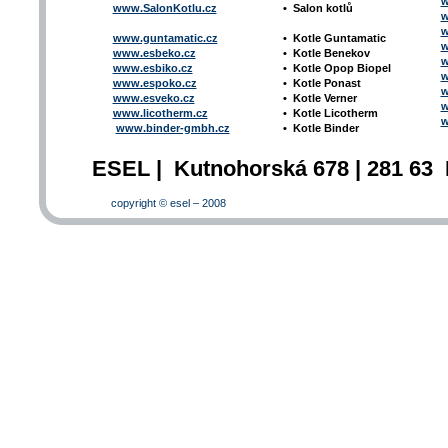
w
www.SalonKotlu.cz
•
Salon kotlů
w
w
www.guntamatic.cz
•
Kotle
Guntamatic
w
www.esbeko.cz
•
Kotle
Benekov
w
www.esbiko.cz
•
Kotle Opop Biopel
w
www.espoko.cz
•
Kotle Ponast
w
www.esveko.cz
•
Kotle Verner
w
www.licotherm.cz
•
Kotle Licotherm
w
www.binder-gmbh.cz
•
Kotle Binder
ESEL | Kutnohorská 678 | 281 63 
copyright © esel – 2008