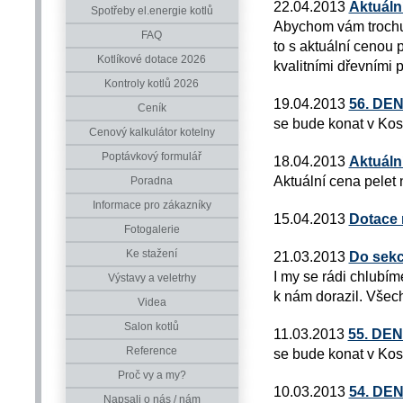
22.04.2013
Aktuáln
Spotřeby el.energie kotlů
Abychom vám trochu 
FAQ
to s aktuální cenou 
Kotlíkové dotace 2026
kvalitními dřevními 
Kontroly kotlů 2026
19.04.2013
56. DE
Ceník
se bude konat v Kos
Cenový kalkulátor kotelny
Poptávkový formulář
18.04.2013
Aktuáln
Aktuální cena pelet
Poradna
Informace pro zákazníky
15.04.2013
Dotace 
Fotogalerie
Ke stažení
21.03.2013
Do sekc
I my se rádi chlubím
Výstavy a veletrhy
k nám dorazil. Všech
Videa
Salon kotlů
11.03.2013
55. DE
Reference
se bude konat v Kos
Proč vy a my?
10.03.2013
54. DE
Napsali o nás / nám