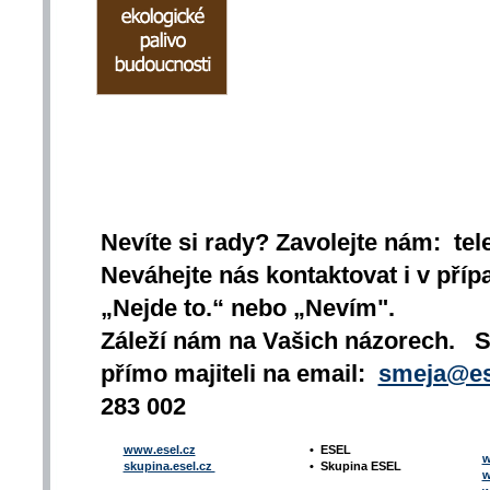
Nevíte si rady? Zavolejte nám: tel
Neváhejte nás kontaktovat i v přípa
„Nejde to.“ nebo „Nevím".
Záleží nám na Vašich názorech. 
přímo majiteli na email:
smeja@es
283 002
www.esel.cz
•
ESEL
w
skupina.esel.cz
•
Skupina ESEL
w