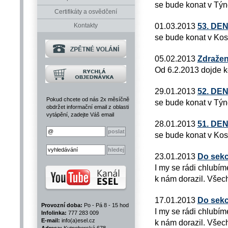
se bude konat v Týn
Certifikáty a osvědčení
01.03.2013
53. DE
Kontakty
se bude konat v Kos
05.02.2013
Zdražení
Od 6.2.2013 dojde ke
29.01.2013
52. DE
Pokud chcete od nás 2x měsíčně
se bude konat v Týn
obdržet informační email z oblasti
vytápění, zadejte Váš email
28.01.2013
51. DE
se bude konat v Kos
23.01.2013
Do sekc
I my se rádi chlubím
k nám dorazil. Všech
17.01.2013
Do sekc
Provozní doba:
Po - Pá 8 - 15 hod
I my se rádi chlubím
Infolinka:
777 283 009
E-mail:
info(a)esel.cz
k nám dorazil. Všech