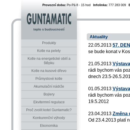
Provozní doba:
Po-Pá 8 - 15 hod
Infolinka:
777 283 009
teplo s budoucností
Aktuality
Produkty
22.05.2013
57. DE
Kotle na pelety
se bude konat v Kos
Kotle na energetické obilí a
štěpku
21.05.2013
Výstava
rádi bychom vás poz
Kotle na kusové dřevo
dnech 23.5-26.5.2012
Průmyslové kotle
Akumulační nádrže
01.05.2013
Výstava
Bojlery
rádi bychom vás poz
19.5.2012
Ekvitermní regulace
Proč zvolit kotel Guntamatic?
23.04.2013
Změna 
Konkurenční výhody
Od 23.4.2013 platí
Ekonomika