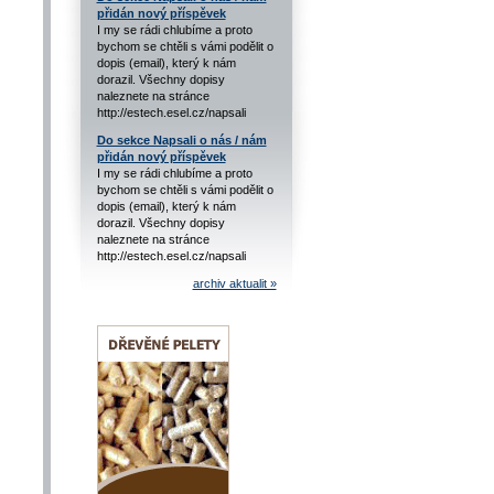
přidán nový příspěvek
I my se rádi chlubíme a proto
bychom se chtěli s vámi podělit o
dopis (email), který k nám
dorazil. Všechny dopisy
naleznete na stránce
http://estech.esel.cz/napsali
Do sekce Napsali o nás / nám
přidán nový příspěvek
I my se rádi chlubíme a proto
bychom se chtěli s vámi podělit o
dopis (email), který k nám
dorazil. Všechny dopisy
naleznete na stránce
http://estech.esel.cz/napsali
archiv aktualit »