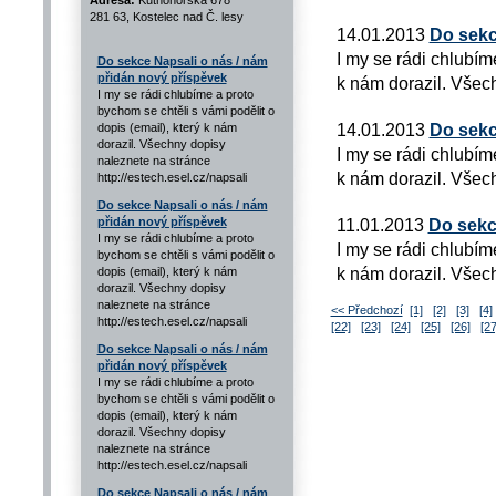
Adresa:
Kutnohorská 678
281 63, Kostelec nad Č. lesy
14.01.2013
Do sekc
I my se rádi chlubím
Do sekce Napsali o nás / nám
přidán nový příspěvek
k nám dorazil. Všech
I my se rádi chlubíme a proto
bychom se chtěli s vámi podělit o
14.01.2013
Do sekc
dopis (email), který k nám
dorazil. Všechny dopisy
I my se rádi chlubím
naleznete na stránce
k nám dorazil. Všech
http://estech.esel.cz/napsali
Do sekce Napsali o nás / nám
přidán nový příspěvek
11.01.2013
Do sekc
I my se rádi chlubíme a proto
I my se rádi chlubím
bychom se chtěli s vámi podělit o
k nám dorazil. Všech
dopis (email), který k nám
dorazil. Všechny dopisy
naleznete na stránce
<< Předchozí
[1]
[2]
[3]
[4]
http://estech.esel.cz/napsali
[22]
[23]
[24]
[25]
[26]
[27
Do sekce Napsali o nás / nám
přidán nový příspěvek
I my se rádi chlubíme a proto
bychom se chtěli s vámi podělit o
dopis (email), který k nám
dorazil. Všechny dopisy
naleznete na stránce
http://estech.esel.cz/napsali
Do sekce Napsali o nás / nám