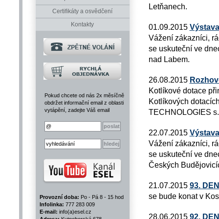
Letňanech.
Certifikáty a osvědčení
Kontakty
01.09.2015
Výstava
Vážení zákazníci, r
se uskuteční ve dnec
nad Labem.
26.08.2015
Rozhovo
Kotlíkové dotace při
Pokud chcete od nás 2x měsíčně
Kotlíkových dotacích
obdržet informační email z oblasti
vytápění, zadejte Váš email
TECHNOLOGIES s.r
22.07.2015
Výstava
Vážení zákazníci, r
se uskuteční ve dnec
Českých Budějovicí
21.07.2015
93. DE
se bude konat v Kos
Provozní doba:
Po - Pá 8 - 15 hod
Infolinka:
777 283 009
E-mail:
info(a)esel.cz
28.06.2015
92. DE