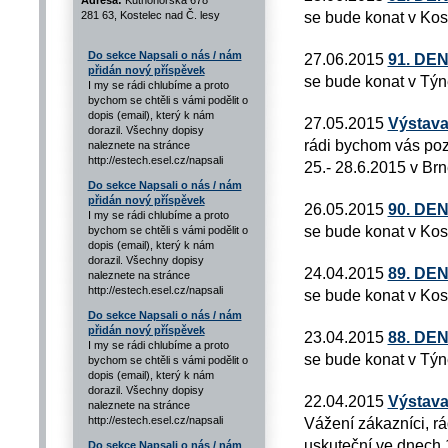
Adresa:
Kutnohorská 678
se bude konat v Kos
281 63, Kostelec nad Č. lesy
Do sekce Napsali o nás / nám
27.06.2015
91. DE
přidán nový příspěvek
se bude konat v Týn
I my se rádi chlubíme a proto
bychom se chtěli s vámi podělit o
dopis (email), který k nám
27.05.2015
Výstava
dorazil. Všechny dopisy
rádi bychom vás poz
naleznete na stránce
http://estech.esel.cz/napsali
25.- 28.6.2015 v Brn
Do sekce Napsali o nás / nám
přidán nový příspěvek
26.05.2015
90. DE
I my se rádi chlubíme a proto
se bude konat v Kos
bychom se chtěli s vámi podělit o
dopis (email), který k nám
dorazil. Všechny dopisy
24.04.2015
89. DE
naleznete na stránce
http://estech.esel.cz/napsali
se bude konat v Kos
Do sekce Napsali o nás / nám
přidán nový příspěvek
23.04.2015
88. DE
I my se rádi chlubíme a proto
se bude konat v Týn
bychom se chtěli s vámi podělit o
dopis (email), který k nám
dorazil. Všechny dopisy
22.04.2015
Výstava
naleznete na stránce
http://estech.esel.cz/napsali
Vážení zákazníci, r
uskuteční ve dnech 1
Do sekce Napsali o nás / nám