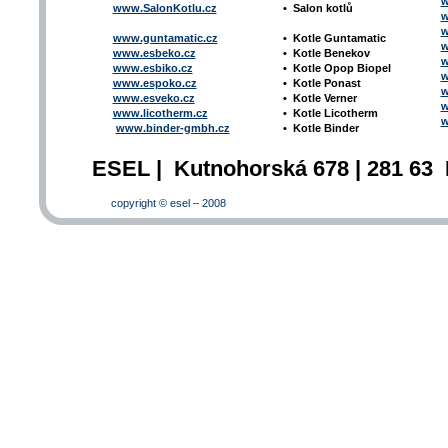
w
www.SalonKotlu.cz
•
Salon kotlů
w
w
www.guntamatic.cz
•
Kotle
Guntamatic
w
www.esbeko.cz
•
Kotle
Benekov
w
www.esbiko.cz
•
Kotle Opop Biopel
w
www.espoko.cz
•
Kotle Ponast
w
www.esveko.cz
•
Kotle Verner
w
www.licotherm.cz
•
Kotle Licotherm
w
www.binder-gmbh.cz
•
Kotle Binder
ESEL | Kutnohorská 678 | 281 63 
copyright © esel – 2008