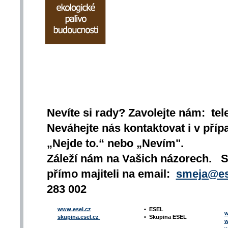
Nevíte si rady? Zavolejte nám: tel
Neváhejte nás kontaktovat i v přípa
„Nejde to.“ nebo „Nevím".
Záleží nám na Vašich názorech. 
přímo majiteli na email:
smeja@es
283 002
www.esel.cz
•
ESEL
w
skupina.esel.cz
•
Skupina ESEL
w