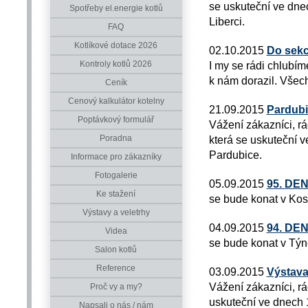
se uskuteční ve dnec
Spotřeby el.energie kotlů
Liberci.
FAQ
Kotlíkové dotace 2026
02.10.2015
Do sekc
Kontroly kotlů 2026
I my se rádi chlubím
k nám dorazil. Všech
Ceník
Cenový kalkulátor kotelny
21.09.2015
Pardubi
Poptávkový formulář
Vážení zákazníci, r
Poradna
která se uskuteční v
Pardubice.
Informace pro zákazníky
Fotogalerie
05.09.2015
95. DE
Ke stažení
se bude konat v Kos
Výstavy a veletrhy
04.09.2015
94. DE
Videa
se bude konat v Týn
Salon kotlů
Reference
03.09.2015
Výstava
Vážení zákazníci, r
Proč vy a my?
uskuteční ve dnech 1
Napsali o nás / nám