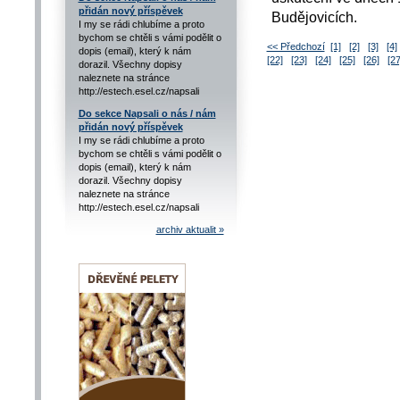
přidán nový příspěvek
Budějovicích.
I my se rádi chlubíme a proto
bychom se chtěli s vámi podělit o
<< Předchozí
[1]
[2]
[3]
[4]
dopis (email), který k nám
[22]
[23]
[24]
[25]
[26]
[27
dorazil. Všechny dopisy
naleznete na stránce
http://estech.esel.cz/napsali
Do sekce Napsali o nás / nám
přidán nový příspěvek
I my se rádi chlubíme a proto
bychom se chtěli s vámi podělit o
dopis (email), který k nám
dorazil. Všechny dopisy
naleznete na stránce
http://estech.esel.cz/napsali
archiv aktualit »