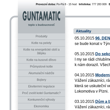
Provozní doba:
Po-Pá 8 - 15 hod
Infolinka:
777 283 009
teplo s budoucností
Aktuality
Produkty
05.10.2015
96. DE
Kotle na pelety
se bude konat v Týn
Kotle na energetické obilí a
štěpku
05.10.2015
Do sekc
I my se rádi chlubím
Kotle na kusové dřevo
k nám dorazil. Všech
Průmyslové kotle
Akumulační nádrže
04.10.2015
Moderní
Bojlery
Vážení zákazníci, r
která se uskuteční v
Ekvitermní regulace
Lokomotiva v Plzni.
Proč zvolit kotel Guntamatic?
Konkurenční výhody
03.10.2015
Dům a b
Ekonomika
Vážení zákazníci, r