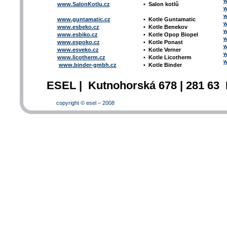
w
www.SalonKotlu.cz
•
Salon kotlů
w
w
www.guntamatic.cz
•
Kotle
Guntamatic
w
www.esbeko.cz
•
Kotle
Benekov
w
www.esbiko.cz
•
Kotle Opop Biopel
w
www.espoko.cz
•
Kotle Ponast
w
www.esveko.cz
•
Kotle Verner
w
www.licotherm.cz
•
Kotle Licotherm
w
www.binder-gmbh.cz
•
Kotle Binder
ESEL | Kutnohorská 678 | 281 63 
copyright © esel – 2008