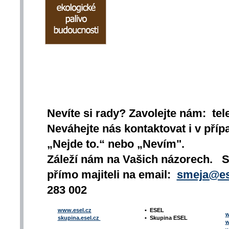
Nevíte si rady? Zavolejte nám: tel
Neváhejte nás kontaktovat i v přípa
„Nejde to.“ nebo „Nevím".
Záleží nám na Vašich názorech. 
přímo majiteli na email:
smeja@es
283 002
www.esel.cz
•
ESEL
w
skupina.esel.cz
•
Skupina ESEL
w