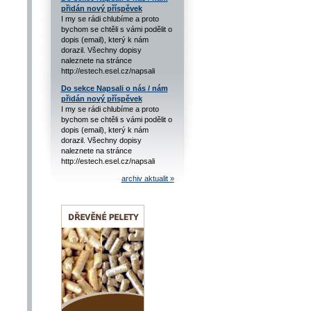
přidán nový příspěvek
I my se rádi chlubíme a proto
bychom se chtěli s vámi podělit o
dopis (email), který k nám
dorazil. Všechny dopisy
naleznete na stránce
http://estech.esel.cz/napsali
Do sekce Napsali o nás / nám
přidán nový příspěvek
I my se rádi chlubíme a proto
bychom se chtěli s vámi podělit o
dopis (email), který k nám
dorazil. Všechny dopisy
naleznete na stránce
http://estech.esel.cz/napsali
archiv aktualit »