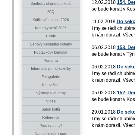
12.02.2018
154. De
Spotřeby el.energie kotlů
se bude konat v Kos
FAQ
Kotlíkové dotace 2026
11.02.2018
Do sekc
I my se rádi chlubím
Kontroly kotlů 2026
k nám dorazil. Všech
Ceník
Cenový kalkulátor kotelny
06.02.2018
153. De
Poptávkový formulář
se bude konat v Týn
Poradna
06.02.2018
Do sekc
Informace pro zákazníky
I my se rádi chlubím
Fotogalerie
k nám dorazil. Všech
Ke stažení
05.02.2018
152. De
Výstavy a veletrhy
se bude konat v Kos
Videa
Salon kotlů
29.01.2018
Do sekc
Reference
I my se rádi chlubím
k nám dorazil. Všech
Proč vy a my?
Napsali o nás / nám