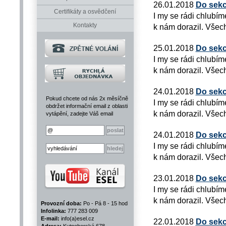
26.01.2018
Do sekc
Certifikáty a osvědčení
I my se rádi chlubím
Kontakty
k nám dorazil. Všech
25.01.2018
Do sekc
I my se rádi chlubím
k nám dorazil. Všech
24.01.2018
Do sekc
Pokud chcete od nás 2x měsíčně
I my se rádi chlubím
obdržet informační email z oblasti
k nám dorazil. Všech
vytápění, zadejte Váš email
24.01.2018
Do sekc
I my se rádi chlubím
k nám dorazil. Všech
23.01.2018
Do sekc
I my se rádi chlubím
k nám dorazil. Všech
Provozní doba:
Po - Pá 8 - 15 hod
Infolinka:
777 283 009
E-mail:
info(a)esel.cz
22.01.2018
Do sekc