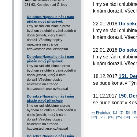
Adresa:
Kutnohorská 678
I my se rádi chlubím
281 63, Kostelec nad Č. lesy
k nám dorazil. Všech
Do sekce Napsali o nás / nám
přidán nový příspěvek
22.01.2018
Do sekc
I my se rádi chlubíme a proto
I my se rádi chlubím
bychom se chtěli s vámi podělit o
dopis (email), který k nám
k nám dorazil. Všech
dorazil. Všechny dopisy
naleznete na stránce
http://estech.esel.cz/napsali
22.01.2018
Do sekc
I my se rádi chlubím
Do sekce Napsali o nás / nám
přidán nový příspěvek
k nám dorazil. Všech
I my se rádi chlubíme a proto
bychom se chtěli s vámi podělit o
dopis (email), který k nám
18.12.2017
151. De
dorazil. Všechny dopisy
se bude konat v Týn
naleznete na stránce
http://estech.esel.cz/napsali
11.12.2017
150. De
Do sekce Napsali o nás / nám
přidán nový příspěvek
se bude konat v Kos
I my se rádi chlubíme a proto
bychom se chtěli s vámi podělit o
<< Předchozí
[1]
[2]
[3]
[4]
dopis (email), který k nám
[22]
[23]
[24]
[25]
[26]
[27
dorazil. Všechny dopisy
naleznete na stránce
http://estech.esel.cz/napsali
Do sekce Napsali o nás / nám