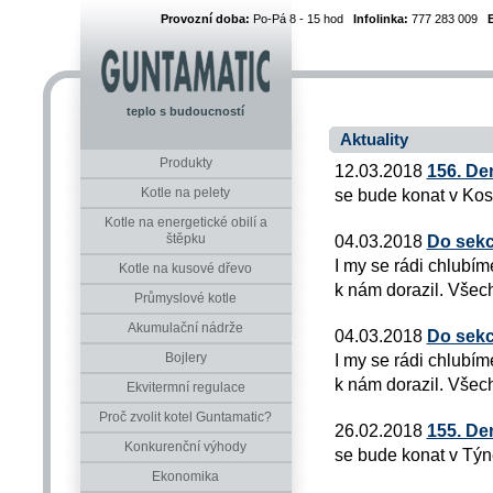
Provozní doba:
Po-Pá 8 - 15 hod
Infolinka:
777 283 009
teplo s budoucností
Aktuality
Produkty
12.03.2018
156. De
Kotle na pelety
se bude konat v Kost
Kotle na energetické obilí a
štěpku
04.03.2018
Do sekc
I my se rádi chlubím
Kotle na kusové dřevo
k nám dorazil. Všech
Průmyslové kotle
Akumulační nádrže
04.03.2018
Do sekc
Bojlery
I my se rádi chlubím
k nám dorazil. Všech
Ekvitermní regulace
Proč zvolit kotel Guntamatic?
26.02.2018
155. De
Konkurenční výhody
se bude konat v Týn
Ekonomika