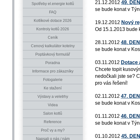
21.12.2012
49. DE
Spotřeby el.energie kotlů
se bude konat v Týn
FAQ
Kotlíkové dotace 2026
19.12.2012
Nový re
Od 15.1.2013 bude k
Kontroly kotlů 2026
Ceník
28.11.2012
48. DE
Cenový kalkulátor kotelny
se bude konat v Kos
Poptávkový formulář
03.11.2012
Dotace a
Poradna
Chcete topit kusový
Informace pro zákazníky
nedočkali jste se? 
Fotogalerie
pro vás řešení!
Ke stažení
02.11.2012
47. DE
Výstavy a veletrhy
se bude konat v Kos
Videa
Salon kotlů
01.11.2012
46. DE
Reference
se bude konat v Týn
Proč vy a my?
01.10.2012
45. DE
Napsali o nás / nám