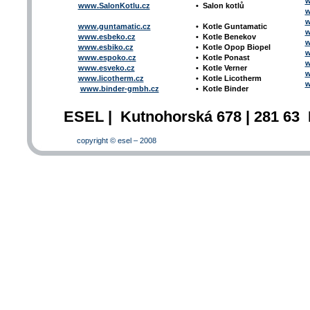
w
www.SalonKotlu.cz
•
Salon kotlů
w
w
www.guntamatic.cz
•
Kotle
Guntamatic
w
www.esbeko.cz
•
Kotle
Benekov
w
www.esbiko.cz
•
Kotle Opop Biopel
w
www.espoko.cz
•
Kotle Ponast
w
www.esveko.cz
•
Kotle Verner
w
www.licotherm.cz
•
Kotle Licotherm
w
www.binder-gmbh.cz
•
Kotle Binder
ESEL | Kutnohorská 678 | 281 63 
copyright © esel – 2008