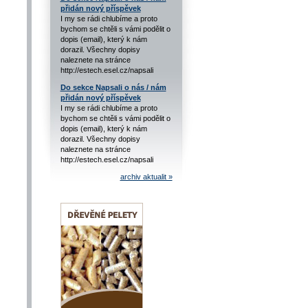
přidán nový příspěvek
I my se rádi chlubíme a proto
bychom se chtěli s vámi podělit o
dopis (email), který k nám
dorazil. Všechny dopisy
naleznete na stránce
http://estech.esel.cz/napsali
Do sekce Napsali o nás / nám
přidán nový příspěvek
I my se rádi chlubíme a proto
bychom se chtěli s vámi podělit o
dopis (email), který k nám
dorazil. Všechny dopisy
naleznete na stránce
http://estech.esel.cz/napsali
archiv aktualit »