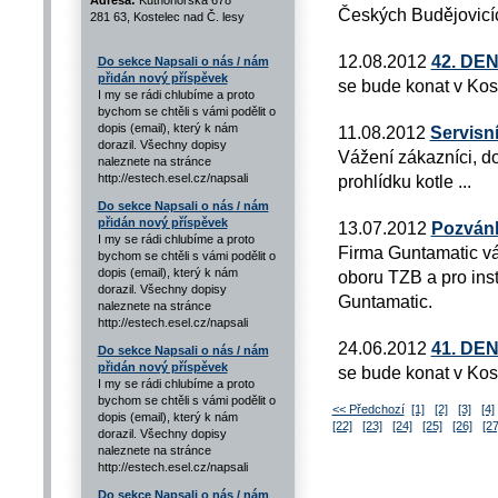
Adresa:
Kutnohorská 678
Českých Budějovicí
281 63, Kostelec nad Č. lesy
12.08.2012
42. DE
Do sekce Napsali o nás / nám
přidán nový příspěvek
se bude konat v Kos
I my se rádi chlubíme a proto
bychom se chtěli s vámi podělit o
dopis (email), který k nám
11.08.2012
Servisn
dorazil. Všechny dopisy
Vážení zákazníci, do
naleznete na stránce
http://estech.esel.cz/napsali
prohlídku kotle ...
Do sekce Napsali o nás / nám
přidán nový příspěvek
13.07.2012
Pozvánk
I my se rádi chlubíme a proto
Firma Guntamatic vá
bychom se chtěli s vámi podělit o
dopis (email), který k nám
oboru TZB a pro inst
dorazil. Všechny dopisy
Guntamatic.
naleznete na stránce
http://estech.esel.cz/napsali
24.06.2012
41. DE
Do sekce Napsali o nás / nám
přidán nový příspěvek
se bude konat v Kos
I my se rádi chlubíme a proto
bychom se chtěli s vámi podělit o
<< Předchozí
[1]
[2]
[3]
[4]
dopis (email), který k nám
[22]
[23]
[24]
[25]
[26]
[27
dorazil. Všechny dopisy
naleznete na stránce
http://estech.esel.cz/napsali
Do sekce Napsali o nás / nám