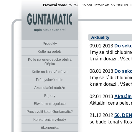
Provozní doba:
Po-Pá 8 - 15 hod
Infolinka:
777 283 009
teplo s budoucností
Aktuality
Produkty
09.01.2013
Do sekc
Kotle na pelety
I my se rádi chlubím
k nám dorazil. Všech
Kotle na energetické obilí a
štěpku
08.01.2013
Do sekc
Kotle na kusové dřevo
I my se rádi chlubím
Průmyslové kotle
k nám dorazil. Všech
Akumulační nádrže
Bojlery
02.01.2013
Aktuáln
Aktuální cena pelet
Ekvitermní regulace
Proč zvolit kotel Guntamatic?
21.12.2012
50. DE
Konkurenční výhody
se bude konat v Kos
Ekonomika