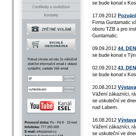
se bude konat v Kos
Certifikáty a osvědčení
17.09.2012
Pozvánk
Kontakty
Firma Guntamatic vá
oboru TZB a pro inst
Guntamatic.
09.09.2012
44. DE
se bude konat v Týn
Pokud chcete od nás 2x měsíčně
obdržet informační email z oblasti
02.09.2012
43. DE
vytápění, zadejte Váš email
se bude konat v Kos
20.08.2012
Výstav
Vážení zákazníci, r
se uskuteční ve dnec
nad Labem.
16.08.2012
Výstava
Provozní doba:
Po - Pá 8 - 15 hod
Vážení zákazníci, r
Infolinka:
777 283 009
E-mail:
info(a)esel.cz
se uskuteční ve dnec