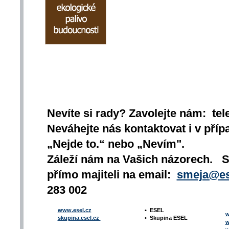
Nevíte si rady? Zavolejte nám: tel
Neváhejte nás kontaktovat i v přípa
„Nejde to.“ nebo „Nevím".
Záleží nám na Vašich názorech. 
přímo majiteli na email:
smeja@es
283 002
www.esel.cz
•
ESEL
w
skupina.esel.cz
•
Skupina ESEL
w