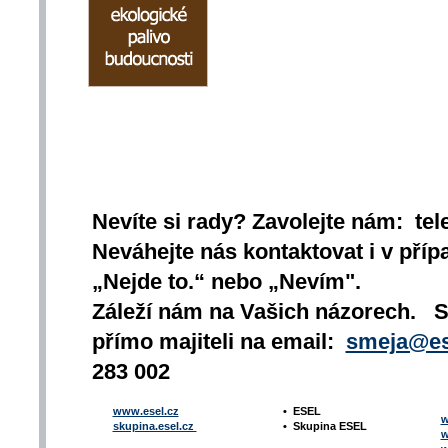
Nevíte si rady? Zavolejte nám: tel
Neváhejte nás kontaktovat i v přípa
„Nejde to.“ nebo „Nevím".
Záleží nám na Vašich názorech. 
přímo majiteli na email:
smeja@es
283 002
www.esel.cz
•
ESEL
w
skupina.esel.cz
•
Skupina ESEL
w