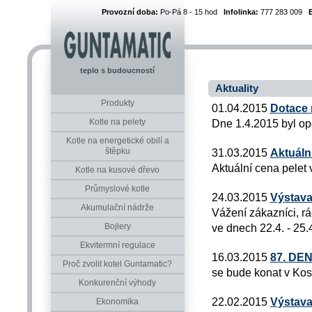
Provozní doba:
Po-Pá 8 - 15 hod
Infolinka:
777 283 009
teplo s budoucností
Aktuality
Produkty
01.04.2015
Dotace 
Kotle na pelety
Dne 1.4.2015 byl o
Kotle na energetické obilí a
štěpku
31.03.2015
Aktuáln
Aktuální cena pelet 
Kotle na kusové dřevo
Průmyslové kotle
24.03.2015
Výstava
Akumulační nádrže
Vážení zákazníci, rá
Bojlery
ve dnech 22.4. - 25.
Ekvitermní regulace
16.03.2015
87. DE
Proč zvolit kotel Guntamatic?
se bude konat v Kos
Konkurenční výhody
22.02.2015
Výstava
Ekonomika