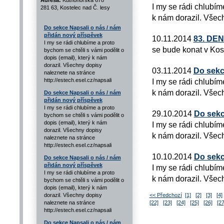
Adresa:
Kutnohorská 678
I my se rádi chlubím
281 63, Kostelec nad Č. lesy
k nám dorazil. Všech
Do sekce Napsali o nás / nám
přidán nový příspěvek
10.11.2014
83. DE
I my se rádi chlubíme a proto
se bude konat v Kos
bychom se chtěli s vámi podělit o
dopis (email), který k nám
dorazil. Všechny dopisy
03.11.2014
Do sekc
naleznete na stránce
http://estech.esel.cz/napsali
I my se rádi chlubím
k nám dorazil. Všech
Do sekce Napsali o nás / nám
přidán nový příspěvek
I my se rádi chlubíme a proto
29.10.2014
Do sekc
bychom se chtěli s vámi podělit o
dopis (email), který k nám
I my se rádi chlubím
dorazil. Všechny dopisy
k nám dorazil. Všech
naleznete na stránce
http://estech.esel.cz/napsali
10.10.2014
Do sekc
Do sekce Napsali o nás / nám
přidán nový příspěvek
I my se rádi chlubím
I my se rádi chlubíme a proto
k nám dorazil. Všech
bychom se chtěli s vámi podělit o
dopis (email), který k nám
dorazil. Všechny dopisy
<< Předchozí
[1]
[2]
[3]
[4]
naleznete na stránce
[22]
[23]
[24]
[25]
[26]
[27
http://estech.esel.cz/napsali
Do sekce Napsali o nás / nám