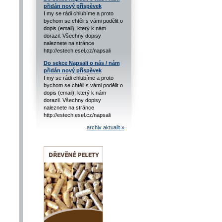
přidán nový příspěvek
I my se rádi chlubíme a proto
bychom se chtěli s vámi podělit o
dopis (email), který k nám
dorazil. Všechny dopisy
naleznete na stránce
http://estech.esel.cz/napsali
Do sekce Napsali o nás / nám
přidán nový příspěvek
I my se rádi chlubíme a proto
bychom se chtěli s vámi podělit o
dopis (email), který k nám
dorazil. Všechny dopisy
naleznete na stránce
http://estech.esel.cz/napsali
archiv aktualit »