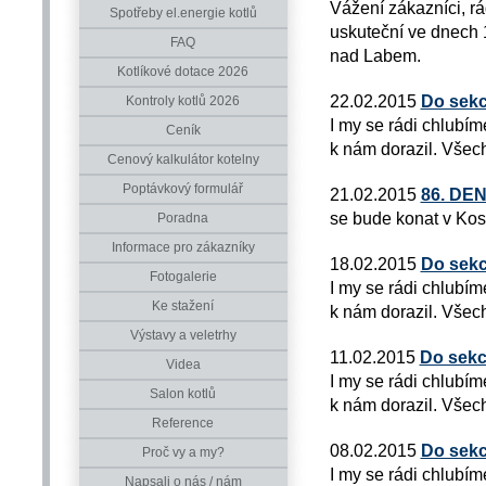
Vážení zákazníci, r
Spotřeby el.energie kotlů
uskuteční ve dnech 1
FAQ
nad Labem.
Kotlíkové dotace 2026
22.02.2015
Do sekc
Kontroly kotlů 2026
I my se rádi chlubím
Ceník
k nám dorazil. Všech
Cenový kalkulátor kotelny
Poptávkový formulář
21.02.2015
86. DE
se bude konat v Kos
Poradna
Informace pro zákazníky
18.02.2015
Do sekc
Fotogalerie
I my se rádi chlubím
Ke stažení
k nám dorazil. Všech
Výstavy a veletrhy
11.02.2015
Do sekc
Videa
I my se rádi chlubím
Salon kotlů
k nám dorazil. Všech
Reference
08.02.2015
Do sekc
Proč vy a my?
I my se rádi chlubím
Napsali o nás / nám