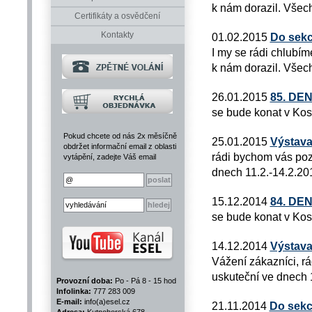
k nám dorazil. Všech
Certifikáty a osvědčení
Kontakty
01.02.2015
Do sekc
I my se rádi chlubím
k nám dorazil. Všech
26.01.2015
85. DE
se bude konat v Kos
Pokud chcete od nás 2x měsíčně
25.01.2015
Výstava
obdržet informační email z oblasti
rádi bychom vás poz
vytápění, zadejte Váš email
dnech 11.2.-14.2.20
15.12.2014
84. DE
se bude konat v Kos
14.12.2014
Výstava
Vážení zákazníci, rá
uskuteční ve dnech 1
Provozní doba:
Po - Pá 8 - 15 hod
Infolinka:
777 283 009
E-mail:
info(a)esel.cz
21.11.2014
Do sekc