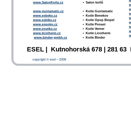
w
www.SalonKotlu.cz
•
Salon kotlů
w
w
www.guntamatic.cz
•
Kotle
Guntamatic
w
www.esbeko.cz
•
Kotle
Benekov
w
www.esbiko.cz
•
Kotle Opop Biopel
w
www.espoko.cz
•
Kotle Ponast
w
www.esveko.cz
•
Kotle Verner
w
www.licotherm.cz
•
Kotle Licotherm
w
www.binder-gmbh.cz
•
Kotle Binder
ESEL | Kutnohorská 678 | 281 63 
copyright © esel – 2008